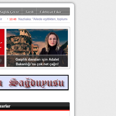
Sağlık-Çevre
Tarih
Edebiyat-Fikir
Gaiplik davaları için Adalet
Bakanlığı’na çok net çağrı!
zarlar