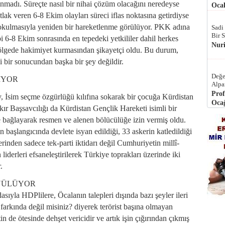
lınmadı. Süreçte nasıl bir nihai çözüm olacağını neredeyse
Ocak
ak veren 6-8 Ekim olayları süreci iflas noktasına getirdiyse
kulmasıyla yeniden bir hareketlenme görülüyor. PKK adına
Sadi
Bir 
bi 6-8 Ekim sonrasında en tepedeki yetkililer dahil herkes
Nur
lgede hakimiyet kurmasından şikayetçi oldu. Bu durum,
i bir sonucundan başka bir şey değildir.
Değe
IYOR
Alpa
Prof
 İsim seçme özgürlüğü kılıfına sokarak bir çocuğa Kürdistan
Ocağ
r Başsavcılığı da Kürdistan Gençlik Hareketi isimli bir
e bağlayarak resmen ve alenen bölücülüğe izin vermiş oldu.
başlangıcında devlete isyan edildiği, 33 askerin katledildiği
rinden sadece tek-parti iktidarı değil Cumhuriyetin millî-
liderleri efsaneleştirilerek Türkiye toprakları üzerinde iki
.
ÜNÜLÜYOR
dasıyla HDPlilere, Öcalanın talepleri dışında bazı şeyler ileri
arkında değil misiniz? diyerek terörist başına olmayan
in de ötesinde dehşet vericidir ve artık işin çığırından çıkmış