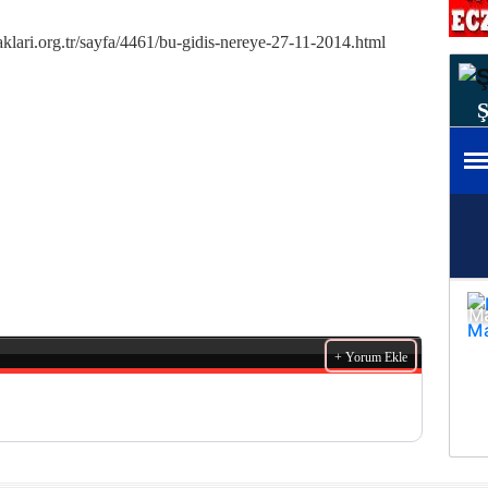
caklari.org.tr/sayfa/4461/bu-gidis-nereye-27-11-2014.html
+ Yorum Ekle