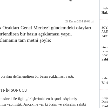
Başb
Hak
29 Kasım 2014 20:03 tsi
k Ocakları Genel Merkezi gündemdeki olayları
SOY
ARI
rlendiren bir basın açıklaması yaptı.
Arif
klamanın tam metni şöyle:
Stra
Parad
Anat
Sab
ayları değerlendiren bir basın açıklaması yaptı.
Kale
Bütü
SETNİN SONUCU
Rusy
süreci ile ilgili görüşlerimizi en başında söylemiş,
Düşü
ımızı yapmıştık. Ancak ne var ki bizim ve aklıselim sahibi
Pro