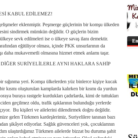
ESİ KABUL EDİLEMEZ!
elişmeler eklenmiştir. Peşmerge güçlerinin bir komşu ülkeden
rmesini sindirmek mümkün değildir. O güçlerin bizim
lkeye sevk edilmeleri ise o ülkeye savaş ilanı demektir.
En
afından eğitiliyor olması, içinde PKK unsurlarının da
şı daha mukavemetli olmasına hizmet etmek anlamı taşır.
DİĞER SURİYELİLERLE AYNI HAKLARA SAHİP
r sığınma yeri. Komşu ülkelerden yüz binlerce kişiye kucak
bir kısmı oluşturulan kamplarda kalırken bir kısmı da yurdun
oraya buraya rastgele kurdukları çadırlarda, kimi de tuttukları
ciden geçilmez oldu, trafik ışıklarının bulunduğu yerlerde
ıyor. Bu kişileri ve ailelerini dilendirmek doğru değildir.
mize gelen Türkmen kardeşlerimiz, Suriyelilere tanınan bazı
dan şikâyet ediyorlar. Sağlık güvenceleri yok, çocuklarının
dım ulaştırdığımız Türkmen ailelerde bizzat bu duruma şahit