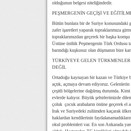
olduğunun belgesi niteliğindedir.
PEŞMERGENİN GEÇİŞİ VE EĞİTİLM
Bütün bunlara bir de Suriye konusundaki g
zafer işaretleri yaparak topraklarımıza gi
topraklarımızdan geçerek bir başka komşu ü
Üstüne üstlük Peşmergenin Türk Ordusu tar
barındığı kuşkusuz olan düşmanın bize kar
TÜRKİYEYE GELEN TÜRKMENLER 
DEĞİL
Ortadoğu kaynayan bir kazan ve Türkiye bi
açtık, açmaya devam ediyoruz. Gelenlerin 
çeşitli bölgelerine dağılmış durumda. Kimi 
evlerde kalıyor. Büyük şehirlerimizde dilen
çoluk  çocuk arabaların önüne geçerek el aç
Irak ve Suriyedeki zulümden kaçarak ülke
haklardan kendilerinin faydalanamadıkların
okul problemleri var. En son Ankarada yar