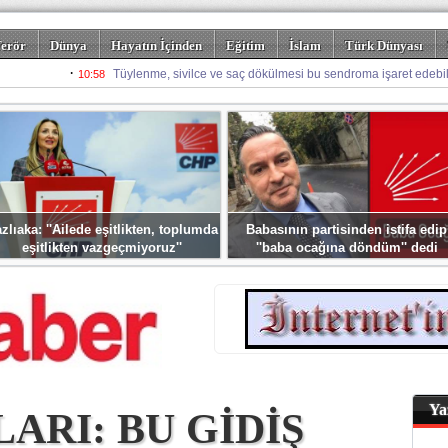
erör
Dünya
Hayatın İçinden
Eğitim
İslam
Türk Dünyası
rizm
Spor
Misafir Kalem
Foto Galeriler
zlıaka: ''Ailede eşitlikten, toplumda
Babasının partisinden istifa edip
eşitlikten vazgeçmiyoruz''
''baba ocağına döndüm'' dedi
Ya
ARI: BU GİDİŞ