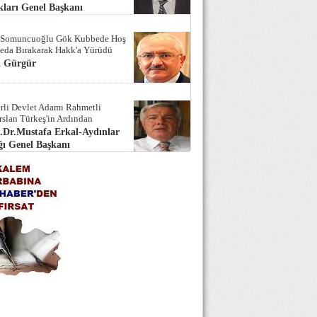
ları Genel Başkanı
 Somuncuoğlu Gök Kubbede Hoş
Seda Bırakarak Hakk'a Yürüdü
i Gürgür
rli Devlet Adamı Rahmetli
rslan Türkeş'in Ardından
.Dr.Mustafa Erkal-Aydınlar
ı Genel Başkanı