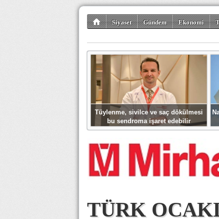
Siyaset
Gündem
Ekonomi
T
Kültür-Sanat
Bilim-Teknoloji
Gezi-Tu
Tüylenme, sivilce ve saç dökülmesi
Na
bu sendroma işaret edebilir
TÜRK OCAKL