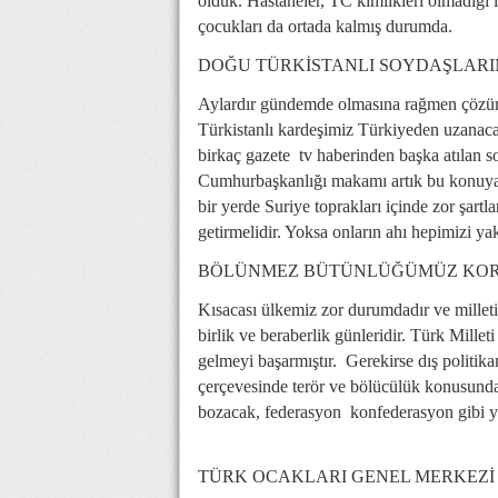
olduk. Hastaneler, TC kimlikleri olmadığı i
çocukları da ortada kalmış durumda.
DOĞU TÜRKİSTANLI SOYDAŞLARIM
Aylardır gündemde olmasına rağmen çözüm
Türkistanlı kardeşimiz Türkiyeden uzanaca
birkaç gazete  tv haberinden başka atılan 
Cumhurbaşkanlığı makamı artık bu konuya 
bir yerde Suriye toprakları içinde zor şart
getirmelidir. Yoksa onların ahı hepimizi ya
BÖLÜNMEZ BÜTÜNLÜĞÜMÜZ KO
Kısacası ülkemiz zor durumdadır ve milletim
birlik ve beraberlik günleridir. Türk Millet
gelmeyi başarmıştır. Gerekirse dış politik
çerçevesinde terör ve bölücülük konusunda
bozacak, federasyon  konfederasyon gibi y
TÜRK OCAKLARI GENEL MERKEZİ