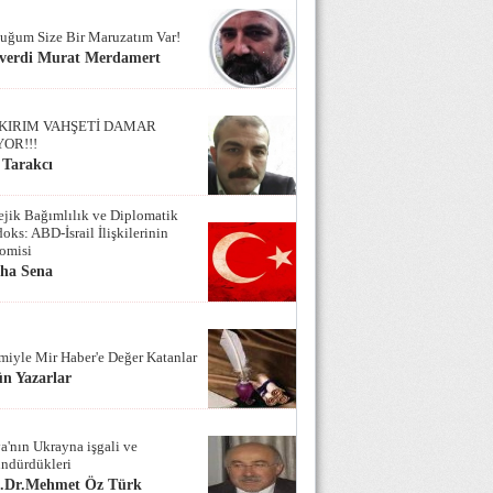
uğum Size Bir Maruzatım Var!
verdi Murat Merdamert
KIRIM VAHŞETİ DAMAR
YOR!!!
 Tarakcı
tejik Bağımlılık ve Diplomatik
oks: ABD-İsrail İlişkilerinin
omisi
iha Sena
miyle Mir Haber'e Değer Katanlar
n Yazarlar
a'nın Ukrayna işgali ve
ndürdükleri
f.Dr.Mehmet Öz Türk