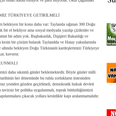
çin onları kabul etmiyor ve para istiyorlar. Okul çağındaki
IZ TÜRKİYEYE GETİRİLMELİ
 bekleyen bir konu daha var: Taylanda sığınan 300 Doğu
k bir el bekliyor ama sosyal medyada yazılıp çizilenler ve
somut bir adım yok. Başbakanlık, Dışişleri Bakanlığı ve
kesin bir çözüm bularak Taylandda ve Hatay yakınlarında
lar altında bekleyen Doğu Türkistanlı kardeşlerimizi Türkiyeye
kar, kavurur.
RUNMALI
izi daha sıkıntılı günler beklemektedir. Böyle günler milli
i tarihinin her döneminde bu ruhla zorlukların üstesinden
amız yeniden gözden geçirilmeli, demokratik hukuk devleti
 tavizsiz bir politika uygulanmalı, toprak bütünlüğümüzü
apılanmalara çıkacak yollara kesinlikle kapı aralanmamalıdır.