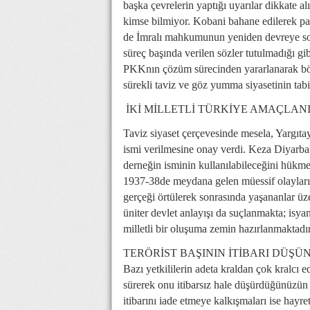
başka çevrelerin yaptığı uyarılar dikkate a
kimse bilmiyor. Kobani bahane edilerek patl
de İmralı mahkumunun yeniden devreye so
süreç başında verilen sözler tutulmadığı gi
PKKnın çözüm sürecinden yararlanarak bö
sürekli taviz ve göz yumma siyasetinin tabi
İKİ MİLLETLİ TÜRKİYE AMAÇLAN
Taviz siyaset çerçevesinde mesela, Yargıtay,
ismi verilmesine onay verdi. Keza Diyarbakı
derneğin isminin kullanılabileceğini hükm
1937-38de meydana gelen müessif olayların 
gerçeği örtülerek sonrasında yaşananlar üze
üniter devlet anlayışı da suçlanmakta; isyan 
milletli bir oluşuma zemin hazırlanmaktadır
TERÖRİST BAŞININ İTİBARI DÜŞ
Bazı yetkililerin adeta kraldan çok kralcı e
sürerek onu itibarsız hale düşürdüğünüzün f
itibarını iade etmeye kalkışmaları ise hayret