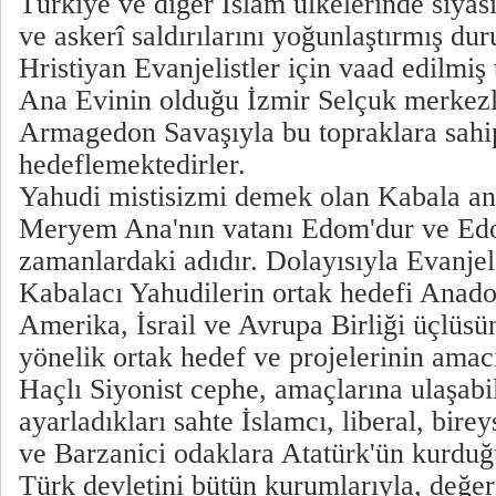
Türkiye ve diğer İslam ülkelerinde siyas
ve askerî saldırılarını yoğunlaştırmış du
Hristiyan Evanjelistler için vaad edilmi
Ana Evinin olduğu İzmir Selçuk merkezl
Armagedon Savaşıyla bu topraklara sahi
hedeflemektedirler.
Yahudi mistisizmi demek olan Kabala an
Meryem Ana'nın vatanı Edom'dur ve Ed
zamanlardaki adıdır. Dolayısıyla Evanjeli
Kabalacı Yahudilerin ortak hedefi Anado
Amerika, İsrail ve Avrupa Birliği üçlüs
yönelik ortak hedef ve projelerinin amacı 
Haçlı Siyonist cephe, amaçlarına ulaşab
ayarladıkları sahte İslamcı, liberal, bire
ve Barzanici odaklara Atatürk'ün kurduğ
Türk devletini bütün kurumlarıyla, değer