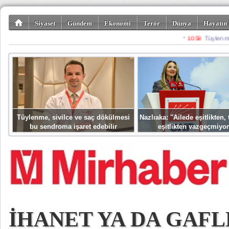
Siyaset
Gündem
Ekonomi
Terör
Dünya
Hayatın 
Kültür-Sanat
Bilim-Teknoloji
Gezi-Turizm
Spor
Misafir K
Tüylenme, sivilce ve saç dökülmesi
Nazlıaka: ''Ailede eşitlikten
bu sendroma işaret edebilir
eşitlikten vazgeçmiyor
İHANET YA DA GAFL