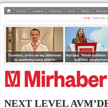
Siyaset
Gündem
Ekonomi
Terör
Dünya
Hayatın 
Kültür-Sanat
Bilim-Teknoloji
Gezi-Turizm
Spor
Misafir K
Tüylenme, sivilce ve saç dökülmesi
Nazlıaka: ''Ailede eşitlikten
bu sendroma işaret edebilir
eşitlikten vazgeçmiyor
NEXT LEVEL AVM’D