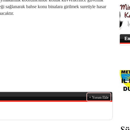
eği sağlanarak bahse konu binalara girilmek suretiyle hasar
acaktır.
En
+ Yorum Ekle