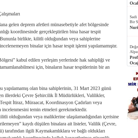
Ocak
alışmaları
Sadi
Bir 
ana gelen deprem afetleri münasebetiyle afet bölgesinde
Nur
nlığı koordinesinde gerçekleştirilen bina hasar tespit
ununla birlikte, kilitli olduğundan veya sahiplerine
ncelenemeyen binalar için hasar tespit işlemi yapılamamıştır.
Değe
Alpa
Prof
ölgesi” kabul edilen yerleşim yerlerinde hak sahipliği ve
Ocağ
e tamamlanabilmesi için, binaların hasar tespitlerinin bir an
ası yapılamamış olan bina sahiplerinin, 31 Mart 2023 günü
n illerdeki Çevre Şehircilik İl Müdürlükleri, Valilikler,
 Tespit İtiraz, Müraacat, Koordinasyon Çadırları veya
n incelenmesini temin etmeleri gerekmektedir.
litli olduğundan veya maliklerine ulaşılamadığından içerisine
rilemeyen” kaydı düşülen binalara ait listeler, Valilik (Çevre,
ü) tarafından ilgili Kaymakamlıklara ve bağlı oldukları
Kaymakamlık koordinesinde kolluk kuvvetlerince güvenlik