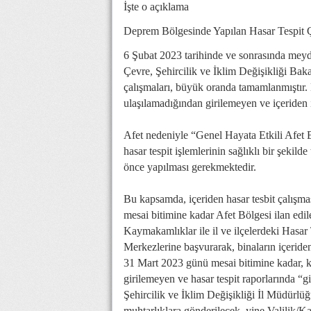
İşte o açıklama
Deprem Bölgesinde Yapılan Hasar Tespit Ç
6 Şubat 2023 tarihinde ve sonrasında meyd
Çevre, Şehircilik ve İklim Değişikliği Baka
çalışmaları, büyük oranda tamamlanmıştır. B
ulaşılamadığından girilemeyen ve içeriden i
Afet nedeniyle “Genel Hayata Etkili Afet B
hasar tespit işlemlerinin sağlıklı bir şekild
önce yapılması gerekmektedir.
Bu kapsamda, içeriden hasar tesbit çalışm
mesai bitimine kadar Afet Bölgesi ilan edile
Kaymakamlıklar ile il ve ilçelerdeki Hasar
Merkezlerine başvurarak, binaların içeride
31 Mart 2023 günü mesai bitimine kadar, ki
girilemeyen ve hasar tespit raporlarında “gi
Şehircilik ve İklim Değişikliği İl Müdürlüğ
muhtarlıklara gönderilecek, yine Valilik/