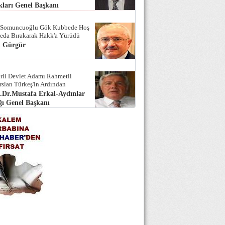
ları Genel Başkanı
 Somuncuoğlu Gök Kubbede Hoş
Seda Bırakarak Hakk'a Yürüdü
i Gürgür
rli Devlet Adamı Rahmetli
rslan Türkeş'in Ardından
.Dr.Mustafa Erkal-Aydınlar
ı Genel Başkanı