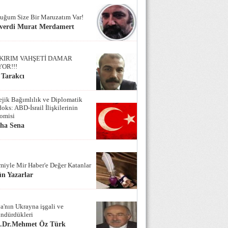
uğum Size Bir Maruzatım Var!
verdi Murat Merdamert
KIRIM VAHŞETİ DAMAR
YOR!!!
 Tarakcı
tejik Bağımlılık ve Diplomatik
oks: ABD-İsrail İlişkilerinin
omisi
iha Sena
miyle Mir Haber'e Değer Katanlar
n Yazarlar
a'nın Ukrayna işgali ve
ndürdükleri
f.Dr.Mehmet Öz Türk