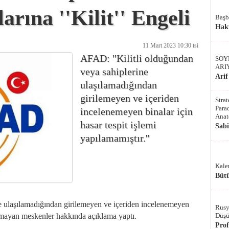
arına ''Kilit'' Engeli
Başb
Hak
11 Mart 2023 10:30 tsi
AFAD: ''Kilitli olduğundan
SOY
ARI
veya sahiplerine
Arif
ulaşılamadığından
girilemeyen ve içeriden
Stra
Parad
incelenemeyen binalar için
Anat
hasar tespit işlemi
Sab
yapılamamıştır.''
Kale
Bütü
e ulaşılamadığından girilemeyen ve içeriden incelenemeyen
Rusy
Düşü
lamayan meskenler hakkında açıklama yaptı.
Pro