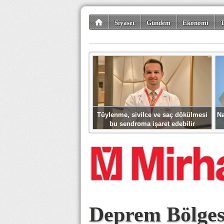
Siyaset
Gündem
Ekonomi
T
Kültür-Sanat
Bilim-Teknoloji
Gezi-Tu
Tüylenme, sivilce ve saç dökülmesi
Na
bu sendroma işaret edebilir
Deprem Bölges