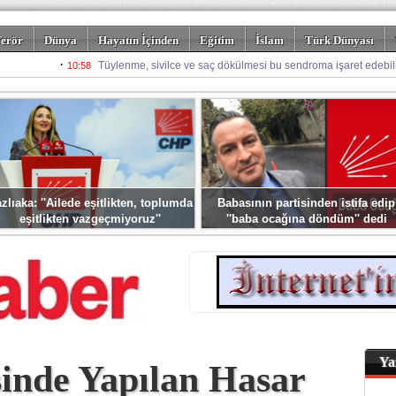
erör
Dünya
Hayatın İçinden
Eğitim
İslam
Türk Dünyası
rizm
Spor
Misafir Kalem
Foto Galeriler
zlıaka: ''Ailede eşitlikten, toplumda
Babasının partisinden istifa edip
eşitlikten vazgeçmiyoruz''
''baba ocağına döndüm'' dedi
Ya
inde Yapılan Hasar