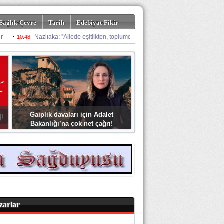
Sağlık-Çevre
Tarih
Edebiyat-Fikir
Gaiplik davaları için Adalet
Bakanlığı’na çok net çağrı!
zarlar