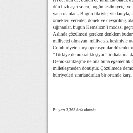
dün hızlı aşırı solcu, bugün teslimiyetçi ve
yana olanlar... Bugün fikriyle, vicdanıyla, 
örnekleri verenler, dönek ve devşirilmiş ola
sığınanlar, bugün Kemalizm’i modası geçmiş
Aslında çözülmesi gereken denklem budur!
milliyetçi olmayan, milliyetsiz kesimiyle 
Cumhuriyete karşı operasyonlar düzenlemekt
“Türkiye demokratikleşiyor” iddialarına da 
Demokratikleşme ne ona buna egemenlik devr
milletleşmeden dönüştür. Çözülmede demok
hürriyetleri sınırlandırılan bir ortamla karşı
Bu yazı 3,363 defa okundu.