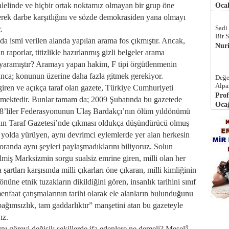
alelinde ve hiçbir ortak noktamız olmayan bir grup öne
Ocak
bilerek darbe karşıtlığını ve sözde demokrasiden yana olmayı
Sadi
.
Bir 
a ismi verilen alanda yapılan arama fos çıkmıştır. Ancak,
Nur
 raporlar, titizlikle hazırlanmış gizli belgeler arama
e yaramıştır? Aramayı yapan hakim, F tipi örgütlenmenin
lunca; konunun üzerine daha fazla gitmek gerekiyor.
Değe
Alpa
iren ve açıkça taraf olan gazete, Türkiye Cumhuriyeti
Prof
tirmektedir. Bunlar tamam da; 2009 Şubatında bu gazetede
Ocağ
78’liler Federasyonunun Ulaş Bardakçı’nın ölüm yıldönümü
lânın Taraf Gazetesi’nde çıkması oldukça düşündürücü olmuş
nı yolda yürüyen, aynı devrimci eylemlerde yer alan herkesin
ir oranda aynı şeyleri paylaşmadıklarını biliyoruz. Solun
ilmiş Marksizmin sorgu sualsiz emrine giren, milli olan her
rtları karşısında milli çıkarları öne çıkaran, milli kimliğinin
önüne etnik tuzakların dikildiğini gören, insanlık tarihini sınıf
 menfaat çatışmalarının tarihi olarak ele alanların bulunduğunu
ağımsızlık, tam gaddarlıktır” manşetini atan bu gazeteyle
ız.
nı görevi değişik şekillerde ifa edenlere ne demeli? Meselâ