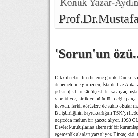
Konuk Yazar-Aydınl
Prof.Dr.Mustafa
Genel Başkanı
'Sorun'un özü..
Dikkat çekici bir döneme girdik. Dünkü sözd
denemelerine girmeden, İstanbul ve Ankara
psikolojik harekât ölçekli bir savaş açmışl
yıpratılıyor, birlik ve bütünlük değil; par
kavgalı, farklı görüşlere de sahip olsalar m
Bu işbirliğinin bayraktarlığını TSK’yı hedef 
neşreden malum bir gazete alıyor. 1998 CIA 
Devlet kuruluşlarına alternatif bir kurumlaş
egemenlik alanları yaratılıyor. Birkaç kiş