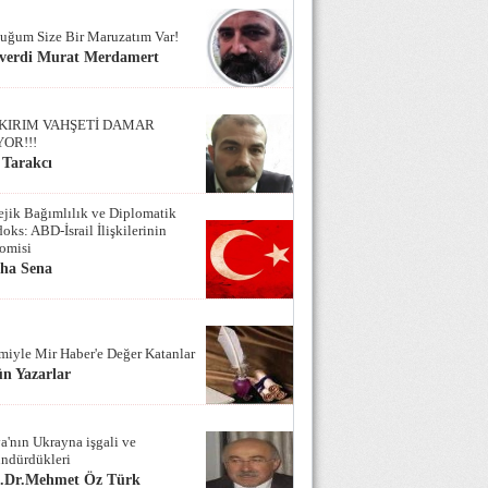
uğum Size Bir Maruzatım Var!
verdi Murat Merdamert
KIRIM VAHŞETİ DAMAR
YOR!!!
 Tarakcı
tejik Bağımlılık ve Diplomatik
oks: ABD-İsrail İlişkilerinin
omisi
iha Sena
miyle Mir Haber'e Değer Katanlar
n Yazarlar
a'nın Ukrayna işgali ve
ndürdükleri
f.Dr.Mehmet Öz Türk