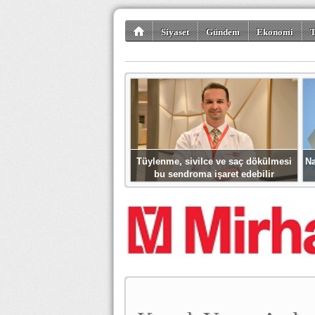
Siyaset
Gündem
Ekonomi
T
Kültür-Sanat
Bilim-Teknoloji
Gezi-Tu
Tüylenme, sivilce ve saç dökülmesi
Na
bu sendroma işaret edebilir