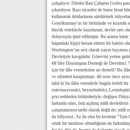
çalışılıyor. Dünkü Batı Çalışma Grubu par
çıkarılıyor. Bazı siyasiler de bunu fırsat 
kullanarak iktidarlarını sürdürmek istiyorlar
Genelkurmay’ın bir biriminde ve kozmik od
büyük emeklerle hazırlanan, devlet sırrı olan
dolayısıyla iptal edilmiştir. Bu arama kim
başındaki kişiyi beraat ettiren bir hakim o
Washington’un sesi olarak yayın hayatına g
Devletiyle kavgalıdır. Görevini yerine ge
68’liler Dayanışma Derneği ile Devrimci 
için bir ilân vermelerine ne demeli? Bu i
ve zihinleri karıştırmıştı. 40 sene önce ay
tabii ki bu ilânı verenlerle bugün belirli b
enternasyonalci, beynelmilelci, Leninleştir
şeyi reddeden bölümleriyle; değişen Dünya şa
farkında olan, önü açılmış milli devletlerin 
çatışmalarının tarihi olarak değil de; milli
da biliyoruz. Az da olsa bu kesimin “Tam b
ortak bir tarafının olmadığının da farkınday
İyi de; dün de, bugün de farkında olarak ay