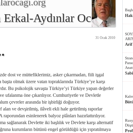
arocagı.org
Başb
 Erkal-Aydınlar Ocağı
Hak
SOY
31 Ocak 2010
ARI
Arif
.
Stra
Parad
Anat
Sab
e dost ve müttefiklerimiz, asker çıkarmadan, fiili işgal
 başta olmak üzere vatan topraklarında Türkiye’ye karşı
ardır. Bu psikolojik savaşta Türkiye’yi Türkiye yapan değerler
ça ve ufalanma öne çıkarılıyor. Cumhuriyetle ve Devletle
Kale
alum çevreler arasında bir işbirliği doğuyor.
Bütü
alan ve devşirilmiş, ilâveli ekli hale getirilmiş raporlar
raporundan esinlenerek balyoz plânları hazırlattırılıyor.
Rusy
ma sağlanarak Devlette iki başlılık ve Devlete karşı alternatif
Düşü
i uğruna kurumların bütünü engel görüldüğü için yıpratılmaya
Pro