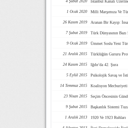
4 Şubat 2020
İstanbul Kanalı Üzerin
1 Ocak 2020
Milli Marşımıza Ve Tür
26 Kasım 2019
Aranan Bir Kayıp: İns
7 Şubat 2019
Türk Dünyasının Bazı 
9 Ocak 2019
Ümmet Soslu Yeni Tü
21 Aralık 2015
Türklüğün Gururu Prof
24 Kasım 2015
Iğdır'da 42. Şura
5 Eylül 2015
Psikolojik Savaş ve İst
14 Temmuz 2015
Koalisyon Mecburiyeti
23 Nisan 2015
Seçim Öncesinin Gün
9 Şubat 2015
Başkanlık Sistemi Tuz
1 Aralık 2013
1920 Ve 1923 Ruhları
4 Ağustos 2013