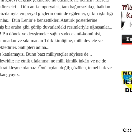
 küreselci... Dün anti-emperyalist, tam bağımsızlıkçı, halktan
cüzdanıyla emperyal güçlerin önünde eğilenler, çirkin işbirliği
nlar... Dün Lenin’e benzettikleri Atatürk posterlerine
 bir araba gibi görüp duvarlardaki resimleriyle uğraşanlar...
 Bu dönek ve devşirmeler sağın sadece anti-komünist,
En
utanmadan ve sıkılmadan Türk kimliğine, milli devlete ve
edirler. Sahipleri adına...
katılamayız. Bunu bazı milliyetçiler söylese de...
idir; ne etnik ufalanma; ne milli kimlik inkârı ve ne de
ratikleşme olamaz. Önü açılan değil; çözülen, temel hak ve
 karşıyayız.