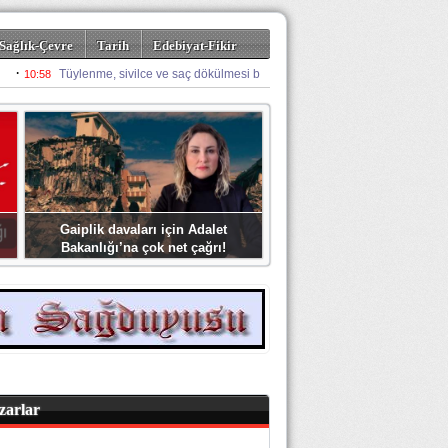
Sağlık-Çevre
Tarih
Edebiyat-Fikir
Gaiplik davaları için Adalet
Bakanlığı’na çok net çağrı!
zarlar