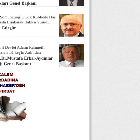
ları Genel Başkanı
 Somuncuoğlu Gök Kubbede Hoş
Seda Bırakarak Hakk'a Yürüdü
i Gürgür
rli Devlet Adamı Rahmetli
rslan Türkeş'in Ardından
.Dr.Mustafa Erkal-Aydınlar
ı Genel Başkanı