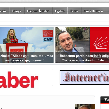
erör
Dünya
Hayatın İçinden
Eğitim
İslam
Türk Dünyası
rizm
Spor
Misafir Kalem
Foto Galeriler
zlıaka: ''Ailede eşitlikten, toplumda
Babasının partisinden istifa edip
eşitlikten vazgeçmiyoruz''
''baba ocağına döndüm'' dedi
Ya