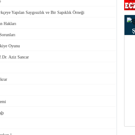
e
kçeye Yapılan Saygısızlık ve Bir Sapıklık Örneği
an Hakları
Sorunları
rkiye Oyunu
.Dr. Aziz Sancar
ikrar
demi
ağı