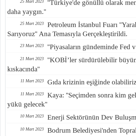
''Türkiye'de gönüllü olarak m
25 Mart 2023
daha yaygın.''
Petroleum İstanbul Fuarı ''Yaral
25 Mart 2023
Sarıyoruz'' Ana Temasıyla Gerçekleştirildi.
''Piyasaların gündeminde Fed va
23 Mart 2023
''KOBİ’ler sürdürülebilir büy
21 Mart 2023
kıskacında''
Gıda krizinin eşiğinde olabiliri
11 Mart 2023
Kaya: ''Seçimden sonra kim geli
11 Mart 2023
yükü gelecek''
Enerji Sektörünün Dev Buluşm
10 Mart 2023
Bodrum Belediyesi'nden Toprak
10 Mart 2023