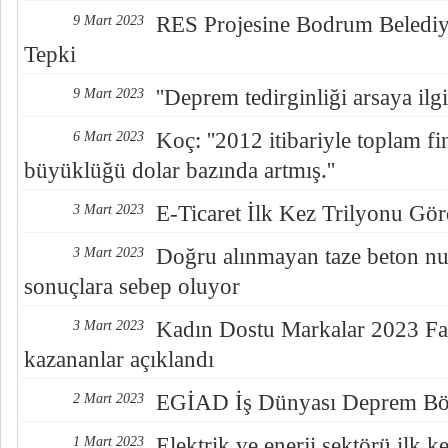
RES Projesine Bodrum Belediye
9 Mart 2023
Tepki
''Deprem tedirginliği arsaya ilgiy
9 Mart 2023
Koç: ''2012 itibariyle toplam fi
6 Mart 2023
büyüklüğü dolar bazında artmış.''
E-Ticaret İlk Kez Trilyonu Gö
3 Mart 2023
Doğru alınmayan taze beton num
3 Mart 2023
sonuçlara sebep oluyor
Kadın Dostu Markalar 2023 Far
3 Mart 2023
kazananlar açıklandı
EGİAD İş Dünyası Deprem Bö
2 Mart 2023
Elektrik ve enerji sektörü ilk
1 Mart 2023