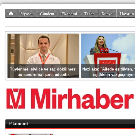
Siyaset
Gündem
Ekonomi
Terör
Dünya
Hayatın 
Kültür-Sanat
Bilim-Teknoloji
Gezi-Turizm
Spor
Misafir K
Tüylenme, sivilce ve saç dökülmesi
Nazlıaka: ''Ailede eşitlikten
bu sendroma işaret edebilir
eşitlikten vazgeçmiyor
Ekonomi