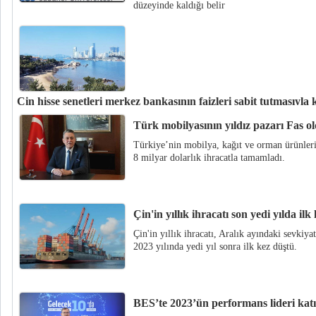
düzeyinde kaldığı belir
Çin hisse senetleri merkez bankasının faizleri sabit tutmasıyla k
Çin anakara piyasası, ülkenin merkez bankasının orta vadeli politika kredi
Türk mobilyasının yıldız pazarı Fas o
pazartesi günü seans başındaki kayıplarını sildi.
Türkiye’nin mobilya, kağıt ve orman ürünleri
8 milyar dolarlık ihracatla tamamladı.
Çin'in yıllık ihracatı son yedi yılda ilk
Çin'in yıllık ihracatı, Aralık ayındaki sevkiya
2023 yılında yedi yıl sonra ilk kez düştü.
BES’te 2023’ün performans lideri katıl