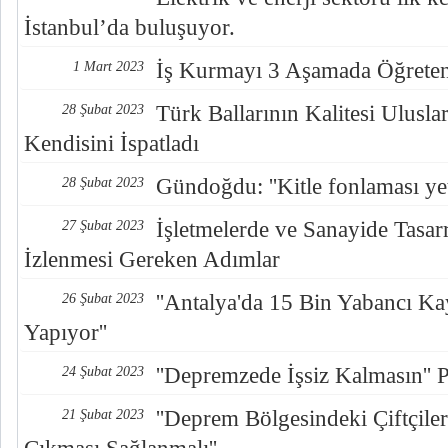
İstanbul’da buluşuyor.
İş Kurmayı 3 Aşamada Öğreten 
1 Mart 2023
Türk Ballarının Kalitesi Ulusla
28 Şubat 2023
Kendisini İspatladı
Gündoğdu: ''Kitle fonlaması yet
28 Şubat 2023
İşletmelerde ve Sanayide Tasarr
27 Şubat 2023
İzlenmesi Gereken Adımlar
''Antalya'da 15 Bin Yabancı Kay
26 Şubat 2023
Yapıyor''
''Depremzede İşsiz Kalmasın'' P
24 Şubat 2023
''Deprem Bölgesindeki Çiftçile
21 Şubat 2023