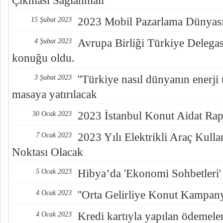
Çıkması Sağlanmalı''
2023 Mobil Pazarlama Dünyası
15 Şubat 2023
Avrupa Birliği Türkiye Deleg
4 Şubat 2023
konuğu oldu.
''Türkiye nasıl dünyanın enerji 
3 Şubat 2023
masaya yatırılacak
2023 İstanbul Konut Aidat Rap
30 Ocak 2023
2023 Yılı Elektrikli Araç Kul
7 Ocak 2023
Noktası Olacak
Hibya’da 'Ekonomi Sohbetleri' 
5 Ocak 2023
''Orta Gelirliye Konut Kampany
4 Ocak 2023
Kredi kartıyla yapılan ödemeler
4 Ocak 2023