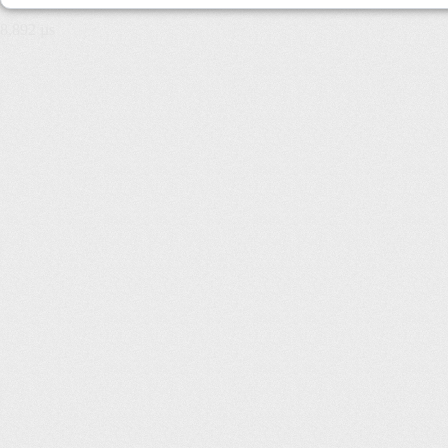
8,892 µs