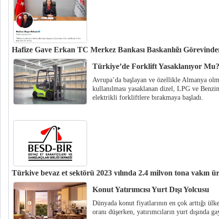
Hafize Gaye Erkan TC Merkez Bankası Başkanlığı Görevinden 
Türkiye Cumhuriyet Merkez Bankası Başkanı Hafize Gaye Erkan görevinden
Türkiye’de Forklift Yasaklanıyor Mu
Avrupa’da başlayan ve özellikle Almanya olm
kullanılması yasaklanan dizel, LPG ve Benzinli
elektrikli forkliftlere bırakmaya başladı.
Türkiye beyaz et sektörü 2023 yılında 2,4 milyon tona yakın ür
Beyaz Et Sanayicileri ve Damızlıkçıları Birliği Derneği (BESD-BİR) 20.O
Konut Yatırımcısı Yurt Dışı Yolcusu
Ankara’da gerçekleştirildi.
Dünyada konut fiyatlarının en çok arttığı ülk
oranı düşerken, yatırımcıların yurt dışında ga