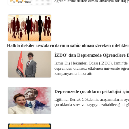
öğrencilerine destek olmak amacıyla bir staj 
Halkla ilişkiler uygulayıcılarının sahip olması gereken nitelikle
İnsanları bilgilendirme, ikna etme ve diğer insanlarla etkileşimde bulunma
İZDO' dan Depremzede Öğrencilere B
ilişkilerde amaca ulaşmak için uygulayıcılarının sahip olması gereken nitel
İzmir Diş Hekimleri Odası (İZDO), İzmir'de 
depremden olumsuz etkilenen üniversite öğren
kampanyasına imza attı.
Depremzede çocukların psikolojisi için
Eğitimci Berrak Gökdemir, araştırmaların oyu
çocuklarda stres ve kaygıyı azaltabileceğini gö