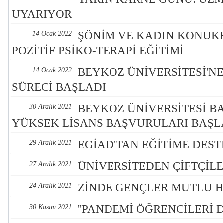
UYARIYOR
ŞÖNİM VE KADIN KONUKE
14 Ocak 2022
POZİTİF PSİKO-TERAPİ EĞİTİMİ
BEYKOZ ÜNİVERSİTESİ'NE
14 Ocak 2022
SÜRECİ BAŞLADI
BEYKOZ ÜNİVERSİTESİ B
30 Aralık 2021
YÜKSEK LİSANS BAŞVURULARI BAŞL
EGİAD'TAN EĞİTİME DES
29 Aralık 2021
ÜNİVERSİTEDEN ÇİFTÇİL
27 Aralık 2021
ZİNDE GENÇLER MUTLU H
24 Aralık 2021
''PANDEMİ ÖĞRENCİLERİ D
30 Kasım 2021