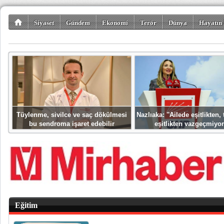
Siyaset
Gündem
Ekonomi
Terör
Dünya
Hayatın 
Kültür-Sanat
Bilim-Teknoloji
Gezi-Turizm
Spor
Misafir K
Tüylenme, sivilce ve saç dökülmesi
Nazlıaka: ''Ailede eşitlikten
bu sendroma işaret edebilir
eşitlikten vazgeçmiyor
Eğitim