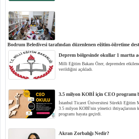
Bodrum Belediyesi tarafından düzenlenen eğitim-öğretime des
Bodrum Belediyesi eğitim öğretim destekleri kapsamında Liselere Geçiş S
Deprem bölgesinde okullar 1 martta a
Yükseköğretim Kurumları Sınavı (YKS), ilkokul ödev ve ders hazırlık kur
Milli Eğitim Bakanı Özer, depremden etkilene
verildiğini açıkladı.
3.5 milyon KOBİ için CEO programı b
İstanbul Ticaret Üniversitesi Sürekli Eğitim
3.5 milyon KOBİ'nin yönetici ihtiyaçlarının 
programı hayata geçirdi.
Akran Zorbalığı Nedir?