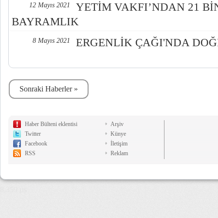
YETİM VAKFI’NDAN 21 Bİ
12 Mayıs 2021
BAYRAMLIK
ERGENLİK ÇAĞI'NDA DOĞ
8 Mayıs 2021
Sonraki Haberler »
Haber Bülteni eklentisi
Arşiv
Twitter
Künye
Facebook
İletişim
RSS
Reklam
8,359 µs