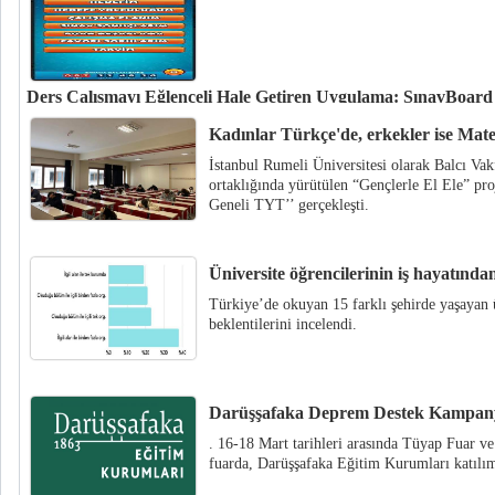
Ders Çalışmayı Eğlenceli Hale Getiren Uygulama: SınavBoard 
Eğitim tabanlı bir oyun uygulaması olan SınavBoard, kendini sürekli olarak
Kadınlar Türkçe'de, erkekler ise Mate
öğrencileri sınavlara stresten uzak ve eğlenceli bir şekilde hazırlamayı hede
İstanbul Rumeli Üniversitesi olarak Balcı Va
ortaklığında yürütülen “Gençlerle El Ele” pro
Geneli TYT’’ gerçekleşti.
Üniversite öğrencilerinin iş hayatından
Türkiye’de okuyan 15 farklı şehirde yaşayan ün
beklentilerini incelendi.
Darüşşafaka Deprem Destek Kampanya
. 16-18 Mart tarihleri arasında Tüyap Fuar 
fuarda, Darüşşafaka Eğitim Kurumları katılım