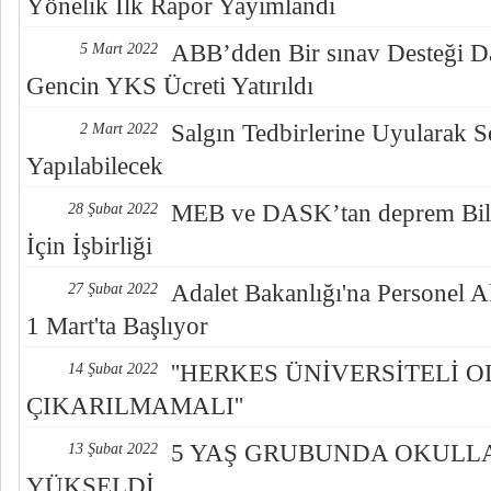
Yönelik İlk Rapor Yayımlandı
ABB’dden Bir sınav Desteği D
5 Mart 2022
Gencin YKS Ücreti Yatırıldı
Salgın Tedbirlerine Uyularak So
2 Mart 2022
Yapılabilecek
MEB ve DASK’tan deprem Bili
28 Şubat 2022
İçin İşbirliği
Adalet Bakanlığı'na Personel A
27 Şubat 2022
1 Mart'ta Başlıyor
''HERKES ÜNİVERSİTELİ
14 Şubat 2022
ÇIKARILMAMALI''
5 YAŞ GRUBUNDA OKULLA
13 Şubat 2022
YÜKSELDİ