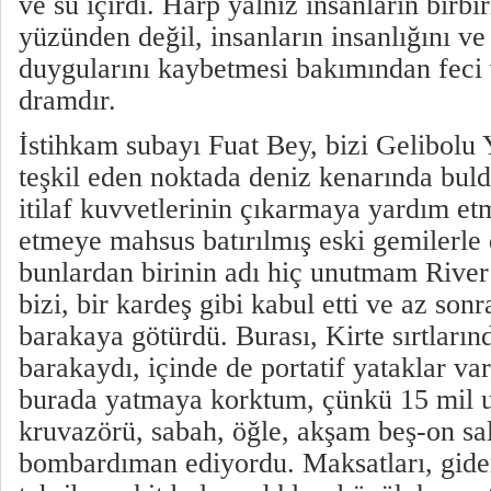
ve su içirdi. Harp yalnız insanların birbi
yüzünden değil, insanların insanlığını v
duygularını kaybetmesi bakımından feci 
dramdır.
İstihkam subayı Fuat Bey, bizi Gelibolu
teşkil eden noktada deniz kenarında buld
itilaf kuvvetlerinin çıkarmaya yardım e
etmeye mahsus batırılmış eski gemilerle
bunlardan birinin adı hiç unutmam River
bizi, bir kardeş gibi kabul etti ve az so
barakaya götürdü. Burası, Kirte sırtların
barakaydı, içinde de portatif yataklar v
burada yatmaya korktum, çünkü 15 mil u
kruvazörü, sabah, öğle, akşam beş-on sal
bombardıman ediyordu. Maksatları, gider