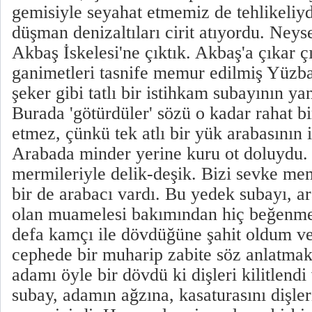
gemisiyle seyahat etmemiz de tehlikeli
düşman denizaltıları cirit atıyordu. Neys
Akbaş İskelesi'ne çıktık. Akbaş'a çıkar ç
ganimetleri tasnife memur edilmiş Yüzb
şeker gibi tatlı bir istihkam subayının ya
Burada 'götürdüler' sözü o kadar rahat bi
etmez, çünkü tek atlı bir yük arabasının i
Arabada minder yerine kuru ot doluydu.
mermileriyle delik-deşik. Bizi sevke me
bir de arabacı vardı. Bu yedek subayı, ar
olan muamelesi bakımından hiç beğenm
defa kamçı ile dövdüğüne şahit oldum ve
cephede bir muharip zabite söz anlatmak
adamı öyle bir dövdü ki dişleri kilitlendi
subay, adamın ağzına, kasaturasını dişler