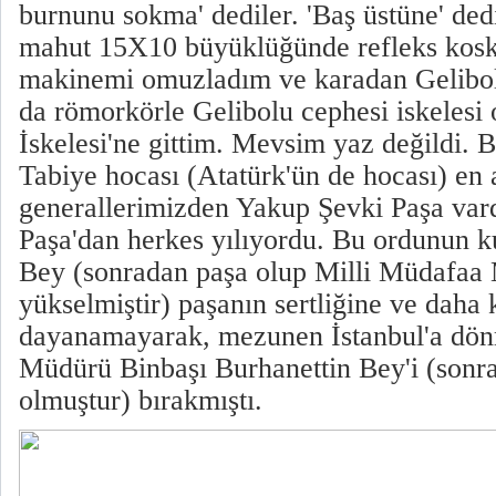
burnunu sokma' dediler. 'Baş üstüne' d
mahut 15X10 büyüklüğünde refleks kos
makinemi omuzladım ve karadan Gelibol
da römorkörle Gelibolu cephesi iskelesi
İskelesi'ne gittim. Mevsim yaz değildi.
Tabiye hocası (Atatürk'ün de hocası) en a
generallerimizden Yakup Şevki Paşa var
Paşa'dan herkes yılıyordu. Bu ordunun 
Bey (sonradan paşa olup Milli Müdafaa 
yükselmiştir) paşanın sertliğine ve daha 
dayanamayarak, mezunen İstanbul'a dön
Müdürü Binbaşı Burhanettin Bey'i (sonra
olmuştur) bırakmıştı.