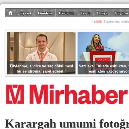
Siyaset
Gündem
Ekonomi
Terör
Dünya
Hayatın 
Kültür-Sanat
Bilim-Teknoloji
Gezi-Turizm
Spor
Misafir K
Tüylenme, sivilce ve saç dökülmesi
Nazlıaka: ''Ailede eşitlikten
bu sendroma işaret edebilir
eşitlikten vazgeçmiyor
Karargah umumi fotoğr