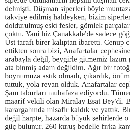
siperde bulunanların hepsini düşman çek
delmişti. Düşman siperleri böyle muntaz
takviye edilmiş haldeyken, bizim siperle
doldurulmuş eski fesler, gömlek parçaları
çoktu. Yani biz Çanakkale'de sadece göğ
Üst tarafı birer kalıptan ibaretti. Cenup
ettikten sonra bizi, Anafartalar cephesine
arabayla değil, beygirle gitmemiz lazı
ata binmiş adam değildim. Ağır bir fotoğ
boynumuza astık olmadı, çıkardık, önüm
tuttuk, yola revan olduk. Anafartalar cep
Şam taburları muhafaza ediyordu. Tüme
maarif vekili olan Miralay Esat Bey'di. B
karargahında misafir kaldık ve yattık. B
değil harpte, hazarda büyük şehirlerde 
güç bulunur. 260 kuruş bedelle fırka kan