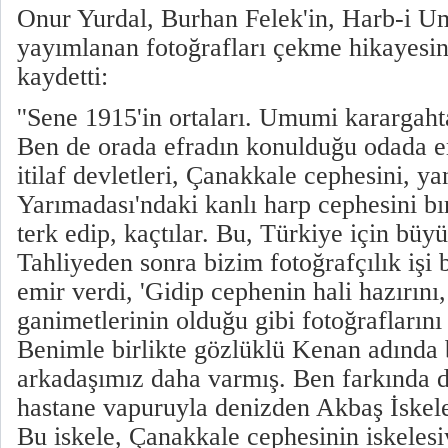
Onur Yurdal, Burhan Felek'in, Harb-i 
yayımlanan fotoğrafları çekme hikayesini
kaydetti:
''Sene 1915'in ortaları. Umumi karargaht
Ben de orada efradın konulduğu odada 
itilaf devletleri, Çanakkale cephesini, ya
Yarımadası'ndaki kanlı harp cephesini bır
terk edip, kaçtılar. Bu, Türkiye için büyü
Tahliyeden sonra bizim fotoğrafçılık işi 
emir verdi, 'Gidip cephenin hali hazırını,
ganimetlerinin olduğu gibi fotoğraflarını
Benimle birlikte gözlüklü Kenan adında b
arkadaşımız daha varmış. Ben farkında d
hastane vapuruyla denizden Akbaş İskeles
Bu iskele, Çanakkale cephesinin iskelesi