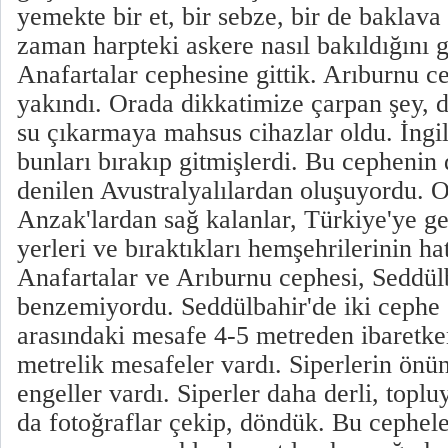
yemekte bir et, bir sebze, bir de baklava
zaman harpteki askere nasıl bakıldığını g
Anafartalar cephesine gittik. Arıburnu c
yakındı. Orada dikkatimize çarpan şey, d
su çıkarmaya mahsus cihazlar oldu. İngil
bunları bırakıp gitmişlerdi. Bu cepheni
denilen Avustralyalılardan oluşuyordu. 
Anzak'lardan sağ kalanlar, Türkiye'ye gel
yerleri ve bıraktıkları hemşehrilerinin hat
Anafartalar ve Arıburnu cephesi, Seddül
benzemiyordu. Seddülbahir'de iki cephe s
arasındaki mesafe 4-5 metreden ibaretke
metrelik mesafeler vardı. Siperlerin önün
engeller vardı. Siperler daha derli, topl
da fotoğraflar çekip, döndük. Bu cephel