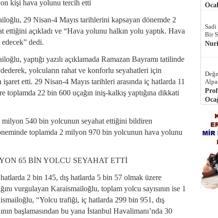
n kişi hava yolunu tercih etti
Ocak
iloğlu, 29 Nisan-4 Mayıs tarihlerini kapsayan dönemde 2
Sadi
at ettiğini açıkladı ve “Hava yolunu halkın yolu yaptık. Hava
Bir 
 edecek” dedi.
Nur
iloğlu, yaptığı yazılı açıklamada Ramazan Bayramı tatilinde
derek, yolcuların rahat ve konforlu seyahatleri için
Değe
şaret etti. 29 Nisan-4 Mayıs tarihleri arasında iç hatlarda 11
Alpa
Prof
re toplamda 22 bin 600 uçağın iniş-kalkış yaptığına dikkati
Ocağ
1 milyon 540 bin yolcunun seyahat ettiğini bildiren
döneminde toplamda 2 milyon 970 bin yolcunun hava yolunu
YON 65 BİN YOLCU SEYAHAT ETTİ
atlarda 2 bin 145, dış hatlarda 5 bin 57 olmak üzere
ığını vurgulayan Karaismailoğlu, toplam yolcu sayısının ise 1
smailoğlu, “Yolcu trafiği, iç hatlarda 299 bin 951, dış
nının başlamasından bu yana İstanbul Havalimanı’nda 30