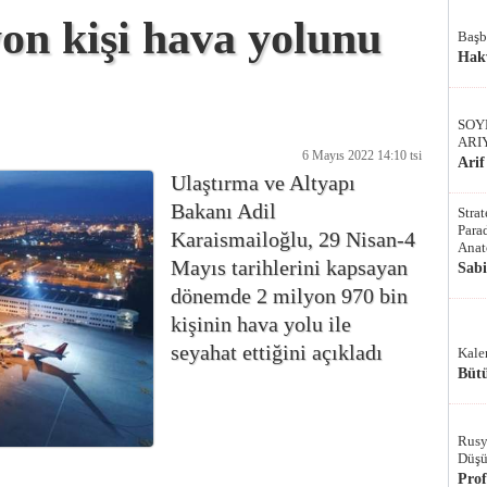
yon kişi hava yolunu
Başb
Hak
SOY
ARI
6 Mayıs 2022 14:10 tsi
Arif
Ulaştırma ve Altyapı
Bakanı Adil
Stra
Parad
Karaismailoğlu, 29 Nisan-4
Anat
Mayıs tarihlerini kapsayan
Sab
dönemde 2 milyon 970 bin
kişinin hava yolu ile
seyahat ettiğini açıkladı
Kale
Bütü
Rusy
Düşü
Pro