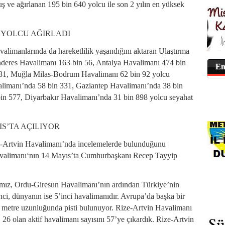
uş ve ağırlanan 195 bin 640 yolcu ile son 2 yılın en yüksek
2 YOLCU AĞIRLADI
alimanlarında da hareketlilik yaşandığını aktaran Ulaştırma
deres Havalimanı 163 bin 56, Antalya Havalimanı 474 bin
En
81, Muğla Milas-Bodrum Havalimanı 62 bin 92 yolcu
avalimanı’nda 58 bin 331, Gaziantep Havalimanı’nda 38 bin
in 577, Diyarbakır Havalimanı’nda 31 bin 898 yolcu seyahat
IS’TA AÇILIYOR
-Artvin Havalimanı’nda incelemelerde bulunduğunu
avalimanı‘nın 14 Mayıs’ta Cumhurbaşkanı Recep Tayyip
mız, Ordu-Giresun Havalimanı’nın ardından Türkiye’nin
’nci, dünyanın ise 5’inci havalimanıdır. Avrupa’da başka bir
in metre uzunluğunda pisti bulunuyor. Rize-Artvin Havalimanı
 26 olan aktif havalimanı sayısını 57’ye çıkardık. Rize-Artvin