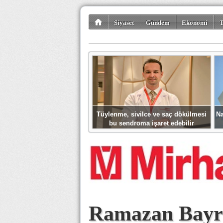
Siyaset
Gündem
Ekonomi
T
Kültür-Sanat
Bilim-Teknoloji
Gezi-Tu
Tüylenme, sivilce ve saç dökülmesi
Na
bu sendroma işaret edebilir
Ramazan Bayra