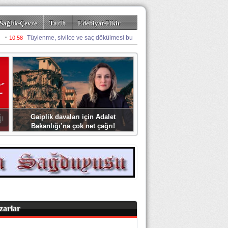
Sağlık-Çevre
Tarih
Edebiyat-Fikir
Gaiplik davaları için Adalet
Bakanlığı’na çok net çağrı!
zarlar