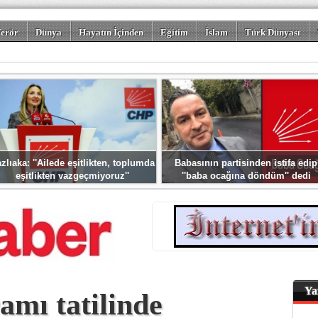
erör
Dünya
Hayatın İçinden
Eğitim
İslam
Türk Dünyası
rizm
Spor
Misafir Kalem
Foto Galeriler
zlıaka: ''Ailede eşitlikten, toplumda
Babasının partisinden istifa edip
eşitlikten vazgeçmiyoruz''
''baba ocağına döndüm'' dedi
Ya
mı tatilinde