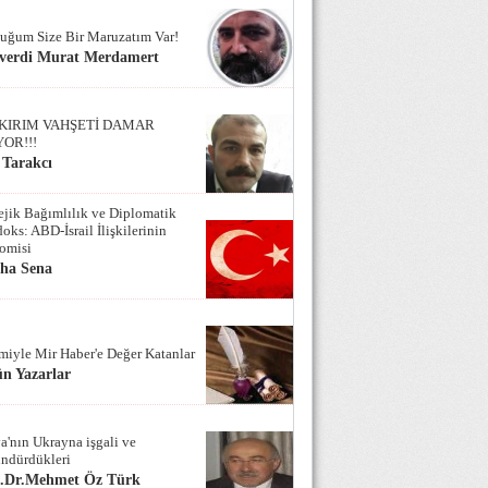
uğum Size Bir Maruzatım Var!
verdi Murat Merdamert
KIRIM VAHŞETİ DAMAR
YOR!!!
 Tarakcı
tejik Bağımlılık ve Diplomatik
oks: ABD-İsrail İlişkilerinin
omisi
iha Sena
miyle Mir Haber'e Değer Katanlar
n Yazarlar
a'nın Ukrayna işgali ve
ndürdükleri
f.Dr.Mehmet Öz Türk