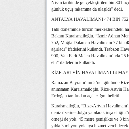
Nisan tarihinde gerçekleştirilen bin 301 uç
günlük uçuş rakamına da ulaşıldı” dedi.
ANTALYA HAVALİMANI 474 BİN 75
Tatil döneminde turizm merkezlerindeki hav
Bakanı Karaismailoğlu, “İzmir Adnan Men
752, Muğla Dalaman Havalimanı 77 bin 4
ağırladı” ifadelerini kullandı. Trabzon H
900, Van Ferit Melen Havalimanı’nda 25 b
etti” ifadelerini kullandı.
RİZE-ARTVİN HAVALİMANI 14 MAY
Ramazan Bayramı’nın 2’nci gününde Rize
anımsatan Karaismailoğlu, Rize-Artvin H
Erdoğan tarafından açılacağını belirtti.
Karaismailoğlu, “Rize-Artvin Havalimanı’
deniz üzerine dolgu yapılarak inşa ettiği 2
örneği de yok. 45 metre genişlikte ve 3 b
yılda 3 milyon yolcuya hizmet verebilecek.