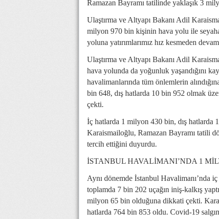
Ramazan Bayramı tatilinde yaklaşık 3 milyo
Ulaştırma ve Altyapı Bakanı Adil Karaisma
milyon 970 bin kişinin hava yolu ile seyah
yoluna yatırımlarımız hız kesmeden devam
Ulaştırma ve Altyapı Bakanı Adil Karaisma
hava yolunda da yoğunluk yaşandığını kayde
havalimanlarında tüm önlemlerin alındığına i
bin 648, dış hatlarda 10 bin 952 olmak üze
çekti.
İç hatlarda 1 milyon 430 bin, dış hatlarda 
Karaismailoğlu, Ramazan Bayramı tatili 
tercih ettiğini duyurdu.
İSTANBUL HAVALİMANI’NDA 1 MİL
Aynı dönemde İstanbul Havalimanı’nda iç h
toplamda 7 bin 202 uçağın iniş-kalkış yapt
milyon 65 bin olduğuna dikkati çekti. Karai
hatlarda 764 bin 853 oldu. Covid-19 salgı