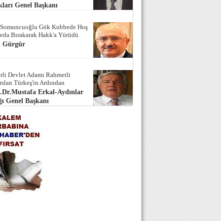
ları Genel Başkanı
 Somuncuoğlu Gök Kubbede Hoş
Seda Bırakarak Hakk'a Yürüdü
i Gürgür
rli Devlet Adamı Rahmetli
rslan Türkeş'in Ardından
.Dr.Mustafa Erkal-Aydınlar
ı Genel Başkanı