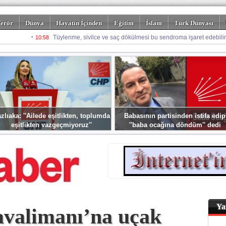
erör
Dünya
Hayatın İçinden
Eğitim
İslam
Türk Dünyası
rizm
Spor
Misafir Kalem
Foto Galeriler
zlıaka: ''Ailede eşitlikten, toplumda
Babasının partisinden istifa edip
eşitlikten vazgeçmiyoruz''
''baba ocağına döndüm'' dedi
Ya
avalimanı’na uçak