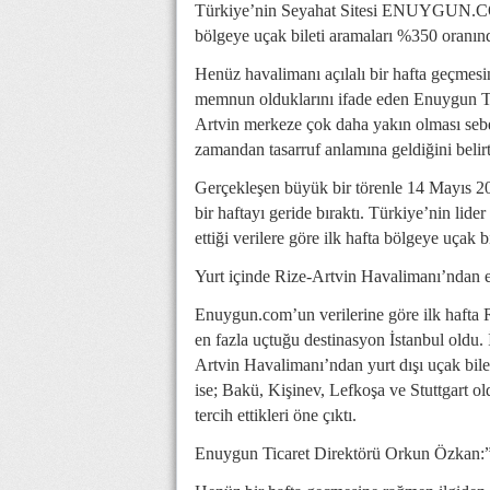
Türkiye’nin Seyahat Sitesi ENUYGUN.COM’
bölgeye uçak bileti aramaları %350 oranında
Henüz havalimanı açılalı bir hafta geçmesi
memnun olduklarını ifade eden Enuygun Ti
Artvin merkeze çok daha yakın olması sebeb
zamandan tasarruf anlamına geldiğini belirt
Gerçekleşen büyük bir törenle 14 Mayıs 2
bir haftayı geride bıraktı. Türkiye’nin l
ettiği verilere göre ilk hafta bölgeye uçak 
Yurt içinde Rize-Artvin Havalimanı’ndan e
Enuygun.com’un verilerine göre ilk hafta Ri
en fazla uçtuğu destinasyon İstanbul oldu. 
Artvin Havalimanı’ndan yurt dışı uçak bileti
ise; Bakü, Kişinev, Lefkoşa ve Stuttgart o
tercih ettikleri öne çıktı.
Enuygun Ticaret Direktörü Orkun Özkan:”Do