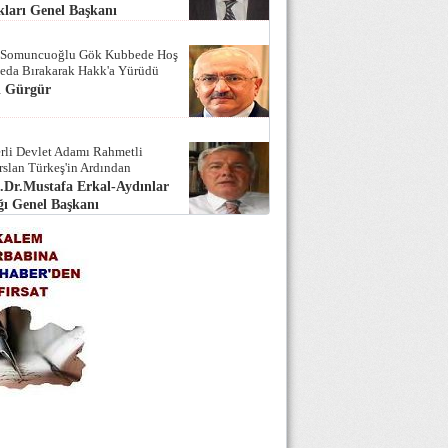
ları Genel Başkanı
 Somuncuoğlu Gök Kubbede Hoş
Seda Bırakarak Hakk'a Yürüdü
i Gürgür
rli Devlet Adamı Rahmetli
rslan Türkeş'in Ardından
.Dr.Mustafa Erkal-Aydınlar
ı Genel Başkanı