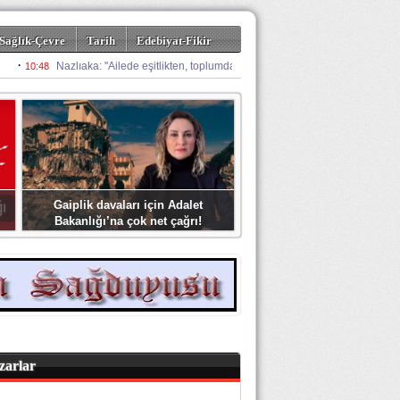
Sağlık-Çevre
Tarih
Edebiyat-Fikir
Gaiplik davaları için Adalet
Bakanlığı’na çok net çağrı!
zarlar