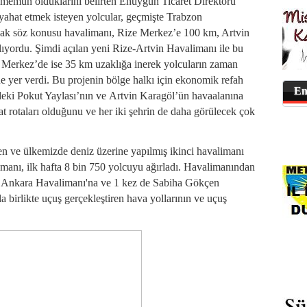
 memun olduklarını belirten Enuygun Ticaret Direktörü
ahat etmek isteyen yolcular, geçmişte Trabzon
k söz konusu havalimanı, Rize Merkez’e 100 km, Artvin
lıyordu. Şimdi açılan yeni Rize-Artvin Havalimanı ile bu
 Merkez’de ise 35 km uzaklığa inerek yolcuların zaman
ne yer verdi. Bu projenin bölge halkı için ekonomik refah
En
eki Pokut Yaylası’nın ve Artvin Karagöl’ün havaalanına
 rotaları olduğunu ve her iki şehrin de daha görülecek çok
ren ve ülkemizde deniz üzerine yapılmış ikinci havalimanı
manı, ilk hafta 8 bin 750 yolcuyu ağırladı. Havalimanından
z Ankara Havalimanı'na ve 1 kez de Sabiha Gökçen
 birlikte uçuş gerçekleştiren hava yollarının ve uçuş