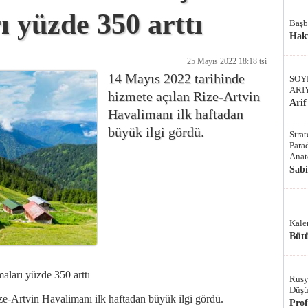
ı yüzde 350 arttı
Başb
Hak
25 Mayıs 2022 18:18 tsi
14 Mayıs 2022 tarihinde
SOY
ARI
hizmete açılan Rize-Artvin
Arif
Havalimanı ilk haftadan
büyük ilgi gördü.
Stra
Parad
Anat
Sab
Kale
Bütü
aları yüzde 350 arttı
Rusy
Düşü
ze-Artvin Havalimanı ilk haftadan büyük ilgi gördü.
Pro