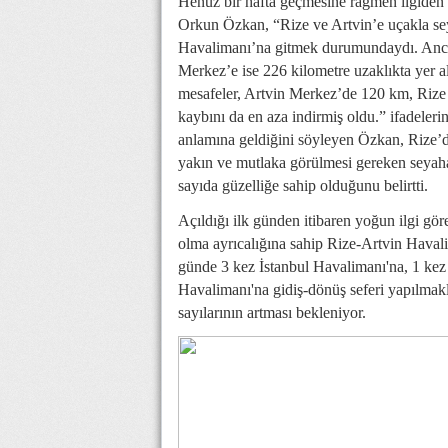
Henüz bir hafta geçmesine rağmen ilgiden
Orkun Özkan, “Rize ve Artvin’e uçakla sey
Havalimanı’na gitmek durumundaydı. Anca
Merkez’e ise 226 kilometre uzaklıkta yer a
mesafeler, Artvin Merkez’de 120 km, Rize
kaybını da en aza indirmiş oldu.” ifadeleri
anlamına geldiğini söyleyen Özkan, Rize’d
yakın ve mutlaka görülmesi gereken seyahat
sayıda güzelliğe sahip olduğunu belirtti.
Açıldığı ilk günden itibaren yoğun ilgi gö
olma ayrıcalığına sahip Rize-Artvin Havali
günde 3 kez İstanbul Havalimanı'na, 1 ke
Havalimanı'na gidiş-dönüş seferi yapılmakla
sayılarının artması bekleniyor.