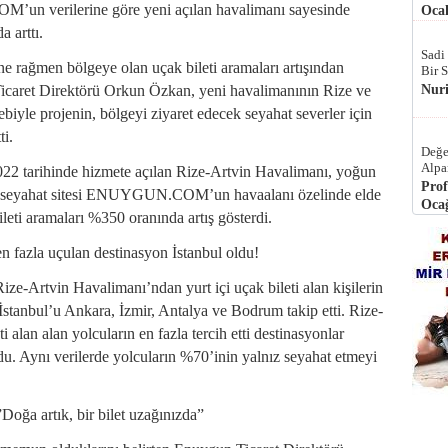
un verilerine göre yeni açılan havalimanı sayesinde
Ocak
 arttı.
Sadi
ne rağmen bölgeye olan uçak bileti aramaları artışından
Bir 
Nur
caret Direktörü Orkun Özkan, yeni havalimanının Rize ve
iyle projenin, bölgeyi ziyaret edecek seyahat severler için
ti.
Değe
Alpa
022 tarihinde hizmete açılan Rize-Artvin Havalimanı, yoğun
Prof
ider seyahat sitesi ENUYGUN.COM’un havaalanı özelinde elde
Ocağ
bileti aramaları %350 oranında artış gösterdi.
n fazla uçulan destinasyon İstanbul oldu!
ze-Artvin Havalimanı’ndan yurt içi uçak bileti alan kişilerin
İstanbul’u Ankara, İzmir, Antalya ve Bodrum takip etti. Rize-
 alan alan yolcuların en fazla tercih etti destinasyonlar
ldu. Aynı verilerde yolcuların %70’inin yalnız seyahat etmeyi
ğa artık, bir bilet uzağınızda”