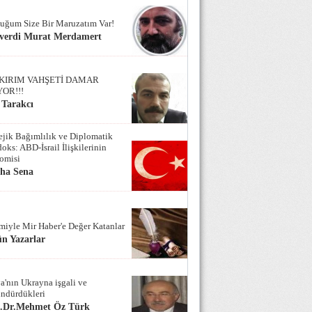
uğum Size Bir Maruzatım Var!
verdi Murat Merdamert
KIRIM VAHŞETİ DAMAR
YOR!!!
 Tarakcı
tejik Bağımlılık ve Diplomatik
oks: ABD-İsrail İlişkilerinin
omisi
iha Sena
miyle Mir Haber'e Değer Katanlar
n Yazarlar
a'nın Ukrayna işgali ve
ndürdükleri
f.Dr.Mehmet Öz Türk