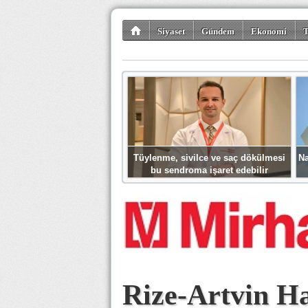
Siyaset
Gündem
Ekonomi
T
Kültür-Sanat
Bilim-Teknoloji
Gezi-Tu
Tüylenme, sivilce ve saç dökülmesi
Na
bu sendroma işaret edebilir
Rize-Artvin H