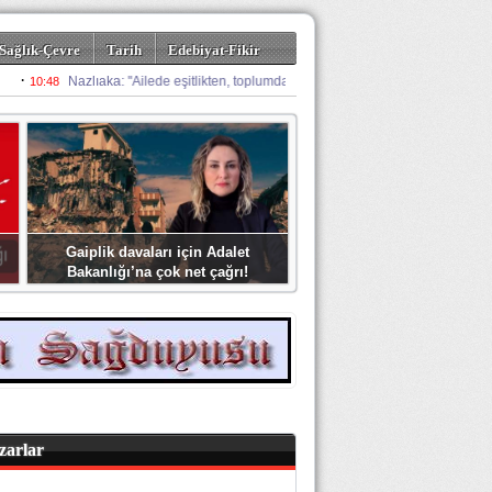
Sağlık-Çevre
Tarih
Edebiyat-Fikir
Gaiplik davaları için Adalet
Bakanlığı’na çok net çağrı!
zarlar