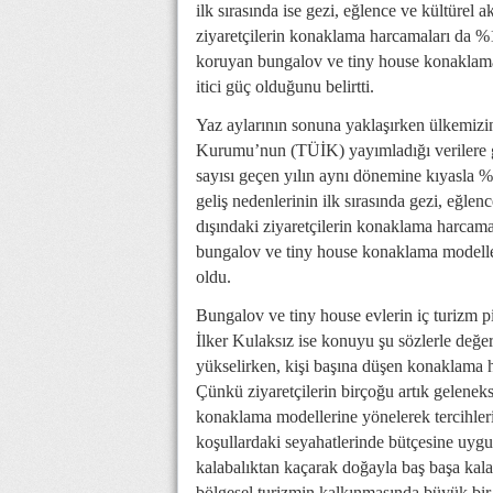
ilk sırasında ise gezi, eğlence ve kültürel a
ziyaretçilerin konaklama harcamaları da %
koruyan bungalov ve tiny house konaklam
itici güç olduğunu belirtti.
Yaz aylarının sonuna yaklaşırken ülkemizi
Kurumu’nun (TÜİK) yayımladığı verilere gö
sayısı geçen yılın aynı dönemine kıyasla %
geliş nedenlerinin ilk sırasında gezi, eğlenc
dışındaki ziyaretçilerin konaklama harcam
bungalov ve tiny house konaklama modelleri
oldu.
Bungalov ve tiny house evlerin iç turizm 
İlker Kulaksız ise konuyu şu sözlerle değer
yükselirken, kişi başına düşen konaklama 
Çünkü ziyaretçilerin birçoğu artık gelenekse
konaklama modellerine yönelerek tercihleri
koşullardaki seyahatlerinde bütçesine uyg
kalabalıktan kaçarak doğayla baş başa kala
bölgesel turizmin kalkınmasında büyük bir