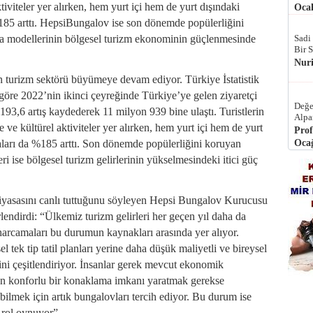
ktiviteler yer alırken, hem yurt içi hem de yurt dışındaki
Ocak
185 arttı. HepsiBungalov ise son dönemde popülerliğini
Sadi
a modellerinin bölgesel turizm ekonominin güçlenmesinde
Bir 
Nur
n turizm sektörü büyümeye devam ediyor. Türkiye İstatistik
re 2022’nin ikinci çeyreğinde Türkiye’ye gelen ziyaretçi
Değe
193,6 artış kaydederek 11 milyon 939 bine ulaştı. Turistlerin
Alpa
e ve kültürel aktiviteler yer alırken, hem yurt içi hem de yurt
Prof
Ocağ
aları da %185 arttı. Son dönemde popülerliğini koruyan
 ise bölgesel turizm gelirlerinin yükselmesindeki itici güç
piyasasını canlı tuttuğunu söyleyen Hepsi Bungalov Kurucusu
lendirdi: “Ülkemiz turizm gelirleri her geçen yıl daha da
harcamaları bu durumun kaynakları arasında yer alıyor.
l tek tip tatil planları yerine daha düşük maliyetli ve bireysel
ni çeşitlendiriyor. İnsanlar gerek mevcut ekonomik
un konforlu bir konaklama imkanı yaratmak gerekse
bilmek için artık bungalovları tercih ediyor. Bu durum ise
 rol oynuyor”