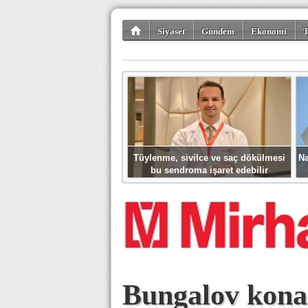
Siyaset
Gündem
Ekonomi
T
Kültür-Sanat
Bilim-Teknoloji
Gezi-Tu
Tüylenme, sivilce ve saç dökülmesi
Na
bu sendroma işaret edebilir
Bungalov kona