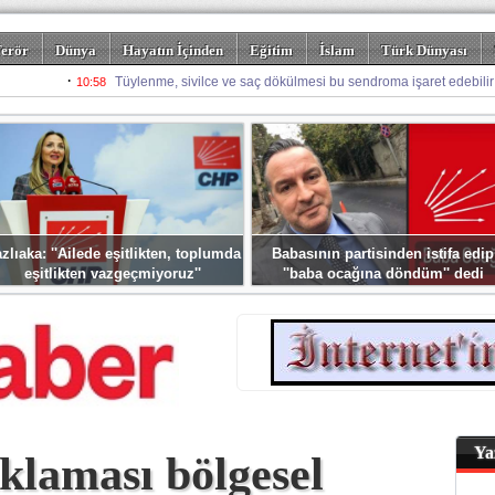
erör
Dünya
Hayatın İçinden
Eğitim
İslam
Türk Dünyası
rizm
Spor
Misafir Kalem
Foto Galeriler
zlıaka: ''Ailede eşitlikten, toplumda
Babasının partisinden istifa edip
eşitlikten vazgeçmiyoruz''
''baba ocağına döndüm'' dedi
Ya
klaması bölgesel