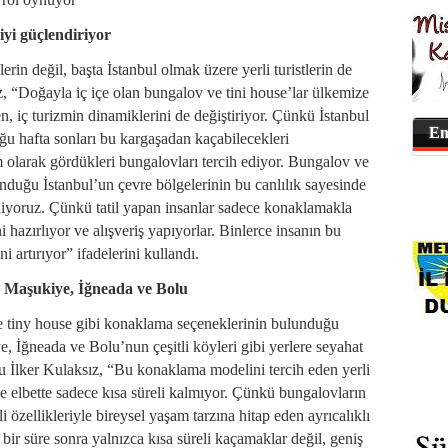
yi güçlendiriyor
rin değil, başta İstanbul olmak üzere yerli turistlerin de
sız, “Doğayla iç içe olan bungalov ve tini house’lar ülkemize
en, iç turizmin dinamiklerini de değiştiriyor. Çünkü İstanbul
En
oğu hafta sonları bu kargaşadan kaçabilecekleri
olarak gördükleri bungalovları tercih ediyor. Bungalov ve
nduğu İstanbul’un çevre bölgelerinin bu canlılık sayesinde
yoruz. Çünkü tatil yapan insanlar sadece konaklamakla
hazırlıyor ve alışveriş yapıyorlar. Binlerce insanın bu
ni artırıyor” ifadelerini kullandı.
, Maşukiye, İğneada ve Bolu
e tiny house gibi konaklama seçeneklerinin bulunduğu
 İğneada ve Bolu’nun çeşitli köyleri gibi yerlere seyahat
 İlker Kulaksız, “Bu konaklama modelini tercih eden yerli
de elbette sadece kısa süreli kalmıyor. Çünkü bungalovların
i özellikleriyle bireysel yaşam tarzına hitap eden ayrıcalıklı
r bir süre sonra yalnızca kısa süreli kaçamaklar değil, geniş