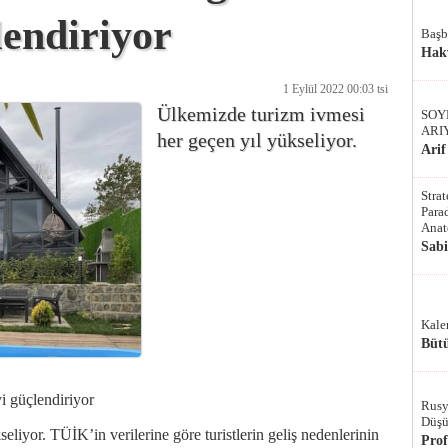
endiriyor
Başb
Hak
1 Eylül 2022 00:03 tsi
Ülkemizde turizm ivmesi
SOY
ARI
her geçen yıl yükseliyor.
Arif
Stra
Parad
Anat
Sab
Kale
Bütü
 güçlendiriyor
Rusy
Düşü
liyor. TÜİK’in verilerine göre turistlerin geliş nedenlerinin
Pro