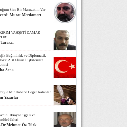
uğum Size Bir Maruzatım Var!
verdi Murat Merdamert
KIRIM VAHŞETİ DAMAR
YOR!!!
 Tarakcı
tejik Bağımlılık ve Diplomatik
oks: ABD-İsrail İlişkilerinin
omisi
iha Sena
miyle Mir Haber'e Değer Katanlar
n Yazarlar
a'nın Ukrayna işgali ve
ndürdükleri
f.Dr.Mehmet Öz Türk