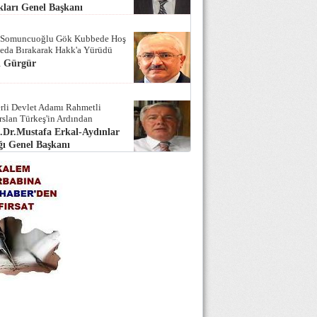
ları Genel Başkanı
 Somuncuoğlu Gök Kubbede Hoş
Seda Bırakarak Hakk'a Yürüdü
i Gürgür
rli Devlet Adamı Rahmetli
rslan Türkeş'in Ardından
.Dr.Mustafa Erkal-Aydınlar
ı Genel Başkanı