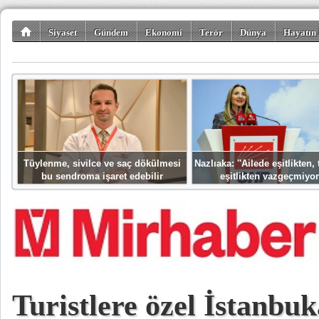
Siyaset
Gündem
Ekonomi
Terör
Dünya
Hayatın 
Kültür-Sanat
Bilim-Teknoloji
Gezi-Turizm
Spor
Misafir K
Tüylenme, sivilce ve saç dökülmesi
Nazlıaka: ''Ailede eşitlikten
bu sendroma işaret edebilir
eşitlikten vazgeçmiyor
Turistlere özel İstanbuk