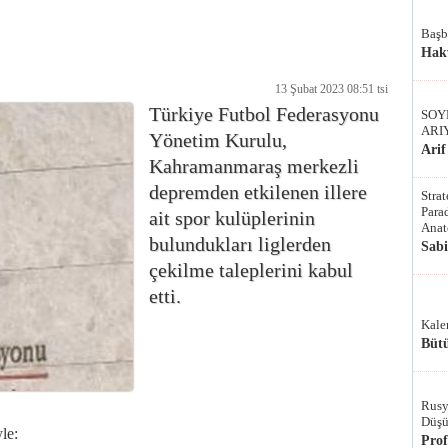
Başb
Hak
13 Şubat 2023 08:51 tsi
Türkiye Futbol Federasyonu
SOY
ARI
Yönetim Kurulu,
Arif
Kahramanmaraş merkezli
depremden etkilenen illere
Stra
Parad
ait spor kulüplerinin
Anat
bulundukları liglerden
Sab
çekilme taleplerini kabul
etti.
Kale
Bütü
Rusy
Düşü
le:
Pro