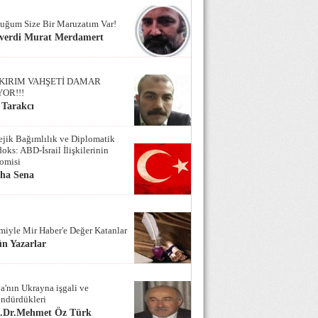
uğum Size Bir Maruzatım Var!
verdi Murat Merdamert
KIRIM VAHŞETİ DAMAR
YOR!!!
 Tarakcı
tejik Bağımlılık ve Diplomatik
oks: ABD-İsrail İlişkilerinin
omisi
iha Sena
miyle Mir Haber'e Değer Katanlar
n Yazarlar
a'nın Ukrayna işgali ve
ndürdükleri
f.Dr.Mehmet Öz Türk