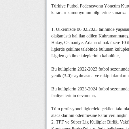
Türkiye Futbol Federasyonu Yönetim Kurulu
kararları kamuoyunun bilgilerine sunarız:
1. Ülkemizde 06.02.2023 tarihinde yaşana
olağanüstü hal ilan edilen Kahramanmaraş,
Hatay, Osmaniye, Adana olmak üzere 10 i
liglerde çekilme talebinde bulunan kulüpler
Ligden çekilme taleplerinin kabulüne,
Bu kulüplerin 2022-2023 futbol sezonunda
yenik (3-0) sayılmasına ve rakip takımların
Bu kulüplerin 2023-2024 futbol sezonunda;
faaliyetlerinin devamına,
Tüm profesyonel liglerdeki çekilen takıml
alacaklarının ödenmesine karar verilmiştir.
2. TFF ve Süper Lig Kulüpler Birliği Vakfı
Konteyner Projesi'nin aşağıda belirlenen koş