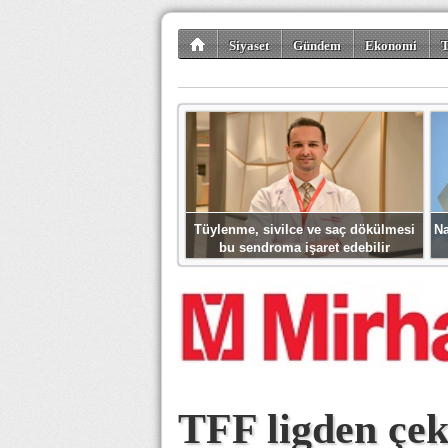
Siyaset
Gündem
Ekonomi
T
Kültür-Sanat
Bilim-Teknoloji
Gezi-Tu
Tüylenme, sivilce ve saç dökülmesi
Na
bu sendroma işaret edebilir
TFF ligden çek