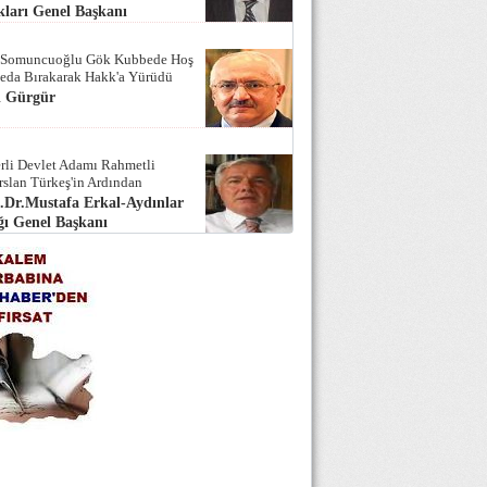
ları Genel Başkanı
 Somuncuoğlu Gök Kubbede Hoş
Seda Bırakarak Hakk'a Yürüdü
i Gürgür
rli Devlet Adamı Rahmetli
rslan Türkeş'in Ardından
.Dr.Mustafa Erkal-Aydınlar
ı Genel Başkanı