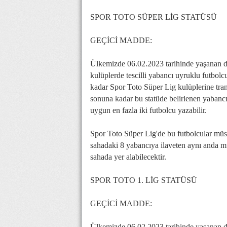
SPOR TOTO SÜPER LİG STATÜSÜ
GEÇİCİ MADDE:
Ülkemizde 06.02.2023 tarihinde yaşanan de
kulüplerde tescilli yabancı uyruklu futbol
kadar Spor Toto Süper Lig kulüplerine trans
sonuna kadar bu statüde belirlenen yabancı f
uygun en fazla iki futbolcu yazabilir.
Spor Toto Süper Lig'de bu futbolcular müsab
sahadaki 8 yabancıya ilaveten aynı anda 
sahada yer alabilecektir.
SPOR TOTO 1. LİG STATÜSÜ
GEÇİCİ MADDE:
Ülkemizde 06.02.2023 tarihinde yaşanan de