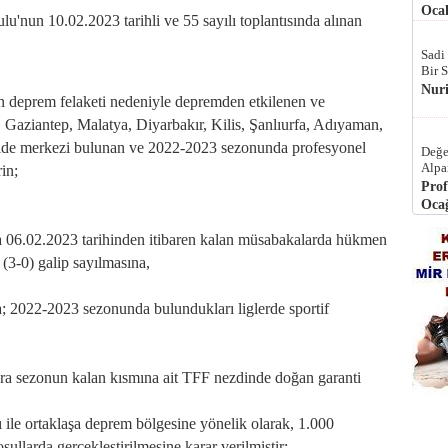
Ocak
'nun 10.02.2023 tarihli ve 55 sayılı toplantısında alınan
Sadi
Bir 
Nur
n deprem felaketi nedeniyle depremden etkilenen ve
 Gaziantep, Malatya, Diyarbakır, Kilis, Şanlıurfa, Adıyaman,
lde merkezi bulunan ve 2022-2023 sezonunda profesyonel
Değe
Alpa
in;
Prof
Ocağ
 06.02.2023 tarihinden itibaren kalan müsabakalarda hükmen
 (3-0) galip sayılmasına,
 2022-2023 sezonunda bulundukları liglerde sportif
ara sezonun kalan kısmına ait TFF nezdinde doğan garanti
 ile ortaklaşa deprem bölgesine yönelik olarak, 1.000
ullarda gerçekleştirilmesine karar verilmiştir;