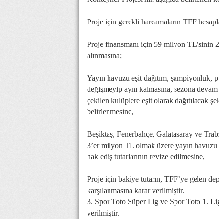
Proje için gerekli harcamaların TFF hesapl
Proje finansmanı için 59 milyon TL’sini
alınmasına;
Yayın havuzu eşit dağıtım, şampiyonluk, p
değişmeyip aynı kalmasına, sezona devam e
çekilen kulüplere eşit olarak dağıtılacak ş
belirlenmesine,
Beşiktaş, Fenerbahçe, Galatasaray ve Tra
3’er milyon TL olmak üzere yayın havuzu ge
hak ediş tutarlarının revize edilmesine,
Proje için bakiye tutarın, TFF’ye gelen d
karşılanmasına karar verilmiştir.
3. Spor Toto Süper Lig ve Spor Toto 1. Lig
verilmiştir.