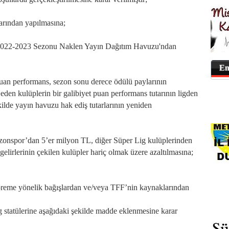
arından yapılmasına;
n 2022-2023 Sezonu Naklen Yayın Dağıtım Havuzu'ndan
En
uan performans, sezon sonu derece ödülü paylarının
den kulüplerin bir galibiyet puan performans tutarının ligden
ekilde yayın havuzu hak ediş tutarlarının yeniden
bzonspor’dan 5’er milyon TL, diğer Süper Lig kulüplerinden
lirlerinin çekilen kulüpler hariç olmak üzere azaltılmasına;
epreme yönelik bağışlardan ve/veya TFF’nin kaynaklarından
 statülerine aşağıdaki şekilde madde eklenmesine karar