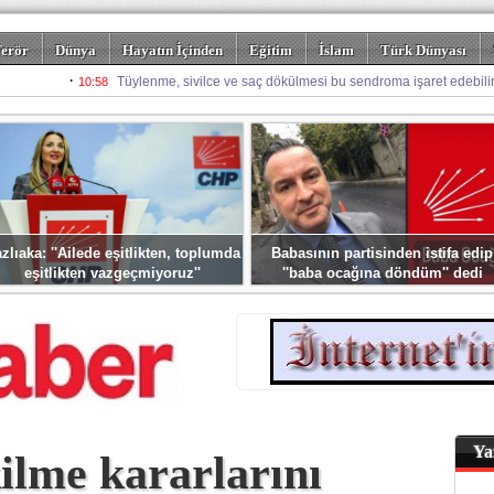
erör
Dünya
Hayatın İçinden
Eğitim
İslam
Türk Dünyası
rizm
Spor
Misafir Kalem
Foto Galeriler
zlıaka: ''Ailede eşitlikten, toplumda
Babasının partisinden istifa edip
eşitlikten vazgeçmiyoruz''
''baba ocağına döndüm'' dedi
Ya
ilme kararlarını