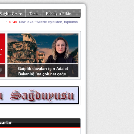
Sağlık-Çevre
Tarih
Edebiyat-Fikir
Gaiplik davaları için Adalet
Bakanlığı’na çok net çağrı!
zarlar