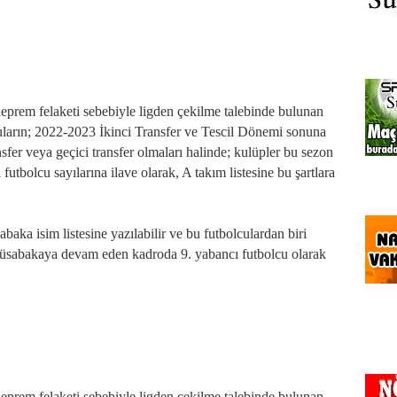
prem felaketi sebebiyle ligden çekilme talebinde bulunan
cuların; 2022-2023 İkinci Transfer ve Tescil Dönemi sonuna
fer veya geçici transfer olmaları halinde; kulüpler bu sezon
utbolcu sayılarına ilave olarak, A takım listesine bu şartlara
aka isim listesine yazılabilir ve bu futbolculardan biri
müsabakaya devam eden kadroda 9. yabancı futbolcu olarak
prem felaketi sebebiyle ligden çekilme talebinde bulunan