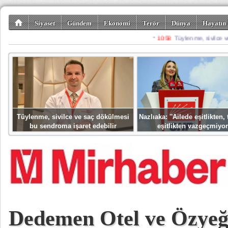
Siyaset
Gündem
Ekonomi
Terör
Dünya
Hayatın 
Kültür-Sanat
Bilim-Teknoloji
Gezi-Turizm
Spor
Misafir K
Tüylenme, sivilce ve saç dökülmesi
Nazlıaka: ''Ailede eşitlikten
bu sendroma işaret edebilir
eşitlikten vazgeçmiyor
Dedemen Otel ve Özyeğ