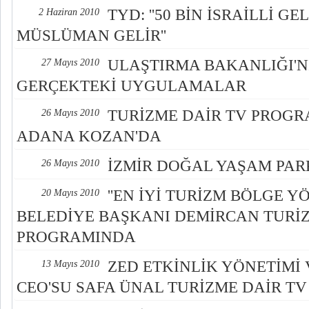
TYD: ''50 BİN İSRAİLLİ GE
2 Haziran 2010
MÜSLÜMAN GELİR''
ULAŞTIRMA BAKANLIĞI'NI
27 Mayıs 2010
GERÇEKTEKİ UYGULAMALAR
TURİZME DAİR TV PROGR
26 Mayıs 2010
ADANA KOZAN'DA
İZMİR DOĞAL YAŞAM PAR
26 Mayıs 2010
''EN İYİ TURİZM BÖLGE Y
20 Mayıs 2010
BELEDİYE BAŞKANI DEMİRCAN TURİZ
PROGRAMINDA
ZED ETKİNLİK YÖNETİMİ
13 Mayıs 2010
CEO'SU SAFA ÜNAL TURİZME DAİR T