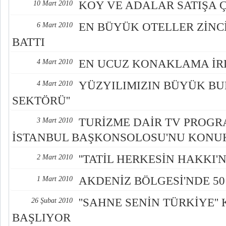
KOY VE ADALAR SATIŞA Ç
10 Mart 2010
EN BÜYÜK OTELLER ZİNCİR
6 Mart 2010
BATTI
EN UCUZ KONAKLAMA İR
4 Mart 2010
YÜZYILIMIZIN BÜYÜK BUL
4 Mart 2010
SEKTÖRÜ''
TURİZME DAİR TV PROGR
3 Mart 2010
İSTANBUL BAŞKONSOLOSU'NU KONU
''TATİL HERKESİN HAKKI
2 Mart 2010
AKDENİZ BÖLGESİ'NDE 5
1 Mart 2010
''SAHNE SENİN TÜRKİYE'
26 Şubat 2010
BAŞLIYOR