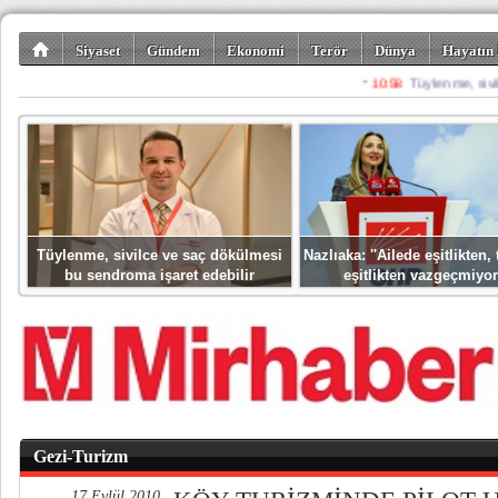
Siyaset
Gündem
Ekonomi
Terör
Dünya
Hayatın 
Kültür-Sanat
Bilim-Teknoloji
Gezi-Turizm
Spor
Misafir K
Tüylenme, sivilce ve saç dökülmesi
Nazlıaka: ''Ailede eşitlikten
bu sendroma işaret edebilir
eşitlikten vazgeçmiyor
Gezi-Turizm
17 Eylül 2010