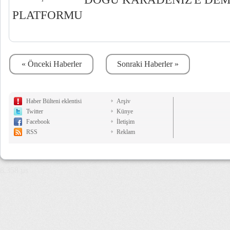
PLATFORMU
« Önceki Haberler
Sonraki Haberler »
Haber Bülteni eklentisi
Arşiv
Twitter
Künye
Facebook
İletişim
RSS
Reklam
8,358 µs