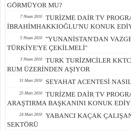
GÖRMÜYOR MU?
TURİZME DAİR TV PROGR
7 Nisan 2010
İBRAHİMHAKKIOĞLU'NU KONUK EDİ
''YUNANİSTAN'DAN VAZG
5 Nisan 2010
TÜRKİYE'YE ÇEKİLMELİ''
TURK TURİZMCİLER KKT
3 Nisan 2010
RUM ÜZERİNDEN AŞIYOR
SEYAHAT ACENTESİ NASIL
31 Mart 2010
TURİZME DAİR TV PROGR
25 Mart 2010
ARAŞTIRMA BAŞKANINI KONUK EDİ
YABANCI KAÇAK ÇALIŞA
24 Mart 2010
SEKTÖRÜ