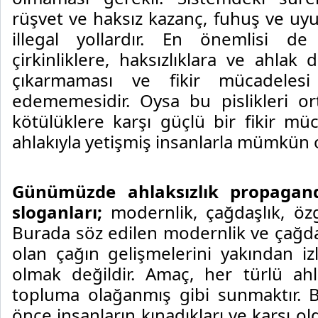
rüşvet ve haksız kazanç, fuhuş ve uyu
illegal yollardır. En önemlisi d
çirkinliklere, haksızlıklara ve ahlak 
çıkarmaması ve fikir mücadeles
edememesidir. Oysa bu pislikleri o
kötülüklere karşı güçlü bir fikir mü
ahlakıyla yetişmiş insanlarla mümkün o
Günümüzde ahlaksızlık propagan
sloganları;
modernlik, çağdaşlık, özg
Burada söz edilen modernlik ve çağdaş
olan çağın gelişmelerini yakından iz
olmak değildir. Amaç, her türlü ahla
topluma olağanmış gibi sunmaktır. 
önce insanların kınadıkları ve karşı ol