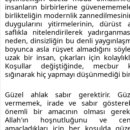
insanların birbirlerine güvenememeler
birlikteliğin modernlik zannedilmesin
duygularını yitirmelerinin, dürüst 
saflıkla nitelendirilerek yadırganma
neden, dinsizliğin bu denli yaygınlaş
boyunca asla rüşvet almadığını söyl
uzak bir insan, çıkarları için kolaylık
Koşullar değiştiğinde, mecbur k
sığınarak hiç yapmayı düşünmediği birş
Güzel ahlak sabır gerektirir. Gü
vermemek, irade ve sabır göstereb
önemli bir amacının olması gereki
Allah'ın hoşnutluğunu ve cen
amaçladıkları için her koşulda güzel