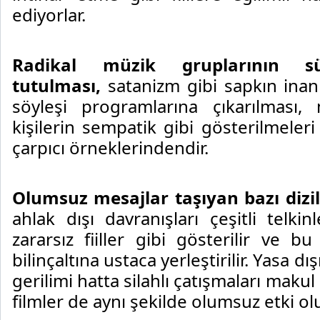
ediyorlar.
R
adikal müzik gruplarının s
tutulması,
satanizm gibi sapkın inanı
söyleşi programlarına çıkarılması,
kişilerin sempatik gibi gösterilmele
çarpıcı örneklerindendir.
O
lumsuz mesajlar taşıyan bazı dizi
ahlak dışı davranışları çeşitli telk
zararsız fiiller gibi gösterilir ve b
bilinçaltına ustaca yerleştirilir. Yasa d
gerilimi hatta silahlı çatışmaları makul
filmler de aynı şekilde olumsuz etki ol