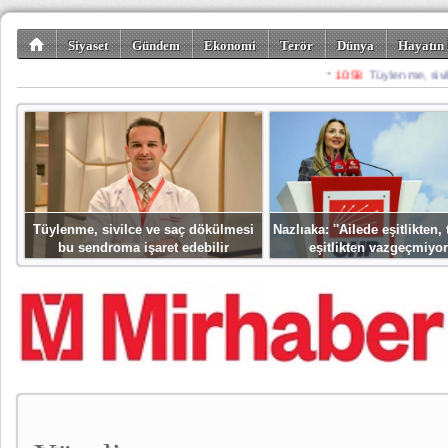
Siyaset
Gündem
Ekonomi
Terör
Dünya
Hayatın 
Kültür-Sanat
Bilim-Teknoloji
Gezi-Turizm
Spor
Misafir K
Tüylenme, sivilce ve saç dökülmesi
Nazlıaka: ''Ailede eşitlikten
bu sendroma işaret edebilir
eşitlikten vazgeçmiyor