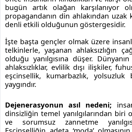
bugün artık olağan karşılanıyor ol
propagandanın din ahlakından uzak ki
denli etkili olduğunun göstergesidir.
İşte başta gençler olmak üzere insan
telkinlerle, yaşanan ahlaksızlığın ça
olduğu yanılgısına düşer. Dünyanın
ahlaksızlıklar, evlilik dışı ilişkiler, f
eşcinsellik, kumarbazlık, yolsuzlu
yaygındır.
Dejenerasyonun asıl nedeni;
insan
dinsizliğin temel yanılgılarından biri
ve sorumsuz zannetme yanılgısın
Eşcinselliğin adeta ‘moda’ olmasının