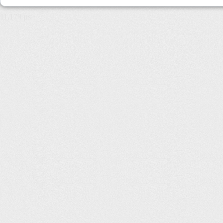
11,179 µs