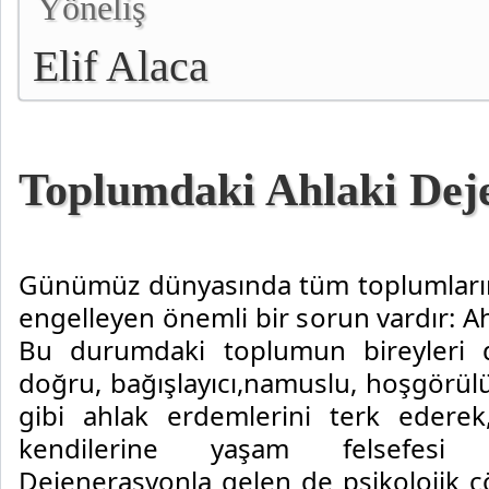
Yöneliş
Elif Alaca
Toplumdaki Ahlaki Dej
Günümüz dünyasında tüm toplumların
engelleyen önemli bir sorun vardır: A
Bu durumdaki toplumun bireyleri dür
doğru, bağışlayıcı,namuslu, hoşgörül
gibi ahlak erdemlerini terk ederek
kendilerine yaşam felsefesi ha
Dejenerasyonla gelen de psikolojik çö