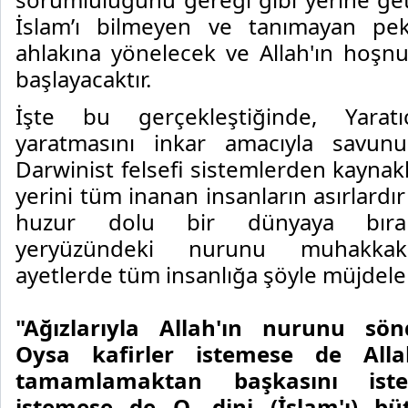
İslam’ı bilmeyen ve tanımayan pe
ahlakına yönelecek ve Allah'ın hoşn
başlayacaktır.
İşte bu gerçekleştiğinde, Yaratı
yaratmasını inkar amacıyla savunu
Darwinist felsefi sistemlerden kayna
yerini tüm inanan insanların asırlardı
huzur dolu bir dünyaya bıraka
yeryüzündeki nurunu muhakkak
ayetlerde tüm insanlığa şöyle müjdele
"Ağızlarıyla Allah'ın nurunu sön
Oysa kafirler istemese de All
tamamlamaktan başkasını iste
istemese de O, dini (İslam'ı) bü