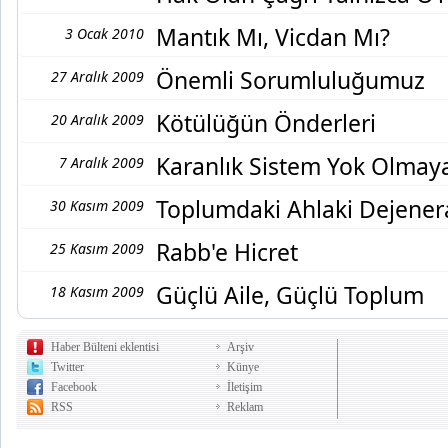
Mantık Mı, Vicdan Mı?
3 Ocak 2010
Önemli Sorumluluğumuz
27 Aralık 2009
Kötülüğün Önderleri
20 Aralık 2009
Karanlık Sistem Yok Olma
7 Aralık 2009
Toplumdaki Ahlaki Dejene
30 Kasım 2009
Rabb'e Hicret
25 Kasım 2009
Güçlü Aile, Güçlü Toplum
18 Kasım 2009
Haber Bülteni eklentisi
Arşiv
Twitter
Künye
Facebook
İletişim
RSS
Reklam