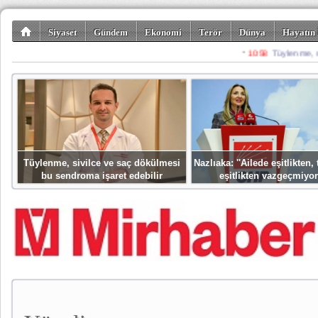
Siyaset
Gündem
Ekonomi
Terör
Dünya
Hayatın 
Kültür-Sanat
Bilim-Teknoloji
Gezi-Turizm
Spor
Misafir K
Tüylenme, sivilce ve saç dökülmesi
Nazlıaka: ''Ailede eşitlikten
bu sendroma işaret edebilir
eşitlikten vazgeçmiyor