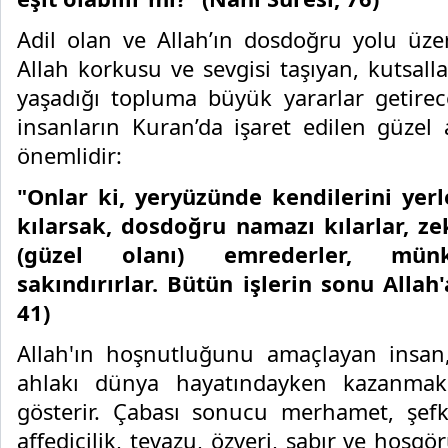
Adil olan ve Allah’ın dosdoğru yolu üze
Allah korkusu ve sevgisi taşıyan, kutsal
yaşadığı topluma büyük yararlar getireceğ
insanların Kuran’da işaret edilen güzel
önemlidir:
"Onlar ki, yeryüzünde kendilerini yerle
kılarsak, dosdoğru namazı kılarlar, zek
(güzel olanı) emrederler, münk
sakındırırlar. Bütün işlerin sonu Allah'a
41)
Allah'ın hoşnutluğunu amaçlayan insan, 
ahlakı dünya hayatındayken kazanmak 
gösterir. Çabası sonucu merhamet, şefka
affedicilik, tevazu, özveri, sabır ve hoşgö