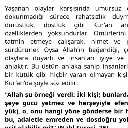
Yaşanan olaylar karşısında umursuz d
dokunmadığı sürece rahatsızlık duyma
dürüstlük, dostluk gibi Kur’an ahl
özelliklerden yoksundurlar. Ömürlerini
tatmin etmeye çalışarak, nimet ve gü
sürdürürler. Oysa Allah’ın beğendiği, ç
olaylara duyarlı ve insanları iyiye v
ahlaktır. Bu üstün ahlaka sahip insanlar
bir kütük gibi hiçbir yararı olmayan kişi
Kur’an’da şöyle söz edilir:
"Allah şu örneği verdi: İki kişi; bunlarda
şeye gücü yetmez ve herşeyiyle efend
yük), o, onu hangi yöne gönderse bir 
bu, adaletle emreden ve dosdoğru yol
eşit olabilir mi?" (Nahl Suresi, 76)