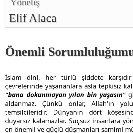
Yöneliş
Elif Alaca
Önemli Sorumluluğum
İslam dini, her türlü şiddete karşıdı
çevrelerinde yaşananlara asla tepkisiz ka
"bana dokunmayan yılan bin yaşasın"
g
aldanmaz. Çünkü onlar, Allah'ın yolun
temsilcileridir. Dünyanın dört köşes
duyarsız kalamazlar. Suçsuz insanlara yö
en önemli ve güçlü düşmanları samimi mü