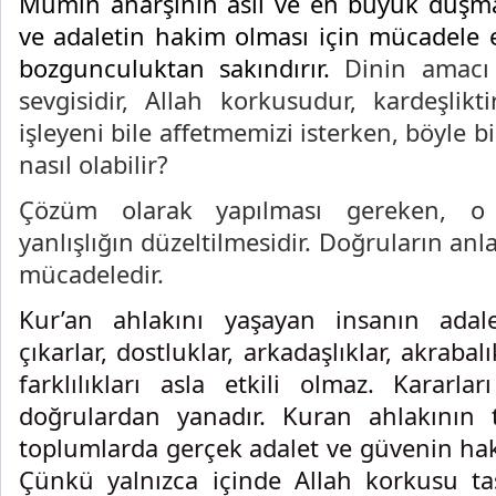
Mümin anarşinin asıl ve en büyük düşma
ve adaletin hakim olması için mücadele ed
bozgunculuktan sakındırır.
Dinin amacı 
sevgisidir, Allah korkusudur, kardeşlikt
işleyeni bile affetmemizi isterken, böyle b
nasıl olabilir?
Çözüm olarak yapılması gereken, o k
yanlışlığın düzeltilmesidir. Doğruların anlat
mücadeledir.
Kur’an ahlakını yaşayan insanın adale
çıkarlar, dostluklar, arkadaşlıklar, akrabalı
farklılıkları asla etkili olmaz. Kararl
doğrulardan yanadır. Kuran ahlakının 
toplumlarda gerçek adalet ve güvenin haki
Çünkü yalnızca içinde Allah korkusu t