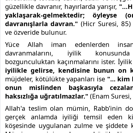
güzellikle davranır, hayırlarda yarışır,
"…Hi
yaklaşarak-gelmektedir; öyleyse (o
davranışlarla davran."
(Hicr Suresi, 85)
ve özveride bulunur.
Yüce Allah iman edenlerden insan
davranmalarını, iyilik konusunda 
bozgunculuktan kaçınmalarını ister. İyili
iyilikle gelirse, kendisine bunun on k
müjdeler, kötülükte yapanları ise
"... kim
onun mislinden başkasıyla cezala
haksızlığa uğratılmazlar."
(Enam Suresi, 
Allah'a teslim olan mümin, Rabb’inin d
gerçek anlamda iyiliği temsil eden ki
köşesinde uygulanan zulme ve şiddete k