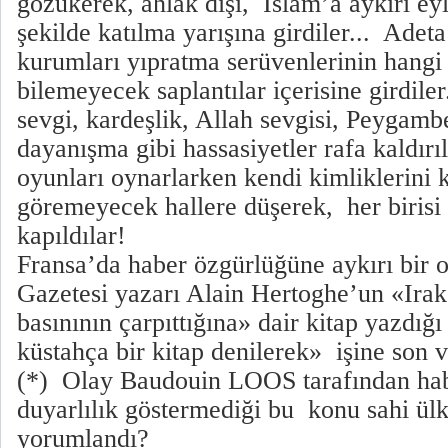
gözükerek, ahlâk dışı, İslâm’a aykırı ey
şekilde katılma yarışına girdiler... Adet
kurumları yıpratma serüvenlerinin hangi i
bilemeyecek saplantılar içerisine girdile
sevgi, kardeşlik, Allah sevgisi, Peygamb
dayanışma gibi hassasiyetler rafa kaldırı
oyunları oynarlarken kendi kimliklerini k
göremeyecek hallere düşerek, her birisi a
kapıldılar!
Fransa’da haber özgürlüğüne aykırı bir 
Gazetesi yazarı Alain Hertoghe’un «Irak
basınının çarpıttığına» dair kitap yazdığı 
küstahça bir kitap denilerek» işine son ve
(*) Olay Baudouin LOOS tarafından habe
duyarlılık göstermediği bu konu sahi ül
yorumlandı?