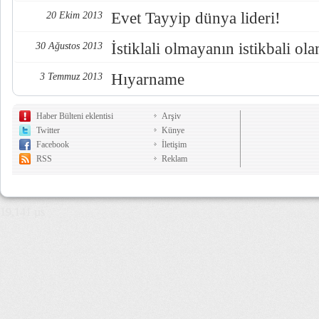
Evet Tayyip dünya lideri!
20 Ekim 2013
İstiklali olmayanın istikbali ol
30 Ağustos 2013
Hıyarname
3 Temmuz 2013
Haber Bülteni eklentisi
Arşiv
Twitter
Künye
Facebook
İletişim
RSS
Reklam
19,141 µs