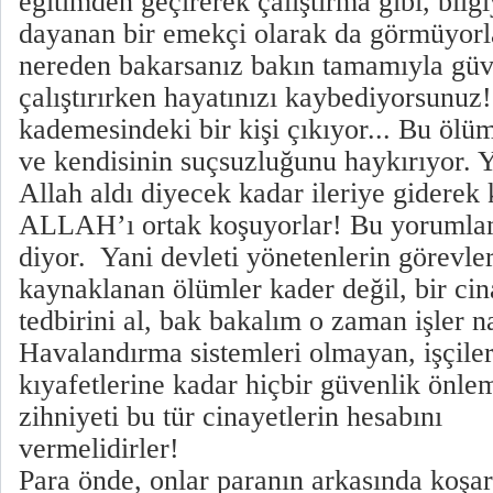
eğitimden geçirerek çalıştırma gibi, bilg
dayanan bir emekçi olarak da görmüyorl
nereden bakarsanız bakın tamamıyla güve
çalıştırırken hayatınızı kaybediyorsunuz!
kademesindeki bir kişi çıkıyor... Bu ölüm
ve kendisinin suçsuzluğunu haykırıyor. Y
Allah aldı diyecek kadar ileriye giderek 
ALLAH’ı ortak koşuyorlar! Bu yorumlam
diyor. Yani devleti yönetenlerin görevl
kaynaklanan ölümler kader değil, bir cin
tedbirini al, bak bakalım o zaman işler na
Havalandırma sistemleri olmayan, işçile
kıyafetlerine kadar hiçbir güvenlik ön
zihniyeti bu tür cinayetlerin hesabını
vermelidirler!
Para önde, onlar paranın arkasında koşa