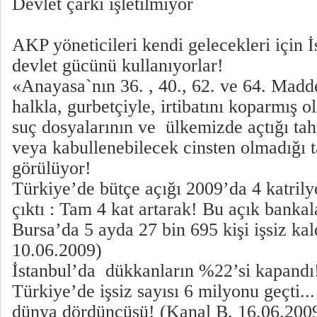
Devlet çarkı işletilmiyor
AKP yöneticileri kendi gelecekleri için İ
devlet gücünü kullanıyorlar!
«Anayasa`nın 36. , 40., 62. ve 64. Madd
halkla, gurbetçiyle, irtibatını koparmış
suç dosyalarının ve ülkemizde açtığı tahr
veya kabullenebilecek cinsten olmadığı 
görülüyor!
Türkiye’de bütçe açığı 2009’da 4 katril
çıktı : Tam 4 kat artarak! Bu açık bankal
Bursa’da 5 ayda 27 bin 695 kişi işsiz kal
10.06.2009)
İstanbul’da dükkanların %22’si kapandı
Türkiye’de işsiz sayısı 6 milyonu geçti..
dünya dördüncüsü! (Kanal B, 16.06.200