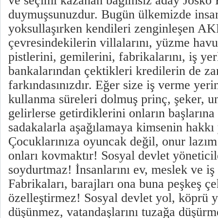
ve seçimi kazanan bağımsız aday Josko 
duymuşsunuzdur. Bugün ülkemizde insan
yoksullaşırken kendileri zenginleşen AKP
çevresindekilerin villalarını, yüzme havu
pistlerini, gemilerini, fabrikalarını, iş yer
bankalarından çektikleri kredilerin de 
farkındasınızdır. Eğer size iş verme yer
kullanma süreleri dolmuş prinç, şeker, u
gelirlerse getirdiklerini onların başlarına 
sadakalarla aşağılamaya kimsenin hakkı 
Çocuklarınıza oyuncak değil, onur lazım
onları kovmaktır! Sosyal devlet yöneticil
soydurtmaz! İnsanlarını ev, meslek ve iş
Fabrikaları, barajları ona buna peşkeş ç
özelleştirmez! Sosyal devlet yol, köprü 
düşünmez, vatandaşlarını tuzağa düşürme