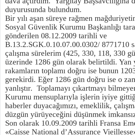
dava açtırdım. Yargıtay Başsavcılığına d
duyurusunda bulundum.
Bir yılı aşan süreye rağmen mağduriyeti
Sosyal Güvenlik Kurumu Başkanlığı tar
gönderilen 08.12.2009 tarihli ve
B.13.2.SGK.0.10.07.00.0302/ 8771710 sa
çalışma sürelerim (425, 330, 118, 330 g
üzerinde 1286 gün olarak belirtildi. Yan
rakamların toplamı doğru ise bunun 120
gerekirdi. Eğer 1286 gün doğru ise o za
yanlıştır. Toplamayı çıkartmayı bilmey
Kurumu mensuplarıyla işlerin iyiye gitti
haberler duyacağımızı, emeklilik, çalışm
düzgün yürüyeceğini düşünmek imkansı
Son olarak 10.09.2009 tarihli Fransa E
«Caisse National d’Assurance Vieilless