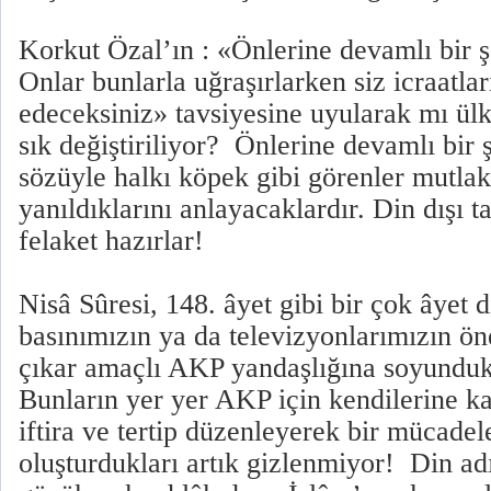
Korkut Özal’ın : «Önlerine devamlı bir ş
Onlar bunlarla uğraşırlarken siz icraatla
edeceksiniz» tavsiyesine uyularak mı ü
sık değiştiriliyor? Önlerine devamlı bir 
sözüyle halkı köpek gibi görenler mutlak
yanıldıklarını anlayacaklardır. Din dışı ta
felaket hazırlar!
Nisâ Sûresi, 148. âyet gibi bir çok âyet d
basınımızın ya da televizyonlarımızın ön
çıkar amaçlı AKP yandaşlığına soyunduk
Bunların yer yer AKP için kendilerine kar
iftira ve tertip düzenleyerek bir mücade
oluşturdukları artık gizlenmiyor! Din a