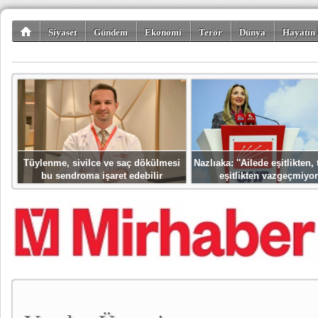
Siyaset
Gündem
Ekonomi
Terör
Dünya
Hayatın 
Kültür-Sanat
Bilim-Teknoloji
Gezi-Turizm
Spor
Misafir K
Tüylenme, sivilce ve saç dökülmesi
Nazlıaka: ''Ailede eşitlikten
bu sendroma işaret edebilir
eşitlikten vazgeçmiyor