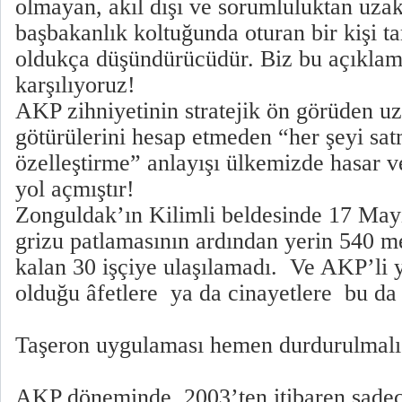
olmayan, akıl dışı ve sorumluluktan uza
başbakanlık koltuğunda oturan bir kişi t
oldukça düşündürücüdür. Biz bu açıklama
karşılıyoruz!
AKP zihniyetinin stratejik ön görüden uza
götürülerini hesap etmeden “her şeyi satm
özelleştirme” anlayışı ülkemizde hasar 
yol açmıştır!
Zonguldak’ın Kilimli beldesinde 17 May
grizu patlamasının ardından yerin 540 m
kalan 30 işçiye ulaşılamadı. Ve AKP’li y
olduğu âfetlere ya da cinayetlere bu da
Taşeron uygulaması hemen durdurulmalı 
AKP döneminde, 2003’ten itibaren sad