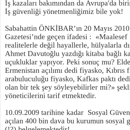
İş kazaları bakımından da Avrupa'da biri
İş güvenliği yönetmenliğimiz bile yok!
Sabahattin ÖNKİBAR’ın 20 Mayıs 2010 t
Gazetesi’nde geçen ifadesi : «Maalese
realitelerle değil hayallerle, hülyalarla dı
Ahmet Davutoğlu yazdığı kitaba bağlı k
uçukluklar yapıyor. Peki sonuç mu? Elde va
Ermenistan açılımı dedi fiyasko, Kıbrıs f
arabuluculuğu fiyasko, Kafkas paktı dedi
olan bir tek şey söyleyebilirler mi?» şe
yöneticilerini tarif etmektedir.
10.09.2009 tarihine kadar Sosyal Güven
açılan 400 bin dava bu kurumun sosyal g
(!?) belgelemektedir!