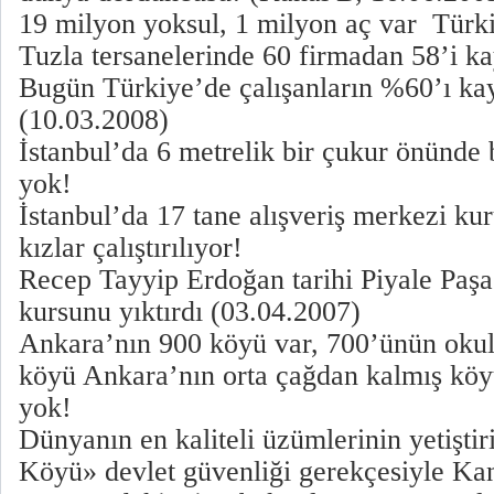
19 milyon yoksul, 1 milyon aç var Türk
Tuzla tersanelerinde 60 firmadan 58’i kay
Bugün Türkiye’de çalışanların %60’ı kayıt
(10.03.2008)
İstanbul’da 6 metrelik bir çukur önünde b
yok!
İstanbul’da 17 tane alışveriş merkezi kur
kızlar çalıştırılıyor!
Recep Tayyip Erdoğan tarihi Piyale Paş
kursunu yıktırdı (03.04.2007)
Ankara’nın 900 köyü var, 700’ünün okul
köyü Ankara’nın orta çağdan kalmış köyü
yok!
Dünyanın en kaliteli üzümlerinin yetişti
Köyü» devlet güvenliği gerekçesiyle Kanad