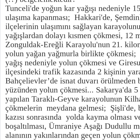
Tunceli'de yoğun kar yağışı nedeniyle 1
ulaşıma kapanması; Hakkari'de, Şemdinl
ilçelerinin ulaşımını sağlayan karayolunu
yağışlardan dolayı kısmen çökmesi, 12 
Zonguldak-Ereğli Karayolu'nun 21. kilo
yolun yağan yağmurla birlikte çökmesi; 
yağış nedeniyle yolun çökmesi ve Gires
ilçesindeki trafik kazasında 2 kişinin ya
Bahçelievler’de isnat duvarı örülmeden 
yüzünden yolun çökmesi... Sakarya'da 5 
yapılan Taraklı-Geyve karayolunun Kil
çökmelerin meydana gelmesi; Şişli'de, b
kazısı sonrasında yolda kayma olması v
boşaltılması, Ümraniye Aşağı Dudullu ma
alanının yakınlarından geçen yolun çök