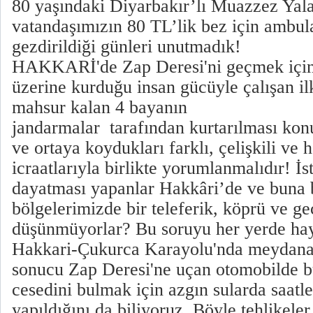
80 yaşındaki Diyarbakır’lı Muazzez Yala
vatandaşımızın 80 TL’lik bez için ambu
gezdirildiği günleri unutmadık!
HAKKARİ'de Zap Deresi'ni geçmek için k
üzerine kurduğu insan gücüyle çalışan ilk
mahsur kalan 4 bayanın
jandarmalar tarafından kurtarılması kon
ve ortaya koydukları farklı, çelişkili ve
icraatlarıyla birlikte yorumlanmalıdır! İ
dayatması yapanlar Hakkâri’de ve buna 
bölgelerimizde bir teleferik, köprü ve g
düşünmüyorlar? Bu soruyu her yerde hay
Hakkari-Çukurca Karayolu'nda meydana g
sonucu Zap Deresi'ne uçan otomobilde b
cesedini bulmak için azgın sularda saatl
yapıldığını da biliyoruz. Böyle tehlikele