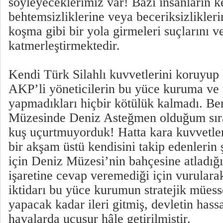
söyleyeceklerimiz var! Bazı insanların k
behtemsizliklerine veya beceriksizlikle
koşma gibi bir yola girmeleri suçlarını v
katmerleştirmektedir.
Kendi Türk Silahlı kuvvetlerini koruyup
AKP’li yöneticilerin bu yüce kuruma ve
yapmadıkları hiçbir kötülük kalmadı. Be
Müzesinde Deniz Asteğmen olduğum sır
kuş uçurtmuyorduk! Hatta kara kuvvetler
bir akşam üstü kendisini takip edenlerin
için Deniz Müzesi’nin bahçesine atladığı
işaretine cevap veremediği için vurular
iktidarı bu yüce kurumun stratejik mües
yapacak kadar ileri gitmiş, devletin hassas
havalarda uçuşur hâle getirilmiştir.