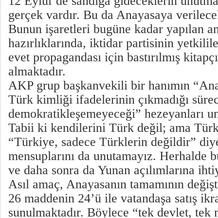
12 Eylül’de sandığa gideceklerin unutma
gerçek vardır. Bu da Anayasaya verilecek
Bunun işaretleri bugüne kadar yapılan a
hazırlıklarında, iktidar partisinin yetkili
evet propagandası için bastırılmış kitapç
almaktadır.
AKP grup başkanvekili bir hanımın “An
Türk kimliği ifadelerinin çıkmadığı süre
demokratikleşemeyeceği” hezeyanları un
Tabii ki kendilerini Türk değil; ama Türk
“Türkiye, sadece Türklerin değildir” diy
mensuplarını da unutamayız. Herhalde b
ve daha sonra da Yunan açılımlarına iht
Asıl amaç, Anayasanın tamamının değiştir
26 maddenin 24’ü ile vatandaşa satış i
sunulmaktadır. Böylece “tek devlet, tek m