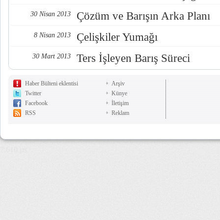
Çözüm ve Barışın Arka Planı
30 Nisan 2013
Çelişkiler Yumağı
8 Nisan 2013
Ters İşleyen Barış Süreci
30 Mart 2013
Haber Bülteni eklentisi
Arşiv
Twitter
Künye
Facebook
İletişim
RSS
Reklam
7,610 µs