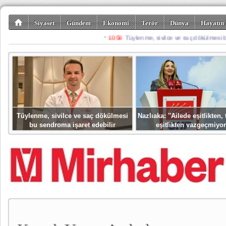
Siyaset
Gündem
Ekonomi
Terör
Dünya
Hayatın 
Kültür-Sanat
Bilim-Teknoloji
Gezi-Turizm
Spor
Misafir K
Tüylenme, sivilce ve saç dökülmesi
Nazlıaka: ''Ailede eşitlikten
bu sendroma işaret edebilir
eşitlikten vazgeçmiyor