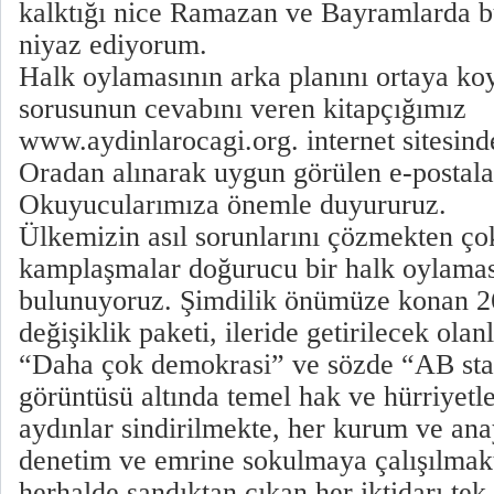
kalktığı nice Ramazan ve Bayramlarda b
niyaz ediyorum.
Halk oylamasının arka planını ortaya ko
sorusunun cevabını veren kitapçığımız
www.aydinlarocagi.org
. internet sitesin
Oradan alınarak uygun görülen e-postalar
Okuyucularımıza önemle duyururuz.
Ülkemizin asıl sorunlarını çözmekten çok;
kamplaşmalar doğurucu bir halk oylamas
bulunuyoruz. Şimdilik önümüze konan 2
değişiklik paketi, ileride getirilecek ola
“Daha çok demokrasi” ve sözde “AB sta
görüntüsü altında temel hak ve hürriyetle
aydınlar sindirilmekte, her kurum ve ana
denetim ve emrine sokulmaya çalışılmakt
herhalde sandıktan çıkan her iktidarı tek