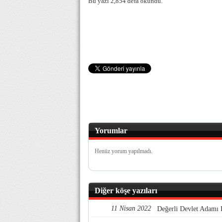
Bu yazı 2,854 defa okundu.
Yorumlar
Henüz yorum yapılmadı.
Diğer köşe yazıları
11 Nisan 2022
Değerli Devlet Adamı 