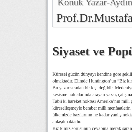
Konuk Yazar-Aydınl
Prof.Dr.Mustafa
Genel Başkanı
Siyaset ve Popü
Küresel gücün dünyayı kendine göre şekille
olmaktadır. Elimde Huntington’un “Biz kimi
Bu yazar sıradan bir kişi değildir. Medeniye
kesişme noktalarında arayan yazar, çatışma
Tabii ki hareket noktası Amerika’nın mill
küreselleşmeyle beraber milli menfaatlerin
ülkemizde bazılarının ne kadar yanlış nokta
anlaşılmaktadır.
Biz kimiz sorusunun cevabına merak saran