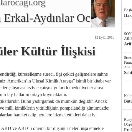
arocagı.org
Başb
 Erkal-Aydınlar Ocağı
Hak
SOY
12 Eylül 2010
ARI
Arif
ler Kültür İlişkisi
Stra
Parad
Anat
Sab
ndirdiği küreselleşme süreci, ilgi çekici gelişmelere sahne
z: Amerikan’ın Ulusal Kimlik Arayışı” isimli bir kitabı var.
tler çatışması teziyle çatışmayı farklı medeniyetler arası
nın fay hatlarını ortaya koymaktadır.
Kale
i çıkarlarıdır. Bunu yadırgamak da mümkün değildir. Ancak
Bütü
 ve milli kimliklerin yitirildiğinin pompalandığı günümüzde;
lardan hareket edip nerelere hizmet ettikleri daha iyi
Rusy
Düşü
 ABD ve ABD’li önemli bir düşünür neleri inşa etmekle
Pro