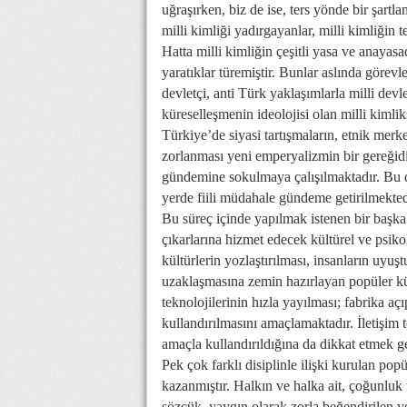
uğraşırken, biz de ise, ters yönde bir şart
milli kimliği yadırgayanlar, milli kimliğin
Hatta milli kimliğin çeşitli yasa ve anaya
yaratıklar türemiştir. Bunlar aslında görevle
devletçi, anti Türk yaklaşımlarla milli devle
küreselleşmenin ideolojisi olan milli kimli
Türkiye’de siyasi tartışmaların, etnik me
zorlanması yeni emperyalizmin bir gereğidi
gündemine sokulmaya çalışılmaktadır. Bu dı
yerde fiili müdahale gündeme getirilmekted
Bu süreç içinde yapılmak istenen bir başka
çıkarlarına hizmet edecek kültürel ve psik
kültürlerin yozlaştırılması, insanların uyu
uzaklaşmasına zemin hazırlayan popüler kült
teknolojilerinin hızla yayılması; fabrika a
kullandırılmasını amaçlamaktadır. İletişim 
amaçla kullandırıldığına da dikkat etmek ge
Pek çok farklı disiplinle ilişki kurulan pop
kazanmıştır. Halkın ve halka ait, çoğunluk
sözcük, yaygın olarak zorla beğendirilen ve