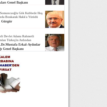
ları Genel Başkanı
 Somuncuoğlu Gök Kubbede Hoş
Seda Bırakarak Hakk'a Yürüdü
i Gürgür
rli Devlet Adamı Rahmetli
rslan Türkeş'in Ardından
.Dr.Mustafa Erkal-Aydınlar
ı Genel Başkanı