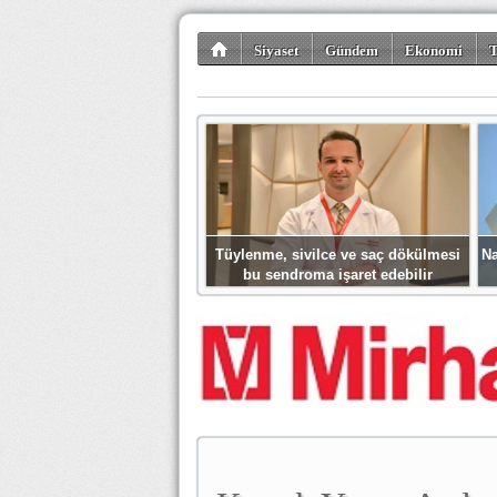
Siyaset
Gündem
Ekonomi
T
Kültür-Sanat
Bilim-Teknoloji
Gezi-Tu
Tüylenme, sivilce ve saç dökülmesi
Na
bu sendroma işaret edebilir