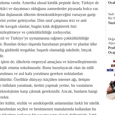
landırma vardır. Amerika ulusal kimlik peşinde iken; Türkiye de
Ocak
 tekilci ve dayatmacı olduğunu zannedenler piyasada bolca var.
Sadi
sadan dışlanarak ülkenin demokratikleşeceğini varsayan garip
Bir 
rini yerine getiriyorlar. Dün sınıf çatışması tezi ve anti
Nur
tle kavgalı olanlar; bugün kılık değiştirerek bizi
ksizleştirmeye ve çokkültürlülüğe zorluyorlar.
rkezli ve Türkiye’ye uymamasına rağmen çokkültürlülüğe
Değe
Alpa
r. Bundan dolayı dışarıda hazırlanan projeler ve planlar ülke
Prof
ş güdümlü tezgahlar, başarılı olamadığı takdirde, birçok
Ocağ
ir.
 işlem de; ülkelerin emperyal amaçlara ve küreselleştirmenin
olojik ortama sokulmasıdır. Bunu hazırlayacak olan da milli
şturulması ve asıl kafa yorulması gereken noktalardan
ürdür. Özellikle dünyayı küçülten internet ağı, iletişim
çıp istihdam yaratmak, üretim yapmak yerine, bu vasıtaların
teknolojisine karşı çıkmak gereksizdir. Ancak, bunların hangi
rekir.
üler kültür, sözlük ve ansiklopedik anlamından farklı bir nitelik
 tarafından seçilen ve benimsenen manalarında kullanılan bu
 tüketime zorlanan bir yaşama tarzı olarak değişmiştir. Artık