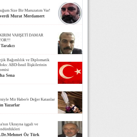
uğum Size Bir Maruzatım Var!
verdi Murat Merdamert
KIRIM VAHŞETİ DAMAR
YOR!!!
 Tarakcı
tejik Bağımlılık ve Diplomatik
oks: ABD-İsrail İlişkilerinin
omisi
iha Sena
miyle Mir Haber'e Değer Katanlar
n Yazarlar
a'nın Ukrayna işgali ve
ndürdükleri
f.Dr.Mehmet Öz Türk