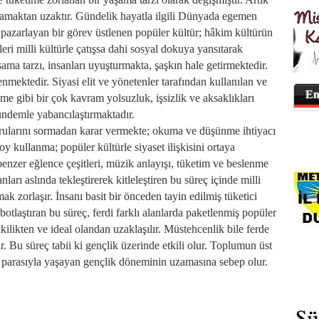
psamaktan uzaktır. Gündelik hayatla ilgili Dünyada egemen
de pazarlayan bir görev üstlenen popüler kültür; hâkim kültürün
eri milli kültürle çatışsa dahi sosyal dokuya yansıtarak
şama tarzı, insanları uyuşturmakta, şaşkın hale getirmektedir.
lenmektedir. Siyasi elit ve yönetenler tarafından kullanılan ve
En
e gibi bir çok kavram yolsuzluk, işsizlik ve aksaklıkları
gündemle yabancılaştırmaktadır.
sorularını sormadan karar vermekte; okuma ve düşünme ihtiyacı
y kullanma; popüler kültürle siyaset ilişkisini ortaya
enzer eğlence çeşitleri, müzik anlayışı, tüketim ve beslenme
anları aslında tekleştirerek kitleleştiren bu süreç içinde milli
k zorlaşır. İnsanı basit bir önceden tayin edilmiş tüketici
obotlaştıran bu süreç, ferdi farklı alanlarda paketlenmiş popüler
kilikten ve ideal olandan uzaklaşılır. Müstehcenlik bile ferde
nır. Bu süreç tabii ki gençlik üzerinde etkili olur. Toplumun üst
ba parasıyla yaşayan gençlik döneminin uzamasına sebep olur.