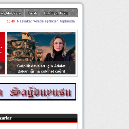
Sağlık-Çevre
Tarih
Edebiyat-Fikir
Gaiplik davaları için Adalet
Bakanlığı’na çok net çağrı!
zarlar