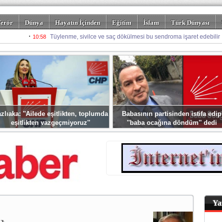
erör
Dünya
Hayatın İçinden
Eğitim
İslam
Türk Dünyası
rizm
Spor
Misafir Kalem
Foto Galeriler
zlıaka: ''Ailede eşitlikten, toplumda
Babasının partisinden istifa edip
eşitlikten vazgeçmiyoruz''
''baba ocağına döndüm'' dedi
Ya