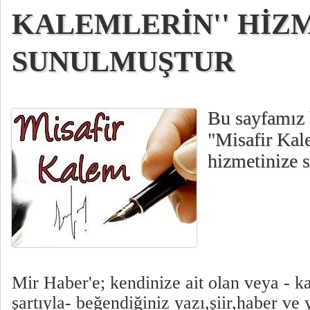
KALEMLERİN'' HİZ
SUNULMUŞTUR
Bu sayfamız 
"Misafir Kal
hizmetinize 
Mir Haber'e; kendinize ait olan veya - k
şartıyla- beğendiğiniz yazı,şiir,haber ve