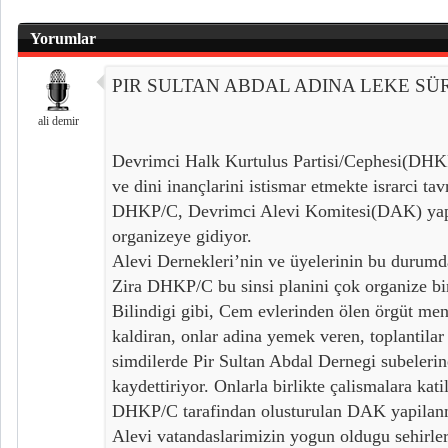
Yorumlar
PIR SULTAN ABDAL ADINA LEKE S
ali demir
Devrimci Halk Kurtulus Partisi/Cephesi(DHKP
ve dini inançlarini istismar etmekte israrci tav
DHKP/C, Devrimci Alevi Komitesi(DAK) yapil
organizeye gidiyor.
Alevi Dernekleri’nin ve üyelerinin bu durumda
Zira DHKP/C bu sinsi planini çok organize bi
Bilindigi gibi, Cem evlerinden ölen örgüt men
kaldiran, onlar adina yemek veren, toplanti
simdilerde Pir Sultan Abdal Dernegi subelerin
kaydettiriyor. Onlarla birlikte çalismalara katil
DHKP/C tarafindan olusturulan DAK yapilan
Alevi vatandaslarimizin yogun oldugu sehirle