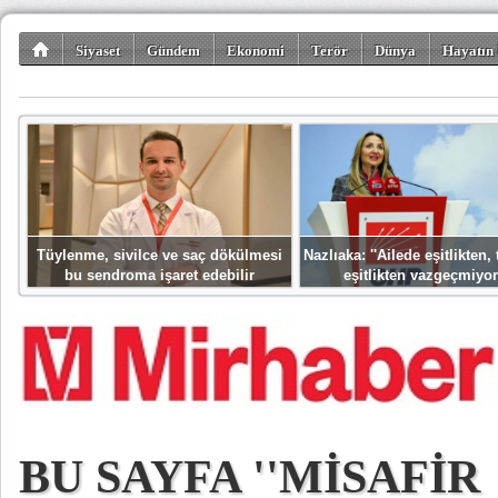
Siyaset
Gündem
Ekonomi
Terör
Dünya
Hayatın 
Kültür-Sanat
Bilim-Teknoloji
Gezi-Turizm
Spor
Misafir K
Tüylenme, sivilce ve saç dökülmesi
Nazlıaka: ''Ailede eşitlikten
bu sendroma işaret edebilir
eşitlikten vazgeçmiyor
BU SAYFA ''MİSAFİR