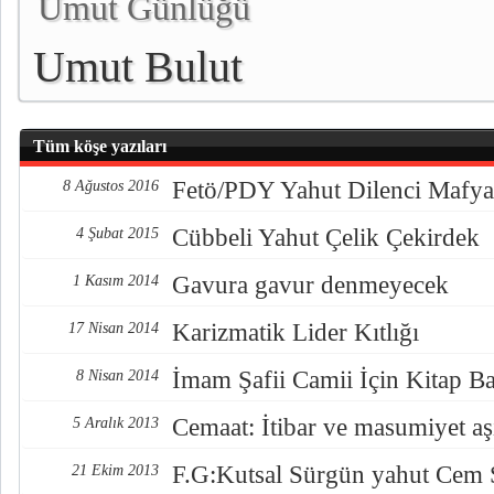
Umut Günlüğü
Umut Bulut
Tüm köşe yazıları
Fetö/PDY Yahut Dilenci Mafya
8 Ağustos 2016
Cübbeli Yahut Çelik Çekirdek
4 Şubat 2015
Gavura gavur denmeyecek
1 Kasım 2014
Karizmatik Lider Kıtlığı
17 Nisan 2014
İmam Şafii Camii İçin Kitap Ba
8 Nisan 2014
Cemaat: İtibar ve masumiyet a
5 Aralık 2013
F.G:Kutsal Sürgün yahut Cem
21 Ekim 2013