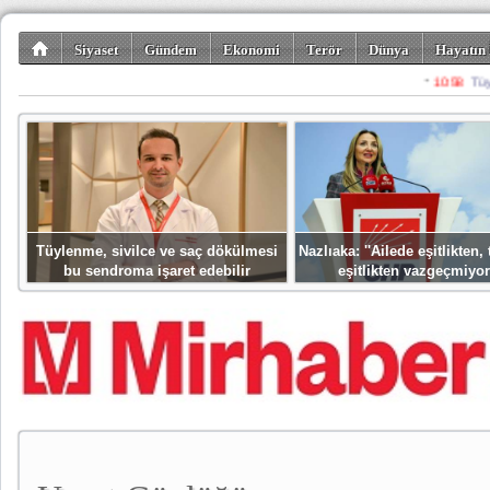
Siyaset
Gündem
Ekonomi
Terör
Dünya
Hayatın 
Kültür-Sanat
Bilim-Teknoloji
Gezi-Turizm
Spor
Misafir K
Tüylenme, sivilce ve saç dökülmesi
Nazlıaka: ''Ailede eşitlikten
bu sendroma işaret edebilir
eşitlikten vazgeçmiyor