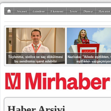
Siyaset
Gündem
Ekonomi
Terör
Dünya
Hayatın 
Kültür-Sanat
Bilim-Teknoloji
Gezi-Turizm
Spor
Misafir K
Tüylenme, sivilce ve saç dökülmesi
Nazlıaka: ''Ailede eşitlikten
bu sendroma işaret edebilir
eşitlikten vazgeçmiyor
Haber Arşivi