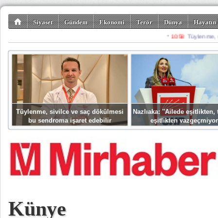
Siyaset
Gündem
Ekonomi
Terör
Dünya
Hayatın 
Kültür-Sanat
Bilim-Teknoloji
Gezi-Turizm
Spor
Misafir K
Tüylenme, sivilce ve saç dökülmesi
Nazlıaka: ''Ailede eşitlikten
bu sendroma işaret edebilir
eşitlikten vazgeçmiyor
Künye