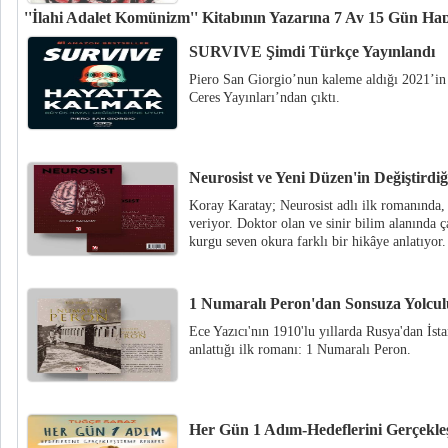
''İlahi Adalet Komünizm'' Kitabının Yazarına 7 Ay 15 Gün Hapi
“İlahi Adalet Komünizm” kitabının yazarı Osman Akyol’a, “halkın bir kesi
SURVIVE Şimdi Türkçe Yayınlandı
alenen aşağılamaktan” 7 ay 15 gün hapis cezası verildi.
Piero San Giorgio’nun kaleme aldığı 202
Ceres Yayınları’ndan çıktı.
Neurosist ve Yeni Düzen'in Değiştirdiğ
Koray Karatay; Neurosist adlı ilk romanında, 
veriyor. Doktor olan ve sinir bilim alanında 
kurgu seven okura farklı bir hikâye anlatıyor.
1 Numaralı Peron'dan Sonsuza Yolcu
Ece Yazıcı'nın 1910'lu yıllarda Rusya'dan İsta
anlattığı ilk romanı: 1 Numaralı Peron.
Her Gün 1 Adım-Hedeflerini Gerçekle