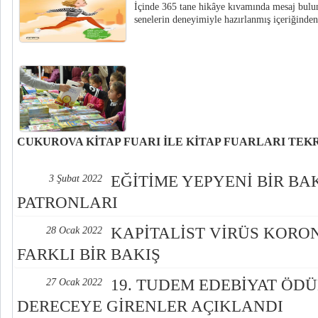
İçinde 365 tane hikâye kıvamında mesaj bulu
senelerin deneyimiyle hazırlanmış içeriğinden
ÇUKUROVA KİTAP FUARI İLE KİTAP FUARLARI TEK
Tüyap Adana Fuarcılık tarafından Türkiye Yayıncılar Birliği iş birliği ile 
Çukurova 14. Kitap Fuarı, 19-27 Şubat 2022 tarihleri arasında Tüyap Adan
EĞİTİME YEPYENİ BİR BAK
3 Şubat 2022
ve Kongre Merkezi’nde kapılarını açmak için gün sayıyor.
PATRONLARI
KAPİTALİST VİRÜS KORO
28 Ocak 2022
FARKLI BİR BAKIŞ
19. TUDEM EDEBİYAT ÖDÜ
27 Ocak 2022
DERECEYE GİRENLER AÇIKLANDI