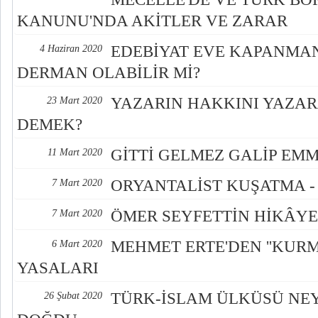
KANUNU'NDA AKİTLER VE ZARAR
EDEBİYAT EVE KAPANMAN
4 Haziran 2020
DERMAN OLABİLİR Mİ?
YAZARIN HAKKINI YAZA
23 Mart 2020
DEMEK?
GİTTİ GELMEZ GALİP EMMİ
11 Mart 2020
ORYANTALİST KUŞATMA - 
7 Mart 2020
ÖMER SEYFETTİN HİKÂYE
7 Mart 2020
MEHMET ERTE'DEN ''KURMA
6 Mart 2020
YASALARI
TÜRK-İSLAM ÜLKÜSÜ NE
26 Şubat 2020