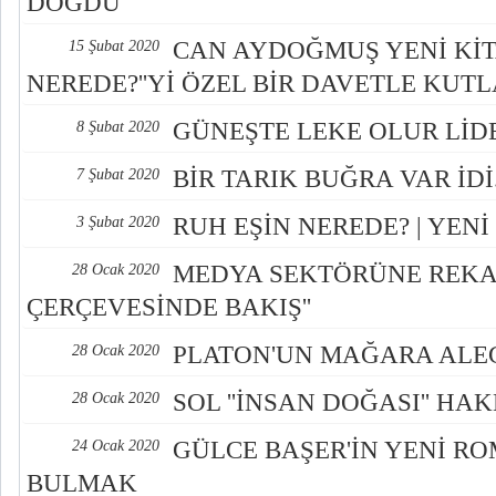
DOĞDU
CAN AYDOĞMUŞ YENİ KİTA
15 Şubat 2020
NEREDE?''Yİ ÖZEL BİR DAVETLE KUTL
GÜNEŞTE LEKE OLUR Lİ
8 Şubat 2020
BİR TARIK BUĞRA VAR İDİ.
7 Şubat 2020
RUH EŞİN NEREDE? | YENİ
3 Şubat 2020
MEDYA SEKTÖRÜNE REK
28 Ocak 2020
ÇERÇEVESİNDE BAKIŞ''
PLATON'UN MAĞARA ALE
28 Ocak 2020
SOL ''İNSAN DOĞASI'' HA
28 Ocak 2020
GÜLCE BAŞER'İN YENİ RO
24 Ocak 2020
BULMAK