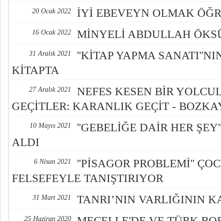
İYİ EBEVEYN OLMAK ÖĞR
20 Ocak 2022
MİNYELİ ABDULLAH ÖKS
16 Ocak 2022
''KİTAP YAPMA SANATI''NI
31 Aralık 2021
KİTAPTA
NEFES KESEN BİR YOLCU
27 Aralık 2021
GEÇİTLER: KARANLIK GEÇİT - BOZKA
''GEBELİĞE DAİR HER ŞEY
10 Mayıs 2021
ALDI
''PİSAGOR PROBLEMİ'' ÇO
6 Nisan 2021
FELSEFEYLE TANIŞTIRIYOR
TANRI’NIN VARLIĞININ K
31 Mart 2021
MECELLE'DE VE TÜRK BO
25 Haziran 2020