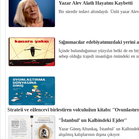
Yazar Alev Alatlı Hayatını Kaybetti
Bir süredir tedavi altındaydı. Ünlü yazar Alev 
Sığınmacılar edebiyatımızdaki yerini a
İçinde bulunduğumuz yüzyılın belki de en bü
sebep olduğu trajedi insanlığın önündeki en zo
Strateji ve eğlenceyi birleştiren yolculuğun kitabı: ''Oyunlaştı
Inooster’ın danışmanlığında, Tefrika Yayınları tarafından yayımlanan “Oy
''İstanbul’ un Kalbindeki Ejder''
Dünyasına Giriş”, oyunlaştırmanın gücünü anlamak ve uygulamak isteyen h
Yazar Güneş Altunkaş, İstanbul’ un Kalbindek
niteliği taşıyor.
alışılmış kalıplarının dışına çıkıyor.