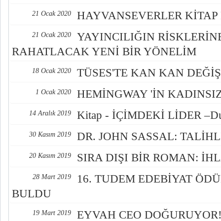
HAYVANSEVERLER KİTAP 
21 Ocak 2020
YAYINCILIĞIN RİSKLERİN
21 Ocak 2020
RAHATLACAK YENİ BİR YÖNELİM
TÜSES'TE KAN KAN DEĞİŞ
18 Ocak 2020
HEMİNGWAY 'İN KADINSI
1 Ocak 2020
Kitap - İÇİMDEKİ LİDER –Du
14 Aralık 2019
DR. JOHN SASSAL: TALİHL
30 Kasım 2019
SIRA DIŞI BİR ROMAN: İH
20 Kasım 2019
16. TUDEM EDEBİYAT ÖDÜ
28 Mart 2019
BULDU
EYVAH CEO DOĞURUYOR! 
19 Mart 2019