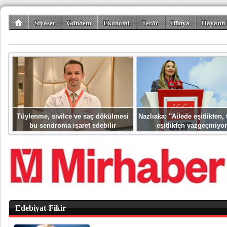
Siyaset
Gündem
Ekonomi
Terör
Dünya
Hayatın 
Kültür-Sanat
Bilim-Teknoloji
Gezi-Turizm
Spor
Misafir K
Tüylenme, sivilce ve saç dökülmesi
Nazlıaka: ''Ailede eşitlikten
bu sendroma işaret edebilir
eşitlikten vazgeçmiyor
Edebiyat-Fikir