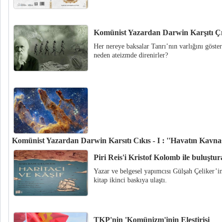
Komünist Yazardan Darwin Karşıtı Çıkı
Her nereye baksalar Tanrı’nın varlığını göstere
neden ateizmde direnirler?
Komünist Yazardan Darwin Karşıtı Çıkış - I : ''Hayatın Kaynağ
''Gözümüzle gördüğümüz şeylerin hiçbiri “Yaratıcı” değildir. “Yaratıcı”
Piri Reis'i Kristof Kolomb ile buluştu
başka, onlardan üstün bir varlıktır. Kendisi görünmeyen fakat yarattığı her 
Yazar ve belgesel yapımcısı Gülşah Çeliker’in
görünen bir varlık…''
kitap ikinci baskıya ulaştı.
TKP'nin 'Komünizm'inin Eleştirisi