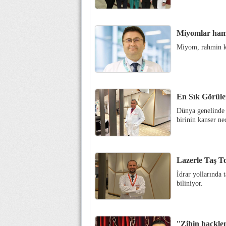
Miyomlar hamil
Miyom, rahmin kas
En Sık Görüle
Dünya genelinde 
birinin kanser ne
Lazerle Taş T
İdrar yollarında 
biliniyor.
''Zihin hacklem