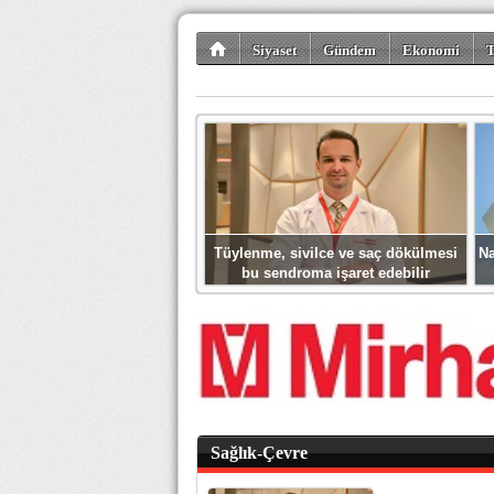
Siyaset
Gündem
Ekonomi
T
Kültür-Sanat
Bilim-Teknoloji
Gezi-Tu
Tüylenme, sivilce ve saç dökülmesi
Na
bu sendroma işaret edebilir
Sağlık-Çevre