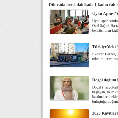
Dünyada her 2 dakikada 1 kadın rahim
Kadınlarda en sık görülen kanser türlerinden b
Uyku Apnesı̇ Yas
Türk Kanser Derneği, ücretsiz rahim ağzı kans
Uyku apne sendrom
olunmasına destek oluyor.
Özel Sağlık Hast
belirtisi olan ki
Türkiye’deki 
Ekosfer Derneği,
tüketimi araştırm
Doğal doğum il
Doğal ( fizyoloji
başlayan, mümkü
kasılmaları bekle
buluştuğu doğum 
2023 Kayıtlara