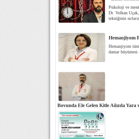
Psikoloji ve ment
Dr. Volkan Uçak,
tekniğinin sırları
Hemanjiyom P
Hemanjiyom tüm 
damar büyümesi o
Boyunda Ele Gelen Kitle Ağızda Yara ve
Tüm vücut kanserlerinin yüzde 9’unu, kanser 
oluşturuyor.