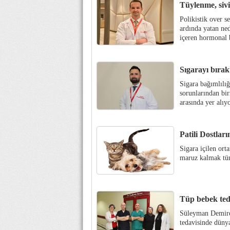
Tüylenme, sivi
Polikistik over s
ardında yatan ne
içeren hormonal b
Sıgarayı bırak
Sigara bağımlılı
sorunlarından bir
arasında yer alıyo
Patili Dostla
Sigara içilen ort
maruz kalmak tüm 
Tüp bebek ted
Süleyman Demirel
tedavisinde dünya