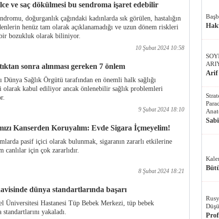
lce ve saç dökülmesi bu sendroma işaret edebilir
Başb
endromu, doğurganlık çağındaki kadınlarda sık görülen, hastalığın
Hak
denlerin henüz tam olarak açıklanamadığı ve uzun dönem riskleri
ir bozukluk olarak biliniyor.
10 Şubat 2024 10:58
SOY
ARI
tıktan sonra alınması gereken 7 önlem
Arif
ğı Dünya Sağlık Örgütü tarafından en önemli halk sağlığı
i olarak kabul ediliyor ancak önlenebilir sağlık problemleri
Stra
r.
Parad
9 Şubat 2024 18:10
Anat
Sab
rımızı Kanserden Koruyalım: Evde Sigara İçmeyelim!
amlarda pasif içici olarak bulunmak, sigaranın zararlı etkilerine
canlılar için çok zararlıdır.
Kale
Bütü
8 Şubat 2024 18:21
avisinde dünya standartlarında başarı
Rusy
 Üniversitesi Hastanesi Tüp Bebek Merkezi, tüp bebek
Düşü
 standartlarını yakaladı.
Pro