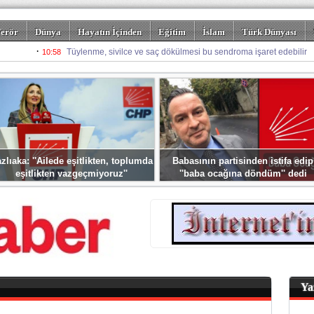
erör
Dünya
Hayatın İçinden
Eğitim
İslam
Türk Dünyası
rizm
Spor
Misafir Kalem
Foto Galeriler
zlıaka: ''Ailede eşitlikten, toplumda
Babasının partisinden istifa edip
eşitlikten vazgeçmiyoruz''
''baba ocağına döndüm'' dedi
Ya