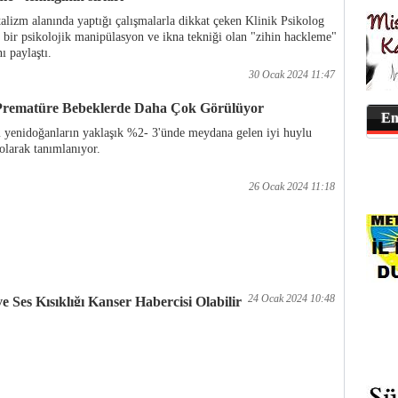
alizm alanında yaptığı çalışmalarla dikkat çeken Klinik Psikolog
 bir psikolojik manipülasyon ve ikna tekniği olan "zihin hackleme"
nı paylaştı.
30 Ocak 2024 11:47
rematüre Bebeklerde Daha Çok Görülüyor
En
yenidoğanların yaklaşık %2- 3'ünde meydana gelen iyi huylu
larak tanımlanıyor.
26 Ocak 2024 11:18
24 Ocak 2024 10:48
 Ses Kısıklığı Kanser Habercisi Olabilir
kaynaklı ölümlerin ise yüzde 4’ünü baş-boyun kanserleri