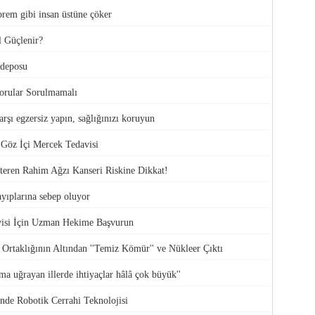
rem gibi insan üstüne çöker
l Güçlenir?
 deposu
orular Sorulmamalı
rşı egzersiz yapın, sağlığınızı koruyun
 Göz İçi Mercek Tedavisi
steren Rahim Ağzı Kanseri Riskine Dikkat!
yıplarına sebep oluyor
isi İçin Uzman Hekime Başvurun
Ortaklığının Altından ''Temiz Kömür'' ve Nükleer Çıktı
a uğrayan illerde ihtiyaçlar hâlâ çok büyük''
nde Robotik Cerrahi Teknolojisi