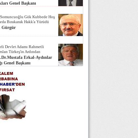
ları Genel Başkanı
 Somuncuoğlu Gök Kubbede Hoş
Seda Bırakarak Hakk'a Yürüdü
i Gürgür
rli Devlet Adamı Rahmetli
rslan Türkeş'in Ardından
.Dr.Mustafa Erkal-Aydınlar
ı Genel Başkanı