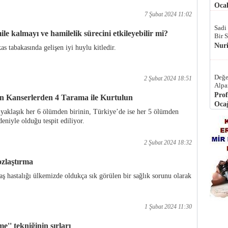
Ocak
7 Şubat 2024 11:02
Sadi
e kalmayı ve hamilelik sürecini etkileyebilir mi?
Bir 
Nur
 tabakasında gelişen iyi huylu kitledir.
Değe
2 Şubat 2024 18:51
Alpa
Prof
n Kanserlerden 4 Tarama ile Kurtulun
Ocağ
yaklaşık her 6 ölümden birinin, Türkiye’de ise her 5 ölümden
deniyle olduğu tespit ediliyor.
2 Şubat 2024 18:32
ozlaştırma
taş hastalığı ülkemizde oldukça sık görülen bir sağlık sorunu olarak
1 Şubat 2024 11:30
e'' tekniğinin sırları