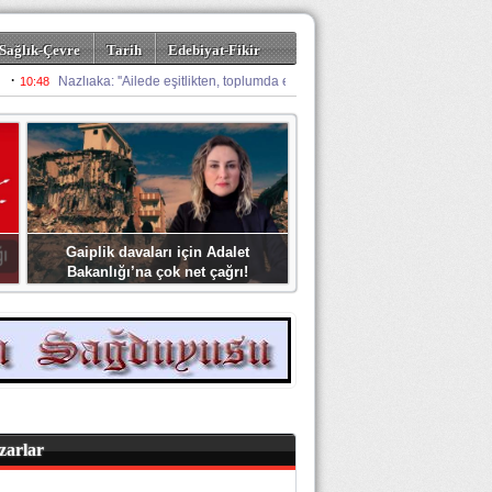
Sağlık-Çevre
Tarih
Edebiyat-Fikir
Gaiplik davaları için Adalet
Bakanlığı’na çok net çağrı!
zarlar