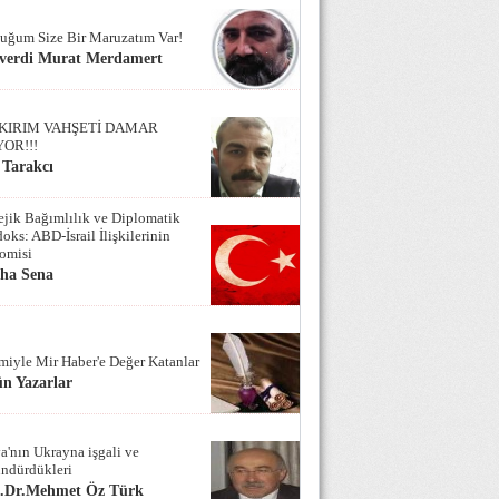
uğum Size Bir Maruzatım Var!
verdi Murat Merdamert
KIRIM VAHŞETİ DAMAR
YOR!!!
 Tarakcı
tejik Bağımlılık ve Diplomatik
oks: ABD-İsrail İlişkilerinin
omisi
iha Sena
miyle Mir Haber'e Değer Katanlar
n Yazarlar
a'nın Ukrayna işgali ve
ndürdükleri
f.Dr.Mehmet Öz Türk