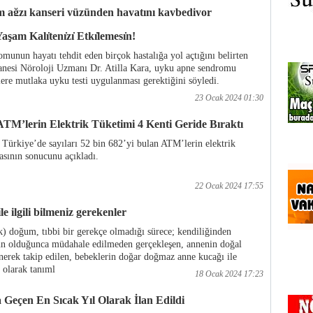
 ağzı kanseri yüzünden hayatını kaybediyor
iri olan rahim ağzı kanseri ile mücadele için
23 Ocak 2024 01:35
̧am Kalı̇tenı̇zı̇ Etkı̇lemesı̇n!
eri taramalarına yönlendiriyor ve HPV aşısı
unun hayatı tehdit eden birçok hastalığa yol açtığını belirten
anesi Nöroloji Uzmanı Dr. Atilla Kara, uyku apne sendromu
şilere mutlaka uyku testi uygulanması gerektiğini söyledi.
23 Ocak 2024 01:30
ATM’lerin Elektrik Tüketimi 4 Kenti Geride Bıraktı
 Türkiye’de sayıları 52 bin 682’yi bulan ATM’lerin elektrik
asının sonucunu açıkladı.
22 Ocak 2024 17:55
e ilgili bilmeniz gerekenler
k) doğum, tıbbi bir gerekçe olmadığı sürece; kendiliğinden
n olduğunca müdahale edilmeden gerçekleşen, annenin doğal
nerek takip edilen, bebeklerin doğar doğmaz anne kucağı ile
olarak tanıml
18 Ocak 2024 17:23
 Geçen En Sıcak Yıl Olarak İlan Edildi