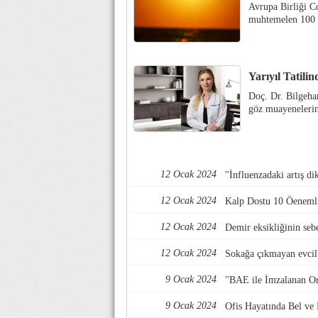
Avrupa Birliği C
muhtemelen 100 bi
Yarıyıl Tatili
Doç. Dr. Bilgehan
göz muayenelerin
12 Ocak 2024
''İnfluenzadaki artış d
12 Ocak 2024
Kalp Dostu 10 Öenemli
12 Ocak 2024
Demir eksikliğinin sebe
12 Ocak 2024
Sokağa çıkmayan evcil 
9 Ocak 2024
''BAE ile İmzalanan Or
9 Ocak 2024
Ofis Hayatında Bel ve 