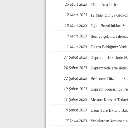
25 Mart 2023
Cildin Ana İksiri
12 Mart 2023
12 Mart Dünya Glokom 
10 Mart 2023
Uyku Bozuklukları Vüc
7 Mart 2023
İleri ve çok ileri derec
1 Mart 2023
Doğru Bildiğiniz Yanlı
27 Şubat 2023
Depremin Etkisinde Na
24 Şubat 2023
Depremzedelerle iletiş
22 Şubat 2023
Beslenme Düzenine Sad
19 Şubat 2023
Deprem Sonrasında Ps
11 Şubat 2023
Mesane Kanseri Tedavis
8 Şubat 2023
Uzun Süre Ekrana Bakm
26 Ocak 2023
Virüslerden korumanın