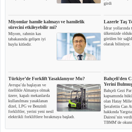
girdi
Miyomlar hamile kalmayı ve hamilelik
Lazerle Taş T
sürecini etkileyebilir mi?
İdrar yollarında t
ülkemizde oldukç
Miyom, rahmin kas
görülen bir sağl
tabakasında gelişen iyi
olarak biliniyor.
huylu kitledir.
Türkiye’de Forklift Yasaklanıyor Mu?
Bahçeli'den C
Yerini Bulmuş
Avrupa’da başlayan ve
özellikle Almanya olmak
Bahçeli Gezi Par
üzere, kapalı mekanlarda
kapsamında hük
kullanılması yasaklanan
olan Hatay Mille
dizel, LPG ve Benzinli
Şerafettin Can A
forkliftler, yerini yeni nesil
hakkında Yargıta
elektrikli forkliftlere bırakmaya başladı.
Dairesi’nin verdi
TBMM’de okunmas