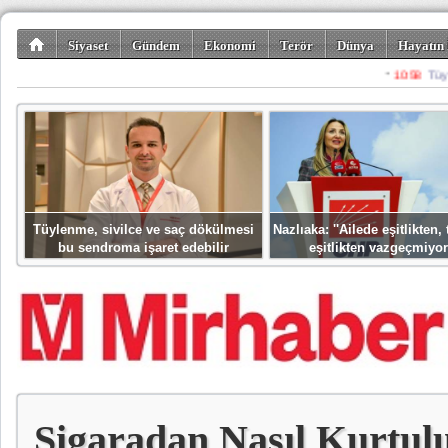
Siyaset
Gündem
Ekonomi
Terör
Dünya
Hayatın 
Kültür-Sanat
Bilim-Teknoloji
Gezi-Turizm
Spor
Misafir K
Tüylenme, sivilce ve saç dökülmesi
Nazlıaka: ''Ailede eşitlikten
bu sendroma işaret edebilir
eşitlikten vazgeçmiyor
Sigaradan Nasıl Kurtul