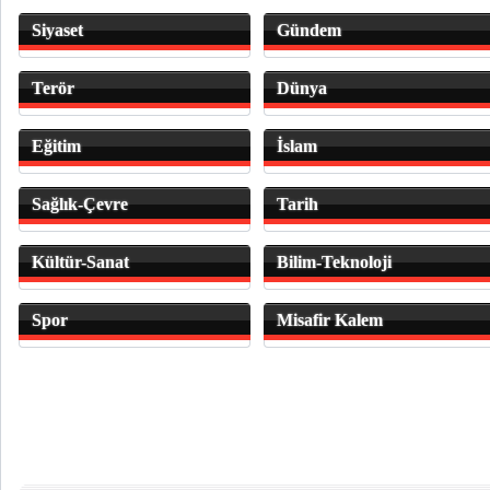
Siyaset
Gündem
Terör
Dünya
Eğitim
İslam
Sağlık-Çevre
Tarih
Kültür-Sanat
Bilim-Teknoloji
Spor
Misafir Kalem