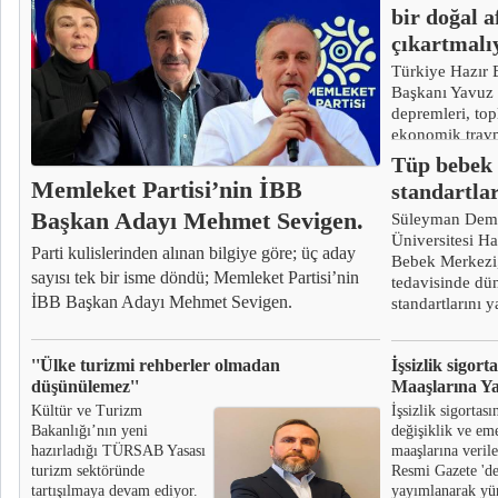
bir doğal 
çıkartmalıy
Türkiye Hazır B
Başkanı Yavuz I
depremleri, to
ekonomik trav
olan bir doğal 
Tüp bebek 
çıkartmalıyız.”
Memleket Partisi’nin İBB
standartla
Başkan Adayı Mehmet Sevigen.
Süleyman Demi
Üniversitesi H
Parti kulislerinden alınan bilgiye göre; üç aday
Bebek Merkezi
sayısı tek bir isme döndü; Memleket Partisi’nin
tedavisinde dü
İBB Başkan Adayı Mehmet Sevigen.
standartlarını y
''Ülke turizmi rehberler olmadan
İşsizlik sigor
düşünülemez''
Maaşlarına Y
Kültür ve Turizm
İşsizlik sigortas
Bakanlığı’nın yeni
değişiklik ve em
hazırladığı TÜRSAB Yasası
maaşlarına veril
turizm sektöründe
Resmi Gazete 'd
tartışılmaya devam ediyor.
yayımlanarak yü