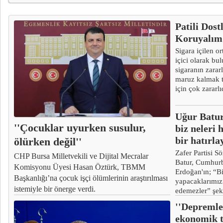
Patili Dos
Koruyalım:
Sigara içilen o
içici olarak bu
sigaranın zararl
maruz kalmak t
için çok zararlı
Uğur Batur
''Çocuklar uyurken susulur,
biz neleri 
bir hatırla
ölürken değil''
Zafer Partisi 
CHP Bursa Milletvekili ve Dijital Mecralar
Batur, Cumhur
Komisyonu Üyesi Hasan Öztürk, TBMM
Erdoğan'ın; “B
Başkanlığı’na çocuk işçi ölümlerinin araştırılması
yapacaklarımız
istemiyle bir önerge verdi.
edemezler” şek
sözlerine yaptı
''Depremle
ekonomik t