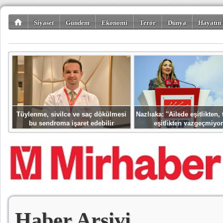
Siyaset
Gündem
Ekonomi
Terör
Dünya
Hayatın 
Kültür-Sanat
Bilim-Teknoloji
Gezi-Turizm
Spor
Misafir K
Tüylenme, sivilce ve saç dökülmesi
Nazlıaka: ''Ailede eşitlikten
bu sendroma işaret edebilir
eşitlikten vazgeçmiyor
Haber Arşivi