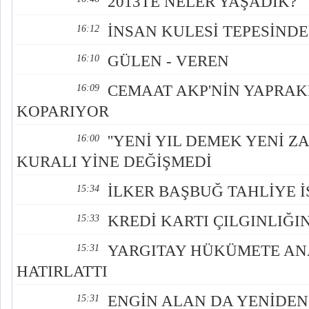
2013TE NELER YAŞADIK?
İNSAN KULESİ TEPESİNDE
16:12
GÜLEN - VEREN
16:10
CEMAAT AKP'NİN YAPRAK
16:09
KOPARIYOR
''YENİ YIL DEMEK YENİ Z
16:00
KURALI YİNE DEĞİŞMEDİ
İLKER BAŞBUĞ TAHLİYE İ
15:34
KREDİ KARTI ÇILGINLIĞI
15:33
YARGITAY HÜKÜMETE AN
15:31
HATIRLATTI
ENGİN ALAN DA YENİDE
15:31