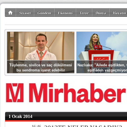
Siyaset
Gündem
Ekonomi
Terör
Dünya
Hayatın 
Kültür-Sanat
Bilim-Teknoloji
Gezi-Turizm
Spor
Misafir K
Tüylenme, sivilce ve saç dökülmesi
Nazlıaka: ''Ailede eşitlikten
bu sendroma işaret edebilir
eşitlikten vazgeçmiyor
1 Ocak 2014
16:46