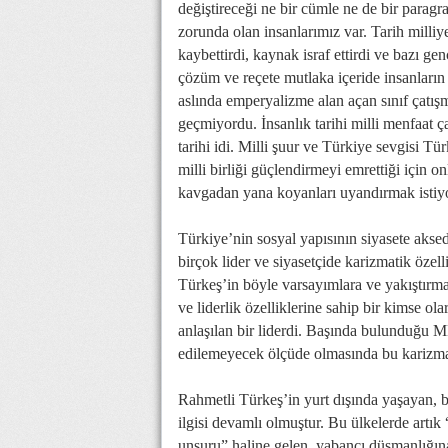
değiştireceği ne bir cümle ne de bir parag
zorunda olan insanlarımız var. Tarih milliy
kaybettirdi, kaynak israf ettirdi ve bazı ge
çözüm ve reçete mutlaka içeride insanların 
aslında emperyalizme alan açan sınıf çatışm
geçmiyordu. İnsanlık tarihi milli menfaat 
tarihi idi. Milli şuur ve Türkiye sevgisi Tür
milli birliği güçlendirmeyi emrettiği için onl
kavgadan yana koyanları uyandırmak istiyo
Türkiye’nin sosyal yapısının siyasete aksed
birçok lider ve siyasetçide karizmatik özell
Türkeş’in böyle varsayımlara ve yakıştırmalar
ve liderlik özelliklerine sahip bir kimse ol
anlaşılan bir liderdi. Başında bulunduğu MH
edilemeyecek ölçüde olmasında bu karizmat
Rahmetli Türkeş’in yurt dışında yaşayan, b
ilgisi devamlı olmuştur. Bu ülkelerde artık 
unsuru” haline gelen, yabancı düşmanlığına