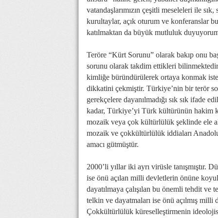
vatandaşlarımızın çeşitli meseleleri ile sık,
kurultaylar, açık oturum ve konferanslar b
katılmaktan da büyük mutluluk duyuyoru
Teröre “Kürt Sorunu” olarak bakıp onu baş
sorunu olarak takdim ettikleri bilinmektedi
kimliğe büründürülerek ortaya konmak iste
dikkatini çekmiştir. Türkiye’nin bir terör s
gerekçelere dayanılmadığı sık sık ifade edi
kadar, Türkiye’yi Türk kültürünün hakim kül
mozaik veya çok kültürlülük şeklinde ele al
mozaik ve çokkültürlülük iddiaları Anadol
amacı gütmüştür.
2000’li yıllar iki ayrı virüsle tanışmıştır.
ise önü açılan milli devletlerin önüne koyu
dayatılmaya çalışılan bu önemli tehdit ve
telkin ve dayatmaları ise önü açılmış milli d
Çokkültürlülük küreselleştirmenin ideolojisi