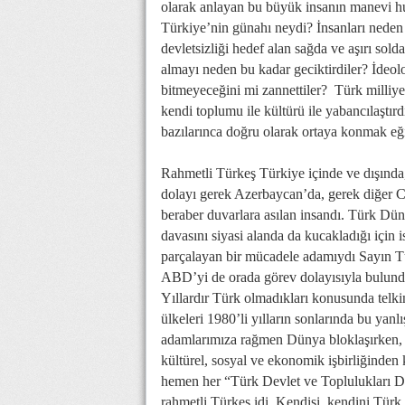
olarak anlayan bu büyük insanın manevi hu
Türkiye’nin günahı neydi? İnsanları neden y
devletsizliği hedef alan sağda ve aşırı sold
almayı neden bu kadar geciktirdiler? İdeol
bitmeyeceğini mi zannettiler? Türk milliyet
kendi toplumu ile kültürü ile yabancılaştırd
bazılarınca doğru olarak ortaya konmak eğil
Rahmetli Türkeş Türkiye içinde ve dışında,
dolayı gerek Azerbaycan’da, gerek diğer Cu
beraber duvarlara asılan insandı. Türk Dü
davasını siyasi alanda da kucakladığı için i
parçalayan bir mücadele adamıydı Sayın Tür
ABD’yi de orada görev dolayısıyla bulunduğ
Yıllardır Türk olmadıkları konusunda telkin
ülkeleri 1980’li yılların sonlarında bu yanlı
adamlarımıza rağmen Dünya bloklaşırken, 
kültürel, sosyal ve ekonomik işbirliğinde
hemen her “Türk Devlet ve Toplulukları Dos
rahmetli Türkeş idi. Kendisi, kendini Türk o