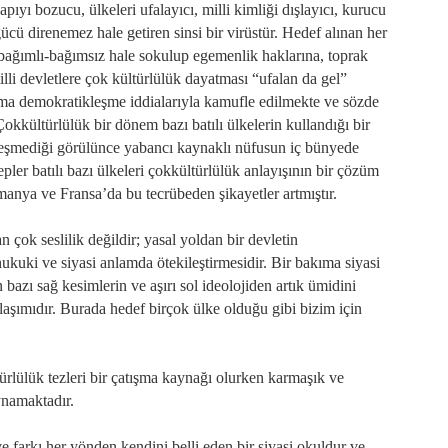
yapıyı bozucu, ülkeleri ufalayıcı, milli kimliği dışlayıcı, kurucu
 gücü direnemez hale getiren sinsi bir virüstür. Hedef alınan her
er bağımlı-bağımsız hale sokulup egemenlik haklarına, toprak
illi devletlere çok kültürlülük dayatması “ufalan da gel”
tma demokratikleşme iddialarıyla kamufle edilmekte ve sözde
Çokkültürlülük bir dönem bazı batılı ülkelerin kullandığı bir
leşmediği görülünce yabancı kaynaklı nüfusun iç bünyede
pler batılı bazı ülkeleri çokkültürlülük anlayışının bir çözüm
manya ve Fransa’da bu tecrübeden şikayetler artmıştır.
 çok seslilik değildir; yasal yoldan bir devletin
hukuki ve siyasi anlamda ötekileştirmesidir. Bir bakıma siyasi
 bazı sağ kesimlerin ve aşırı sol ideolojiden artık ümidini
klaşımıdır. Burada hedef birçok ülke olduğu gibi bizim için
rlülük tezleri bir çatışma kaynağı olurken karmaşık ve
ynamaktadır.
farkı her yönden kendini belli eden bir siyasi okuldur ve