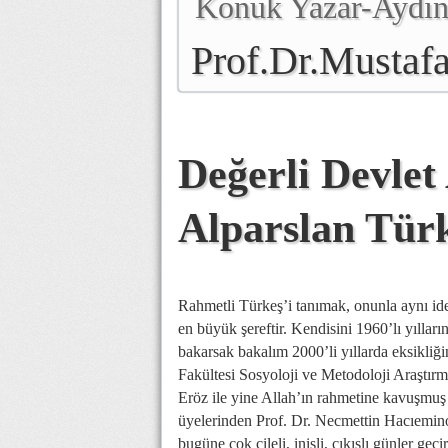
Konuk Yazar-Aydınl
Prof.Dr.Mustafa
Genel Başkanı
Değerli Devle
Alparslan Tür
Rahmetli Türkeş’i tanımak, onunla aynı idea
en büyük şereftir. Kendisini 1960’lı yıllar
bakarsak bakalım 2000’li yıllarda eksikliği
Fakültesi Sosyoloji ve Metodoloji Araştır
Eröz ile yine Allah’ın rahmetine kavuşmuş 
üyelerinden Prof. Dr. Necmettin Hacıemino
bugüne çok çileli, inişli, çıkışlı günler g