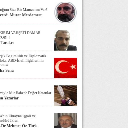
uğum Size Bir Maruzatım Var!
verdi Murat Merdamert
KIRIM VAHŞETİ DAMAR
YOR!!!
 Tarakcı
tejik Bağımlılık ve Diplomatik
oks: ABD-İsrail İlişkilerinin
omisi
iha Sena
miyle Mir Haber'e Değer Katanlar
n Yazarlar
a'nın Ukrayna işgali ve
ndürdükleri
f.Dr.Mehmet Öz Türk