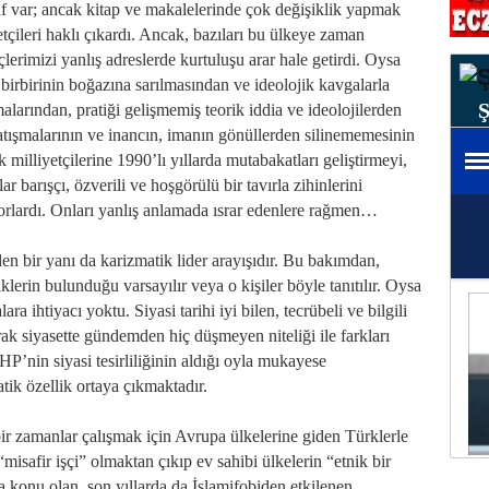
raf var; ancak kitap ve makalelerinde çok değişiklik yapmak
etçileri haklı çıkardı. Ancak, bazıları bu ülkeye zaman
nçlerimizi yanlış adreslerde kurtuluşu arar hale getirdi. Oysa
birbirinin boğazına sarılmasından ve ideolojik kavgalarla
alarından, pratiği gelişmemiş teorik iddia ve ideolojilerden
çatışmalarının ve inancın, imanın gönüllerden silinememesinin
k milliyetçilerine 1990’lı yıllarda mutabakatları geliştirmeyi,
ar barışçı, özverili ve hoşgörülü bir tavırla zihinlerini
rlardı. Onları yanlış anlamada ısrar edenlere rağmen…
en bir yanı da karizmatik lider arayışıdır. Bu bakımdan,
iklerin bulunduğu varsayılır veya o kişiler böyle tanıtılır. Oysa
a ihtiyacı yoktu. Siyasi tarihi iyi bilen, tecrübeli ve bilgili
arak siyasette gündemden hiç düşmeyen niteliği ile farkları
P’nin siyasi tesirliliğinin aldığı oyla mukayese
ik özellik ortaya çıkmaktadır.
ir zamanlar çalışmak için Avrupa ülkelerine giden Türklerle
“misafir işçi” olmaktan çıkıp ev sahibi ülkelerin “etnik bir
 konu olan, son yıllarda da İslamifobiden etkilenen