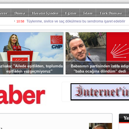
erör
Dünya
Hayatın İçinden
Eğitim
İslam
Türk Dünyası
rizm
Spor
Misafir Kalem
Foto Galeriler
zlıaka: ''Ailede eşitlikten, toplumda
Babasının partisinden istifa edip
eşitlikten vazgeçmiyoruz''
''baba ocağına döndüm'' dedi
Ya