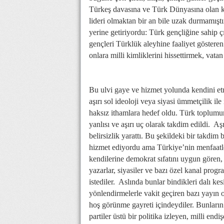
Türkeş davasına ve Türk Dünyasına olan kal
lideri olmaktan bir an bile uzak durmamışt
yerine getiriyordu: Türk gençliğine sahip 
gençleri Türklük aleyhine faaliyet göstere
onlara milli kimliklerini hissettirmek, vatan
Bu ulvi gaye ve hizmet yolunda kendini et
aşırı sol ideoloji veya siyasi ümmetçilik il
haksız ithamlara hedef oldu. Türk toplumun
yanlısı ve aşırı uç olarak takdim edildi. Aş
belirsizlik yarattı. Bu şekildeki bir takdim 
hizmet ediyordu ama Türkiye’nin menfaatleri
kendilerine demokrat sıfatını uygun gören,
yazarlar, siyasiler ve bazı özel kanal prog
istediler. Aslında bunlar bindikleri dalı kesi
yönlendirmelerle vakit geçiren bazı yayın
hoş görünme gayreti içindeydiler. Bunları
partiler üstü bir politika izleyen, milli end