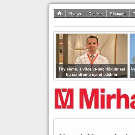
Siyaset
Gündem
Ekonomi
T
Kültür-Sanat
Bilim-Teknoloji
Gezi-Tu
Tüylenme, sivilce ve saç dökülmesi
Na
bu sendroma işaret edebilir