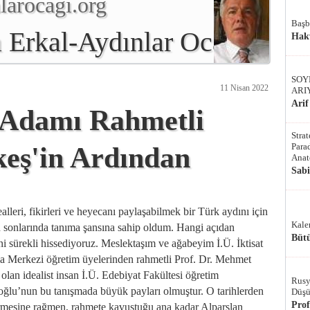
arocagı.org
Başb
 Erkal-Aydınlar Ocağı
Hak
SOY
11 Nisan 2022
ARI
Arif
t Adamı Rahmetli
Stra
Parad
keş'in Ardından
Anat
Sab
lleri, fikirleri ve heyecanı paylaşabilmek bir Türk aydını için
Kale
ın sonlarında tanıma şansına sahip oldum. Hangi açıdan
Bütü
ni sürekli hissediyoruz. Meslektaşım ve ağabeyim İ.Ü. İktisat
ma Merkezi öğretim üyelerinden rahmetli Prof. Dr. Mehmet
olan idealist insan İ.Ü. Edebiyat Fakültesi öğretim
Rusy
ğlu’nun bu tanışmada büyük payları olmuştur. O tarihlerden
Düşü
Pro
eçirmesine rağmen, rahmete kavuştuğu ana kadar Alparslan