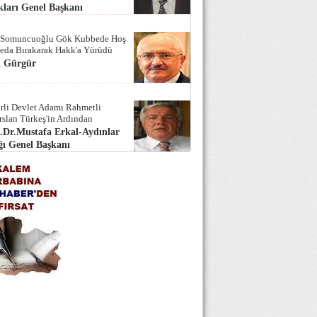
ları Genel Başkanı
 Somuncuoğlu Gök Kubbede Hoş
Seda Bırakarak Hakk'a Yürüdü
i Gürgür
rli Devlet Adamı Rahmetli
rslan Türkeş'in Ardından
.Dr.Mustafa Erkal-Aydınlar
ı Genel Başkanı