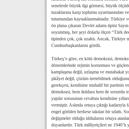
senelerde büyük ilgi görmesi, büyük ölçüd
tuzaklarına karşı toplumu uyarmasından ve
tutumundan kaynaklanmaktadır. Türkiye ve
ön plana çıkaran Devlet adamı tipini Sayın
soyunmuş, her şeyi dolarla ölçen “Türk ded
tipinden çok, çok uzaktı. Ancak, Türkiye m
Cumhurbaşkanlarını gördü.
Türkeş’e göre, en kötü demokrasi, demokras
dönemlerinde rejimin korunması ve güçlendi
kamplaşma değil, uzlaşma ve mutabakat yol
şikâyet değil, çözüm üretebilmek olduğunu g
gerekçesi, kendisine muhalif bir partinin ve
demokrasi, hem iktidara hem de sorumlu muh
yapılır sorusunun cevabını kendisine yıllarc
vermiştir. Aslında ortaya çıktığı kadarıyla 
engel görülen herkese takılan bir sıfattı. 
değişmeler olduğu iddialarını ortaya atanlar
duyanlardır. Türk milliyetçileri ne 1940’lı y