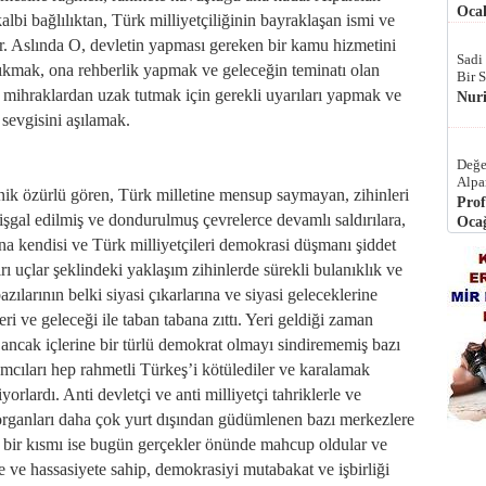
Ocak
bi bağlılıktan, Türk milliyetçiliğinin bayraklaşan ismi ve
ır. Aslında O, devletin yapması gereken bir kamu hizmetini
Sadi
çıkmak, ona rehberlik yapmak ve geleceğin teminatı olan
Bir 
n mihraklardan uzak tutmak için gerekli uyarıları yapmak ve
Nur
 sevgisini aşılamak.
Değe
Alpa
nik özürlü gören, Türk milletine mensup saymayan, zihinleri
Prof
e işgal edilmiş ve dondurulmuş çevrelerce devamlı saldırılara,
Ocağ
a kendisi ve Türk milliyetçileri demokrasi düşmanı şiddet
ırı uçlar şeklindeki yaklaşım zihinlerde sürekli bulanıklık ve
bazılarının belki siyasi çıkarlarına ve siyasi geleceklerine
 ve geleceği ile taban tabana zıttı. Yeri geldiği zaman
 ancak içlerine bir türlü demokrat olmayı sindirememiş bazı
ramcıları hep rahmetli Türkeş’i kötülediler ve karalamak
yorlardı. Anti devletçi ve anti milliyetçi tahriklerle ve
 organları daha çok yurt dışından güdümlenen bazı merkezlere
n bir kısmı ise bugün gerçekler önünde mahcup oldular ve
işe ve hassasiyete sahip, demokrasiyi mutabakat ve işbirliği