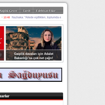
Sağlık-Çevre
Tarih
Edebiyat-Fikir
Gaiplik davaları için Adalet
Bakanlığı’na çok net çağrı!
zarlar