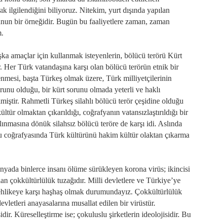
 sık ilgilendiğini biliyoruz. Nitekim, yurt dışında yapılan
unun bir örneğidir. Bugün bu faaliyetlere zaman, zaman
m.
ka amaçlar için kullanmak isteyenlerin, bölücü terörü Kürt
r. Her Türk vatandaşına karşı olan bölücü terörün etnik bir
nmesi, başta Türkeş olmak üzere, Türk milliyetçilerinin
orunu olduğu, bir kürt sorunu olmada yeterli ve haklı
lmiştir. Rahmetli Türkeş silahlı bölücü terör çeşidine olduğu
tür olmaktan çıkarıldığı, coğrafyanın vatansızlaştırıldığı bir
ınmasına dönük silahsız bölücü teröre de karşı idi. Aslında
u coğrafyasında Türk kültürünü hakim kültür olaktan çıkarma
 Dünyada binlerce insanı ölüme sürükleyen korona virüs; ikincisi
lan çokkültürlülük tuzağıdır. Milli devletlere ve Türkiye’ye
 tehlikeye karşı haşhaş olmak durumundayız. Çokkültürlülük
evletleri anayasalarına musallat edilen bir virüstür.
dir. Küreselleştirme ise; çokuluslu şirketlerin ideolojisidir. Bu