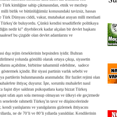
e Türk kimliğine sahip çıkmasından, etnik ve mezhep
 milli birlik ve bütünlüğümüz konusundaki tavizsiz, hassas
 Türk Dünyası ciddi, vakur, mutabakat arayan milli menfaati
 Türkeş’de buluyordu. Çünkü kendisi tesadüflerle politikaya
iğin nedir ki” diyebilecek kadar alçalan bir devlet başkanı
aalesef bu çizgide olan devlet adamlarını ve
i dışı rejim örneklerinin hepsinden iyidir. Buhran
rilmesi yolunda gönüllü olarak ortaya çıkışı, siyasetin
larını açabilme, birbirine tahammül edebilme, sadece
östermek içindir. Bir siyasi partinin varlık sebebi ve
ya partilerin bulunmasında aranmalıdır. Bir fazilet rejimi olan
alefete ihtiyaç duyurur. İşte, sorumlu muhalefet nasıl
a faşist diye saldıran psikopatlara karşı bizzat Türkeş
faşist sıfatı aşırı sola mensup olmayan ve ülkeyi ele geçirmede
Son senelerde rahmetli Türkeş’in tavır ve düşüncelerinde
, kendi yanlışlarını ve yanılgılarını gizlemek ihtiyacını
ıllarda, ne de 70’li ve 80’li yıllarda yanıldılar. Kendilerinin