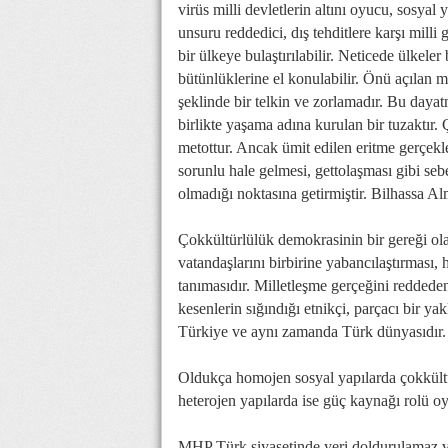
virüs milli devletlerin altını oyucu, sosyal 
unsuru reddedici, dış tehditlere karşı milli
bir ülkeye bulaştırılabilir. Neticede ülkel
bütünlüklerine el konulabilir. Önü açılan m
şeklinde bir telkin ve zorlamadır. Bu daya
birlikte yaşama adına kurulan bir tuzaktır. 
metottur. Ancak ümit edilen eritme gerçek
sorunlu hale gelmesi, gettolaşması gibi sebe
olmadığı noktasına getirmiştir. Bilhassa Al
Çokkültürlülük demokrasinin bir gereği olan
vatandaşlarını birbirine yabancılaştırması, 
tanımasıdır. Milletleşme gerçeğini reddeden
kesenlerin sığındığı etnikçi, parçacı bir ya
Türkiye ve aynı zamanda Türk dünyasıdır.
Oldukça homojen sosyal yapılarda çokkültü
heterojen yapılarda ise güç kaynağı rolü o
MHP Türk siyasetinde yeri doldurulamaz ve 