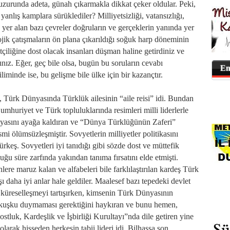
zurunda adeta, günah çıkarmakla dikkat çeker oldular. Peki,
anlış kamplara sürüklediler? Milliyetsizliği, vatansızlığı,
a yer alan bazı çevreler doğruların ve gerçeklerin yanında yer
ojik çatışmaların ön plana çıkarıldığı soğuk harp döneminin
çiliğine dost olacak insanları düşman haline getirdiniz ve
ınız. Eğer, geç bile olsa, bugün bu soruların cevabı
En
iminde ise, bu gelişme bile ülke için bir kazançtır.
 Türk Dünyasında Türklük ailesinin “aile reisi” idi. Bundan
mhuriyet ve Türk topluluklarında resimleri milli liderlerle
nyasını ayağa kaldıran ve “Dünya Türklüğünün Zaferi”
smi ölümsüzleşmiştir. Sovyetlerin milliyetler politikasını
keş. Sovyetleri iyi tanıdığı gibi sözde dost ve müttefik
u süre zarfında yakından tanıma fırsatını elde etmişti.
lere maruz kalan ve alfabeleri bile farklılaştırılan kardeş Türk
şı daha iyi anlar hale geldiler. Maalesef bazı tepedeki devlet
küreselleşmeyi tartışırken, kimsenin Türk Dünyasının
n kuşku duymaması gerektiğini haykıran ve bunu hemen,
tluk, Kardeşlik ve İşbirliği Kurultayı”nda dile getiren yine
larak hisseden herkesin tabii lideri idi. Bilhassa son