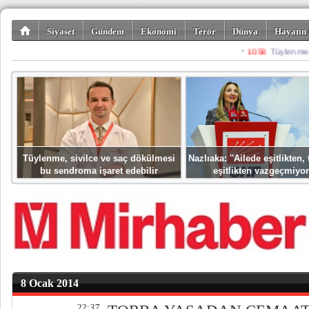
Siyaset
Gündem
Ekonomi
Terör
Dünya
Hayatın 
Kültür-Sanat
Bilim-Teknoloji
Gezi-Turizm
Spor
Misafir K
Tüylenme, sivilce ve saç dökülmesi
Nazlıaka: ''Ailede eşitlikten
bu sendroma işaret edebilir
eşitlikten vazgeçmiyor
8 Ocak 2014
22:37