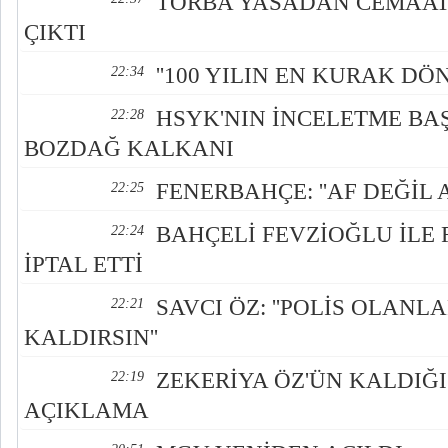
TORBA YASADAN CEMAA
ÇIKTI
''100 YILIN EN KURAK DÖN
22:34
HSYK'NIN İNCELETME BAŞ
22:28
BOZDAĞ KALKANI
FENERBAHÇE: ''AF DEĞİL 
22:25
BAHÇELİ FEVZİOĞLU İL
22:24
İPTAL ETTİ
SAVCI ÖZ: ''POLİS OLANLA
22:21
KALDIRSIN''
ZEKERİYA ÖZ'ÜN KALDIĞ
22:19
AÇIKLAMA