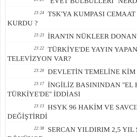
''EVET BÜLBÜLLERİ'' NERD
TSK'YA KUMPASI CEMAAT 
23:24
KURDU ?
İRAN'IN NÜKLEER DONA
23:23
TÜRKİYE'DE YAYIN YAPA
23:22
TELEVİZYON VAR?
DEVLETİN TEMELİNE KİM
23:20
İNGİLİZ BASININDAN ''EL
23:17
TÜRKİYE'DE'' İDDİASI
HSYK 96 HAKİM VE SAVCI
23:13
DEĞİŞTİRDİ
SERCAN YILDIRIM 2,5 YI
22:38