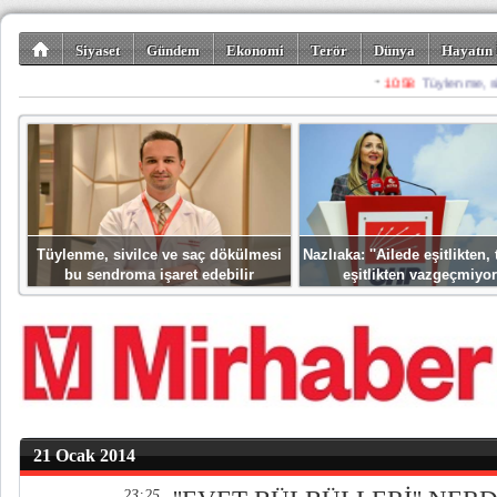
Siyaset
Gündem
Ekonomi
Terör
Dünya
Hayatın 
Kültür-Sanat
Bilim-Teknoloji
Gezi-Turizm
Spor
Misafir K
Tüylenme, sivilce ve saç dökülmesi
Nazlıaka: ''Ailede eşitlikten
bu sendroma işaret edebilir
eşitlikten vazgeçmiyor
21 Ocak 2014
23:25