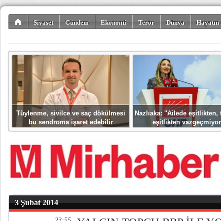
Siyaset
Gündem
Ekonomi
Terör
Dünya
Hayatın 
Kültür-Sanat
Bilim-Teknoloji
Gezi-Turizm
Spor
Misafir K
Tüylenme, sivilce ve saç dökülmesi
Nazlıaka: ''Ailede eşitlikten
bu sendroma işaret edebilir
eşitlikten vazgeçmiyor
3 Şubat 2014
23:55