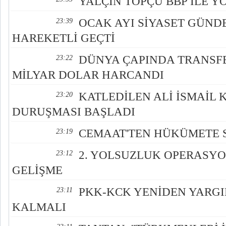
YALÇIN TOPÇU BBP İLE Y
OCAK AYI SİYASET GÜND
23:39
HAREKETLİ GEÇTİ
DÜNYA ÇAPINDA TRANSFE
23:22
MİLYAR DOLAR HARCANDI
KATLEDİLEN ALİ İSMAİL 
23:20
DURUŞMASI BAŞLADI
CEMAAT'TEN HÜKÜMETE S
23:19
2. YOLSUZLUK OPERASY
23:12
GELİŞME
PKK-KCK YENİDEN YARGI
23:11
KALMALI