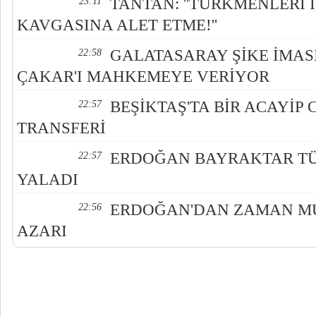
TANTAN: ''TÜRKMENLERİ 
23:11
KAVGASINA ALET ETME!''
GALATASARAY ŞİKE İMA
22:58
ÇAKAR'I MAHKEMEYE VERİYOR
BEŞİKTAŞ'TA BİR ACAYİP
22:57
TRANSFERİ
ERDOĞAN BAYRAKTAR 
22:57
YALADI
ERDOĞAN'DAN ZAMAN MU
22:56
AZARI