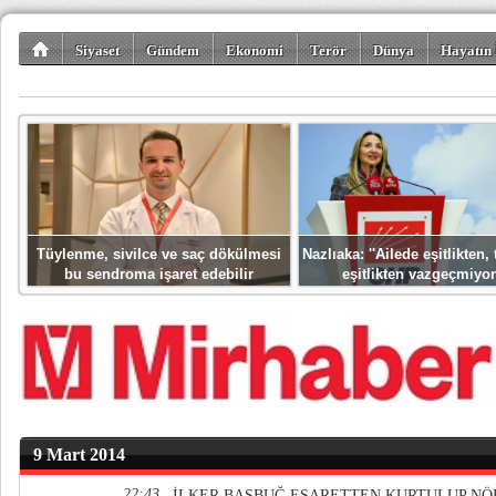
Siyaset
Gündem
Ekonomi
Terör
Dünya
Hayatın 
Kültür-Sanat
Bilim-Teknoloji
Gezi-Turizm
Spor
Misafir K
Tüylenme, sivilce ve saç dökülmesi
Nazlıaka: ''Ailede eşitlikten
bu sendroma işaret edebilir
eşitlikten vazgeçmiyor
9 Mart 2014
22:43
İLKER BAŞBUĞ ESARETTEN KURTULUP NÖ