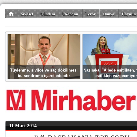
Siyaset
Gündem
Ekonomi
Terör
Dünya
Hayatın 
Kültür-Sanat
Bilim-Teknoloji
Gezi-Turizm
Spor
Misafir K
Tüylenme, sivilce ve saç dökülmesi
Nazlıaka: ''Ailede eşitlikten
bu sendroma işaret edebilir
eşitlikten vazgeçmiyor
11 Mart 2014
23:44