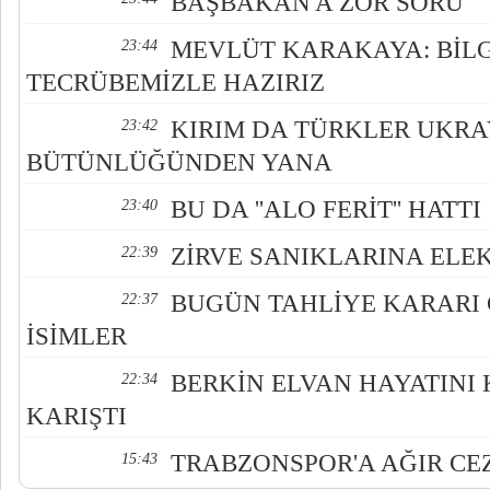
BAŞBAKAN'A ZOR SORU
MEVLÜT KARAKAYA: BİLG
23:44
TECRÜBEMİZLE HAZIRIZ
KIRIM DA TÜRKLER UKRA
23:42
BÜTÜNLÜĞÜNDEN YANA
BU DA ''ALO FERİT'' HATTI
23:40
ZİRVE SANIKLARINA ELE
22:39
BUGÜN TAHLİYE KARARI 
22:37
İSİMLER
BERKİN ELVAN HAYATINI
22:34
KARIŞTI
TRABZONSPOR'A AĞIR C
15:43