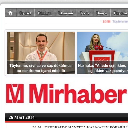
Siyaset
Gündem
Ekonomi
Terör
Dünya
Hayatın 
Kültür-Sanat
Bilim-Teknoloji
Gezi-Turizm
Spor
Misafir K
Tüylenme, sivilce ve saç dökülmesi
Nazlıaka: ''Ailede eşitlikten
bu sendroma işaret edebilir
eşitlikten vazgeçmiyor
26 Mart 2014
23:14
DEPREM'DE HAYATTA KALMANIN FÖRMÜL