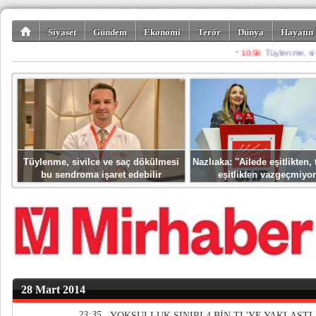
Siyaset
Gündem
Ekonomi
Terör
Dünya
Hayatın 
Kültür-Sanat
Bilim-Teknoloji
Gezi-Turizm
Spor
Misafir K
Tüylenme, sivilce ve saç dökülmesi
Nazlıaka: ''Ailede eşitlikten
bu sendroma işaret edebilir
eşitlikten vazgeçmiyor
28 Mart 2014
23:35
YOKSULLUK SINIRI 4 BİN TL'YE YAKLAŞTI