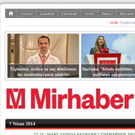
Siyaset
Gündem
Ekonomi
Terör
Dünya
Hayatın 
Kültür-Sanat
Bilim-Teknoloji
Gezi-Turizm
Spor
Misafir K
Tüylenme, sivilce ve saç dökülmesi
Nazlıaka: ''Ailede eşitlikten
bu sendroma işaret edebilir
eşitlikten vazgeçmiyor
7 Nisan 2014
22:24
MART AYINDA EKONOMİ GÜNDEMİNDE NEL