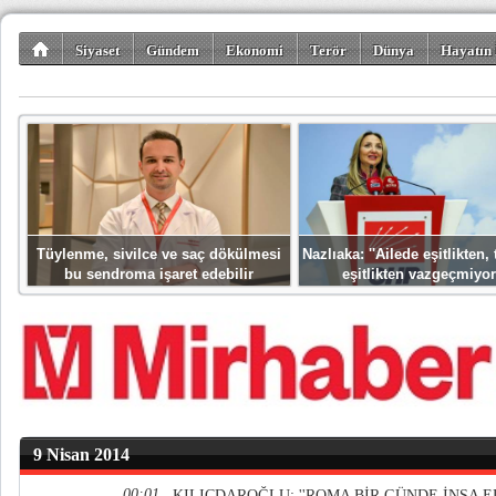
Siyaset
Gündem
Ekonomi
Terör
Dünya
Hayatın 
Kültür-Sanat
Bilim-Teknoloji
Gezi-Turizm
Spor
Misafir K
Tüylenme, sivilce ve saç dökülmesi
Nazlıaka: ''Ailede eşitlikten
bu sendroma işaret edebilir
eşitlikten vazgeçmiyor
9 Nisan 2014
00:01
KILIÇDAROĞLU: ''ROMA BİR GÜNDE İNŞA E