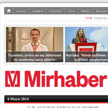
Siyaset
Gündem
Ekonomi
Terör
Dünya
Hayatın 
Kültür-Sanat
Bilim-Teknoloji
Gezi-Turizm
Spor
Misafir K
Tüylenme, sivilce ve saç dökülmesi
Nazlıaka: ''Ailede eşitlikten
bu sendroma işaret edebilir
eşitlikten vazgeçmiyor
4 Mayıs 2014
22:39
YA TUNCEL İÇERİ YA DA ALAN DIŞARI