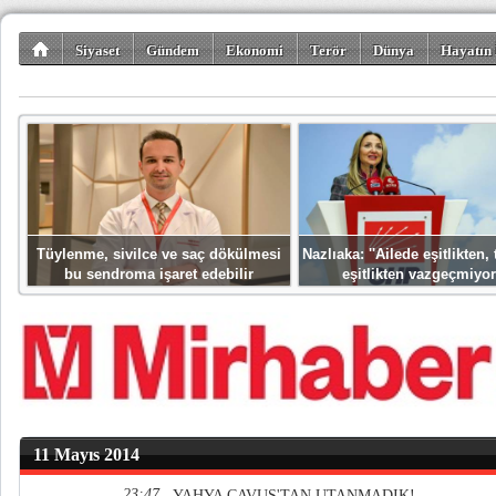
Siyaset
Gündem
Ekonomi
Terör
Dünya
Hayatın 
Kültür-Sanat
Bilim-Teknoloji
Gezi-Turizm
Spor
Misafir K
Tüylenme, sivilce ve saç dökülmesi
Nazlıaka: ''Ailede eşitlikten
bu sendroma işaret edebilir
eşitlikten vazgeçmiyor
11 Mayıs 2014
23:47
YAHYA ÇAVUŞ'TAN UTANMADIK!