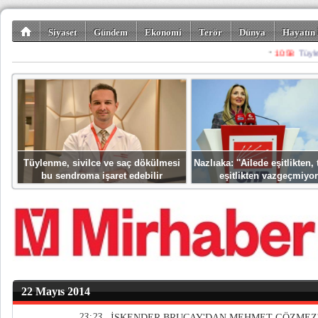
Siyaset
Gündem
Ekonomi
Terör
Dünya
Hayatın 
Kültür-Sanat
Bilim-Teknoloji
Gezi-Turizm
Spor
Misafir K
Tüylenme, sivilce ve saç dökülmesi
Nazlıaka: ''Ailede eşitlikten
bu sendroma işaret edebilir
eşitlikten vazgeçmiyor
22 Mayıs 2014
23:23
İSKENDER BRUÇAY'DAN MEHMET GÖZMEZ'