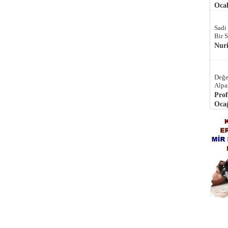
Ocak
Sadi
Bir 
Nur
Değe
Alpa
Prof
Ocağ