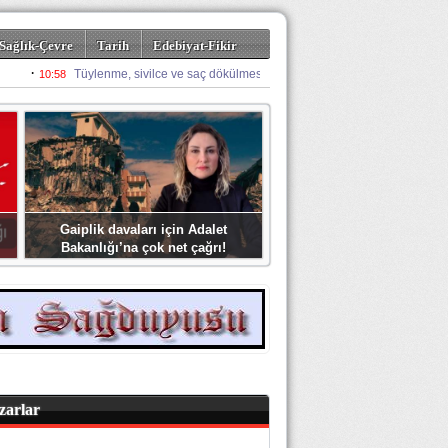
Sağlık-Çevre
Tarih
Edebiyat-Fikir
Gaiplik davaları için Adalet
Bakanlığı’na çok net çağrı!
zarlar