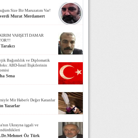
uğum Size Bir Maruzatım Var!
verdi Murat Merdamert
KIRIM VAHŞETİ DAMAR
YOR!!!
 Tarakcı
tejik Bağımlılık ve Diplomatik
oks: ABD-İsrail İlişkilerinin
omisi
iha Sena
miyle Mir Haber'e Değer Katanlar
n Yazarlar
a'nın Ukrayna işgali ve
ndürdükleri
f.Dr.Mehmet Öz Türk