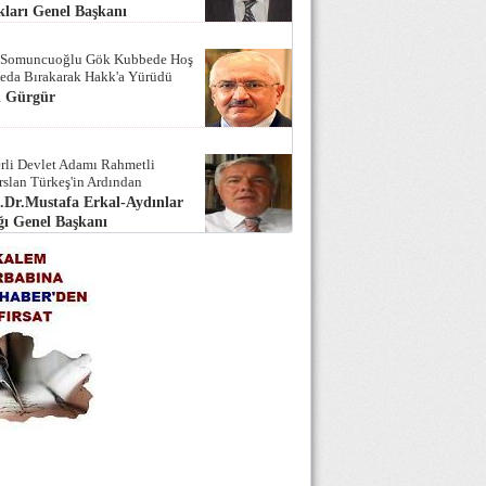
ları Genel Başkanı
 Somuncuoğlu Gök Kubbede Hoş
Seda Bırakarak Hakk'a Yürüdü
i Gürgür
rli Devlet Adamı Rahmetli
rslan Türkeş'in Ardından
.Dr.Mustafa Erkal-Aydınlar
ı Genel Başkanı