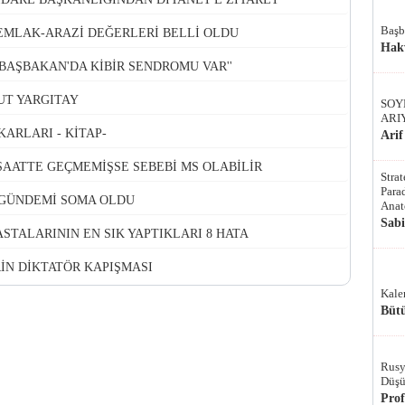
Başb
 EMLAK-ARAZİ DEĞERLERİ BELLİ OLDU
Hak
'BAŞBAKAN'DA KİBİR SENDROMU VAR''
MUT YARGITAY
SOY
ARI
KARLARI - KİTAP-
Arif
 SAATTE GEÇMEMİŞSE SEBEBİ MS OLABİLİR
Stra
Parad
 GÜNDEMİ SOMA OLDU
Anat
Sab
STALARININ EN SIK YAPTIKLARI 8 HATA
İN DİKTATÖR KAPIŞMASI
Kale
Bütü
Rusy
Düşü
Pro