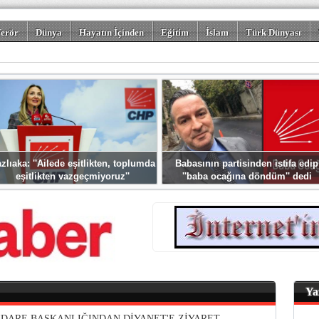
erör
Dünya
Hayatın İçinden
Eğitim
İslam
Türk Dünyası
rizm
Spor
Misafir Kalem
Foto Galeriler
zlıaka: ''Ailede eşitlikten, toplumda
Babasının partisinden istifa edip
eşitlikten vazgeçmiyoruz''
''baba ocağına döndüm'' dedi
Ya
 İDARE BAŞKANLIĞINDAN DİYANET'E ZİYARET