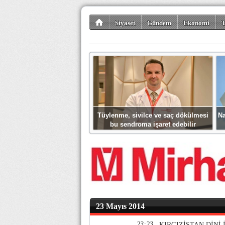
Siyaset
Gündem
Ekonomi
T
Kültür-Sanat
Bilim-Teknoloji
Gezi-Tu
Tüylenme, sivilce ve saç dökülmesi
Na
bu sendroma işaret edebilir
23 Mayıs 2014
23:23
KIRGIZİSTAN DİNİ