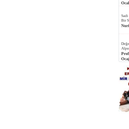
Ocak
Sadi
Bir 
Nur
Değe
Alpa
Prof
Ocağ