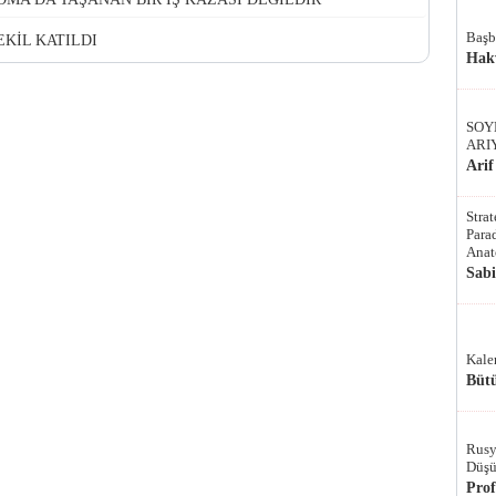
Başb
VEKİL KATILDI
Hak
SOY
ARI
Arif
Stra
Parad
Anat
Sab
Kale
Bütü
Rusy
Düşü
Pro