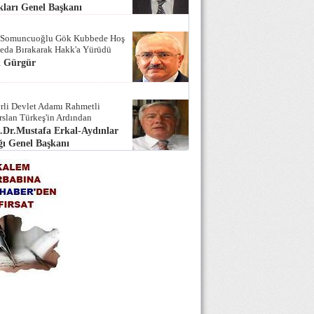
ları Genel Başkanı
 Somuncuoğlu Gök Kubbede Hoş
Seda Bırakarak Hakk'a Yürüdü
i Gürgür
rli Devlet Adamı Rahmetli
rslan Türkeş'in Ardından
.Dr.Mustafa Erkal-Aydınlar
ı Genel Başkanı