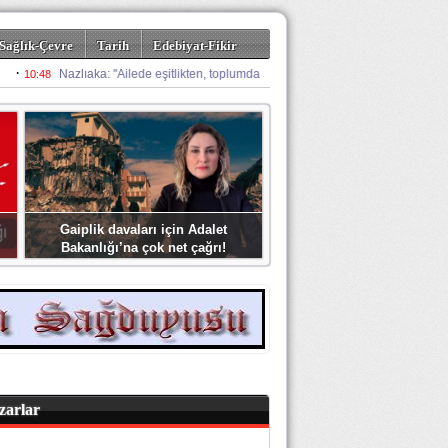
Sağlık-Çevre
Tarih
Edebiyat-Fikir
Gaiplik davaları için Adalet
Bakanlığı’na çok net çağrı!
zarlar