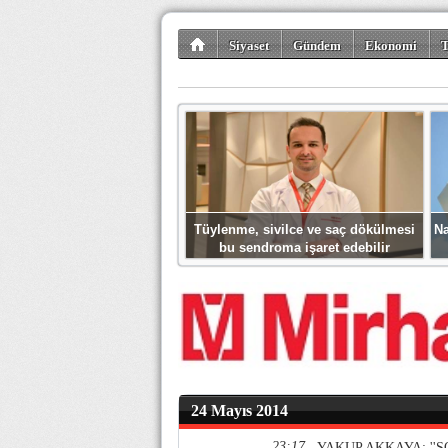
Siyaset
Gündem
Ekonomi
T
Kültür-Sanat
Bilim-Teknoloji
Gezi-Tu
Tüylenme, sivilce ve saç dökülmesi
Na
bu sendroma işaret edebilir
24 Mayıs 2014
23:17
YAKUP AKKAYA: ''S