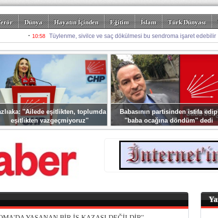
erör
Dünya
Hayatın İçinden
Eğitim
İslam
Türk Dünyası
rizm
Spor
Misafir Kalem
Foto Galeriler
zlıaka: ''Ailede eşitlikten, toplumda
Babasının partisinden istifa edip
eşitlikten vazgeçmiyoruz''
''baba ocağına döndüm'' dedi
Ya
OMA'DA YAŞANAN BİR İŞ KAZASI DEĞİLDİR''