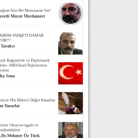
uğum Size Bir Maruzatım Var!
verdi Murat Merdamert
KIRIM VAHŞETİ DAMAR
YOR!!!
 Tarakcı
tejik Bağımlılık ve Diplomatik
oks: ABD-İsrail İlişkilerinin
omisi
iha Sena
miyle Mir Haber'e Değer Katanlar
n Yazarlar
a'nın Ukrayna işgali ve
ndürdükleri
f.Dr.Mehmet Öz Türk