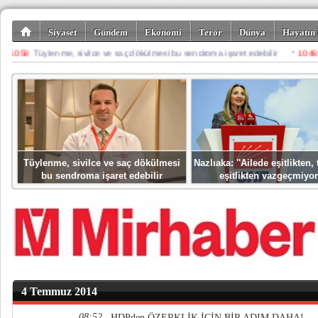
Siyaset
Gündem
Ekonomi
Terör
Dünya
Hayatın 
Kültür-Sanat
Bilim-Teknoloji
Gezi-Turizm
Spor
Misafir K
Tüylenme, sivilce ve saç dökülmesi
Nazlıaka: ''Ailede eşitlikten
bu sendroma işaret edebilir
eşitlikten vazgeçmiyor
4 Temmuz 2014
08:52
HDPden ÖZERKLİK İÇİN BİR ADIM DAHA!