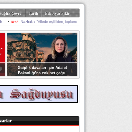
Sağlık-Çevre
Tarih
Edebiyat-Fikir
Gaiplik davaları için Adalet
Bakanlığı’na çok net çağrı!
zarlar