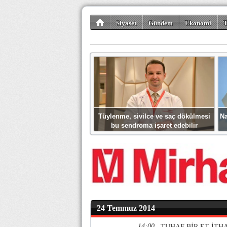
Siyaset
Gündem
Ekonomi
T
Kültür-Sanat
Bilim-Teknoloji
Gezi-Tu
Tüylenme, sivilce ve saç dökülmesi
Na
bu sendroma işaret edebilir
24 Temmuz 2014
14:00
TUHAF BİR ET İTH