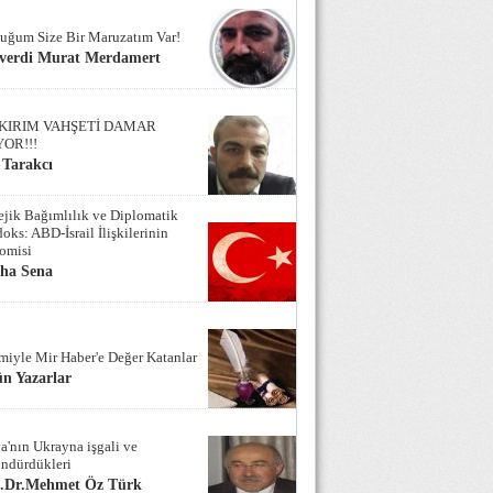
uğum Size Bir Maruzatım Var!
verdi Murat Merdamert
KIRIM VAHŞETİ DAMAR
YOR!!!
 Tarakcı
tejik Bağımlılık ve Diplomatik
oks: ABD-İsrail İlişkilerinin
omisi
iha Sena
miyle Mir Haber'e Değer Katanlar
n Yazarlar
a'nın Ukrayna işgali ve
ndürdükleri
f.Dr.Mehmet Öz Türk