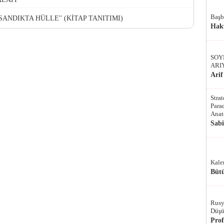
Başb
 SANDIKTA HÜLLE'' (KİTAP TANITIMI)
Hak
SOY
ARI
Arif
Stra
Parad
Anat
Sab
Kale
Bütü
Rusy
Düşü
Pro