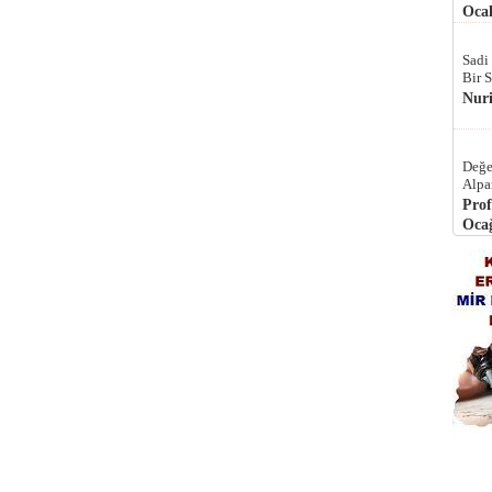
Ocak
Sadi
Bir 
Nur
Değe
Alpa
Prof
Ocağ