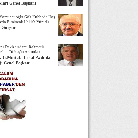
ları Genel Başkanı
 Somuncuoğlu Gök Kubbede Hoş
Seda Bırakarak Hakk'a Yürüdü
i Gürgür
rli Devlet Adamı Rahmetli
rslan Türkeş'in Ardından
.Dr.Mustafa Erkal-Aydınlar
ı Genel Başkanı