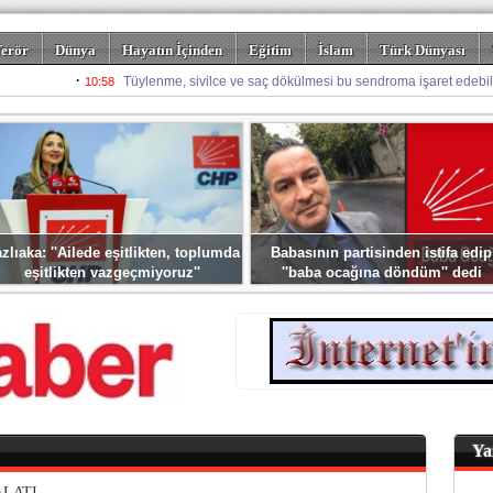
erör
Dünya
Hayatın İçinden
Eğitim
İslam
Türk Dünyası
rizm
Spor
Misafir Kalem
Foto Galeriler
zlıaka: ''Ailede eşitlikten, toplumda
Babasının partisinden istifa edip
eşitlikten vazgeçmiyoruz''
''baba ocağına döndüm'' dedi
Ya
ALATI