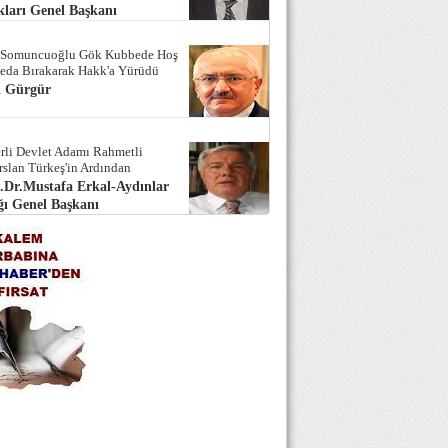
ları Genel Başkanı
 Somuncuoğlu Gök Kubbede Hoş
Seda Bırakarak Hakk'a Yürüdü
i Gürgür
rli Devlet Adamı Rahmetli
rslan Türkeş'in Ardından
.Dr.Mustafa Erkal-Aydınlar
ı Genel Başkanı