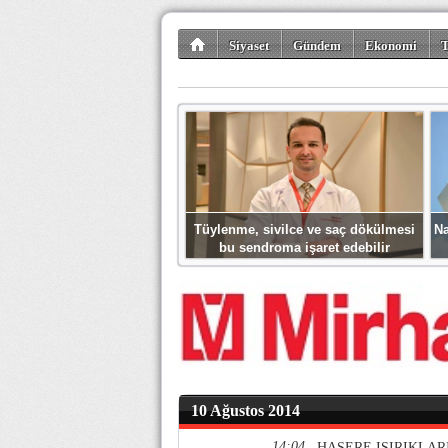
Siyaset
Gündem
Ekonomi
T
Kültür-Sanat
Bilim-Teknoloji
Gezi-Tu
Tüylenme, sivilce ve saç dökülmesi
Na
bu sendroma işaret edebilir
10 Ağustos 2014
14:04
HAŞERE ISIRIKLAR