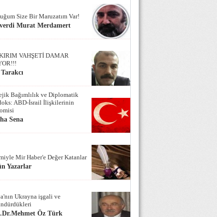
uğum Size Bir Maruzatım Var!
verdi Murat Merdamert
KIRIM VAHŞETİ DAMAR
YOR!!!
 Tarakcı
tejik Bağımlılık ve Diplomatik
oks: ABD-İsrail İlişkilerinin
omisi
iha Sena
miyle Mir Haber'e Değer Katanlar
n Yazarlar
a'nın Ukrayna işgali ve
ndürdükleri
f.Dr.Mehmet Öz Türk