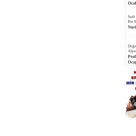
Ocak
Sadi
Bir 
Nur
Değe
Alpa
Prof
Ocağ