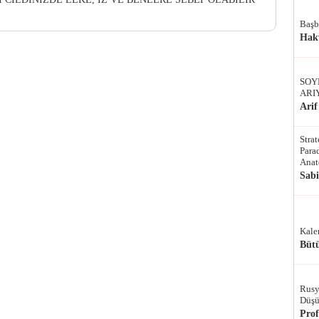
Başb
Hak
SOY
ARI
Arif
Stra
Parad
Anat
Sab
Kale
Bütü
Rusy
Düşü
Pro