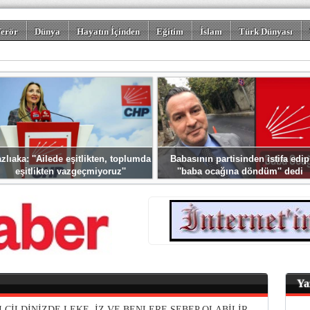
erör
Dünya
Hayatın İçinden
Eğitim
İslam
Türk Dünyası
rizm
Spor
Misafir Kalem
Foto Galeriler
zlıaka: ''Ailede eşitlikten, toplumda
Babasının partisinden istifa edip
eşitlikten vazgeçmiyoruz''
''baba ocağına döndüm'' dedi
Ya
I CİLDİNİZDE LEKE, İZ VE BENLERE SEBEP OLABİLİR