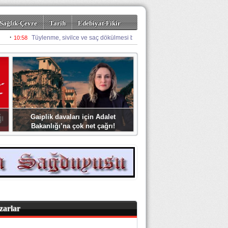
Sağlık-Çevre
Tarih
Edebiyat-Fikir
Gaiplik davaları için Adalet
Bakanlığı’na çok net çağrı!
zarlar