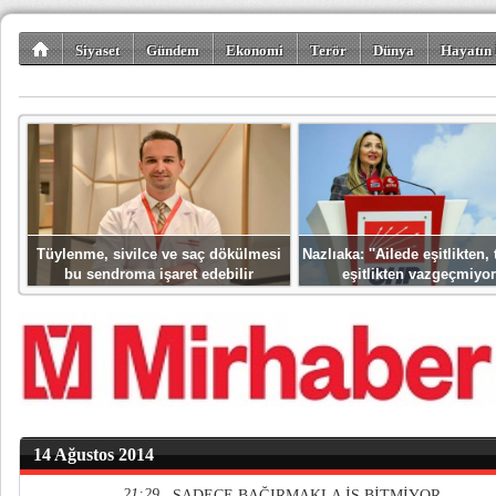
Siyaset
Gündem
Ekonomi
Terör
Dünya
Hayatın 
Kültür-Sanat
Bilim-Teknoloji
Gezi-Turizm
Spor
Misafir K
Tüylenme, sivilce ve saç dökülmesi
Nazlıaka: ''Ailede eşitlikten
bu sendroma işaret edebilir
eşitlikten vazgeçmiyor
14 Ağustos 2014
21:29
SADECE BAĞIRMAKLA İŞ BİTMİYOR