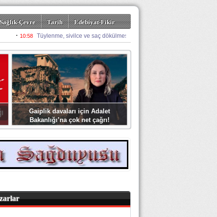
Sağlık-Çevre
Tarih
Edebiyat-Fikir
Gaiplik davaları için Adalet
Bakanlığı’na çok net çağrı!
zarlar