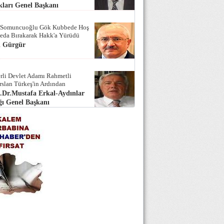
ları Genel Başkanı
 Somuncuoğlu Gök Kubbede Hoş
Seda Bırakarak Hakk'a Yürüdü
i Gürgür
rli Devlet Adamı Rahmetli
rslan Türkeş'in Ardından
.Dr.Mustafa Erkal-Aydınlar
ı Genel Başkanı