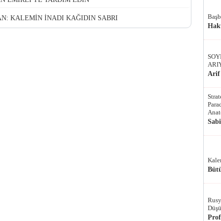
Başb
N: KALEMİN İNADI KAĞIDIN SABRI
Hak
SOY
ARI
Arif
Stra
Parad
Anat
Sab
Kale
Bütü
Rusy
Düşü
Pro