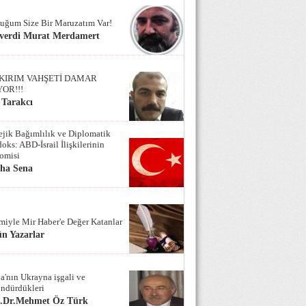
uğum Size Bir Maruzatım Var!
verdi Murat Merdamert
KIRIM VAHŞETİ DAMAR
YOR!!!
 Tarakcı
tejik Bağımlılık ve Diplomatik
oks: ABD-İsrail İlişkilerinin
omisi
iha Sena
miyle Mir Haber'e Değer Katanlar
n Yazarlar
a'nın Ukrayna işgali ve
ndürdükleri
f.Dr.Mehmet Öz Türk