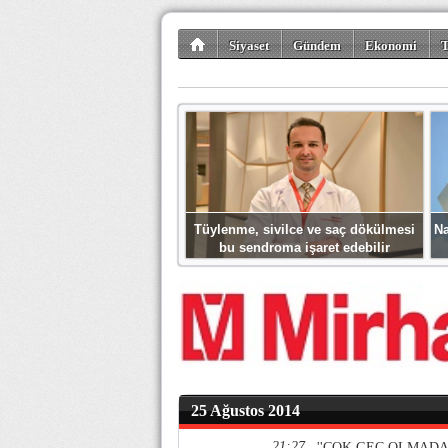
Siyaset
Gündem
Ekonomi
T
Kültür-Sanat
Bilim-Teknoloji
Gezi-Tu
Tüylenme, sivilce ve saç dökülmesi
Na
bu sendroma işaret edebilir
25 Ağustos 2014
21:27
''ÇOK GEÇ OLMADA