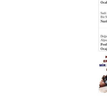
Ocak
Sadi
Bir 
Nur
Değe
Alpa
Prof
Ocağ