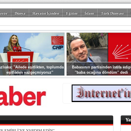
erör
Dünya
Hayatın İçinden
Eğitim
İslam
Türk Dünyası
rizm
Spor
Misafir Kalem
Foto Galeriler
zlıaka: ''Ailede eşitlikten, toplumda
Babasının partisinden istifa edip
eşitlikten vazgeçmiyoruz''
''baba ocağına döndüm'' dedi
Ya
N EMİRLİ'YE YARDIM EDİN''