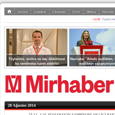
Siyaset
Gündem
Ekonomi
Terör
Dünya
Hayatın 
Kültür-Sanat
Bilim-Teknoloji
Gezi-Turizm
Spor
Misafir K
Tüylenme, sivilce ve saç dökülmesi
Nazlıaka: ''Ailede eşitlikten
bu sendroma işaret edebilir
eşitlikten vazgeçmiyor
28 Ağustos 2014
23:12
GALATASARAY'IN ŞAMPİYONLAR LİGİ RAK